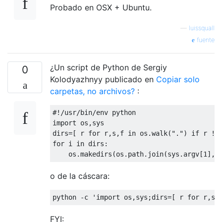
Probado en OSX + Ubuntu.
—
luissquall
fuente
¿Un script de Python de Sergiy
0
Kolodyazhnyy publicado en
Copiar solo
carpetas, no archivos?
:
#!/usr/bin/env python

import os,sys

dirs=[ r for r,s,f in os.walk(".") if r != 
for i in dirs:

o de la cáscara:
FYI: