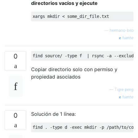
directorios vacíos y ejecute
—
hermano-bilo
fuente
0
Copiar directorio solo con permiso y
propiedad asociados
—
Tigre peng
fuente
Solución de 1 línea:
0