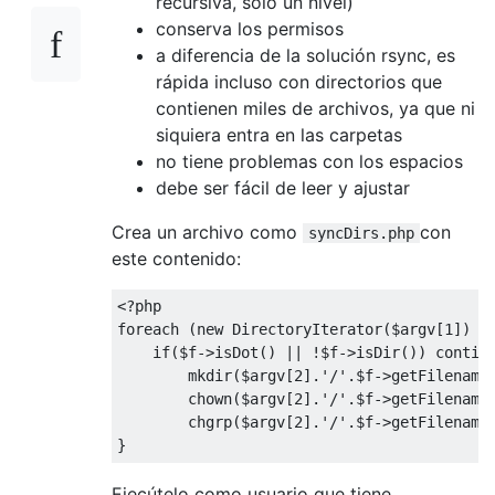
recursiva, solo un nivel)
conserva los permisos
a diferencia de la solución rsync, es
rápida incluso con directorios que
contienen miles de archivos, ya que ni
siquiera entra en las carpetas
no tiene problemas con los espacios
debe ser fácil de leer y ajustar
Crea un archivo como
con
syncDirs.php
este contenido:
<?php

foreach (new DirectoryIterator($argv[1]) as
    if($f->isDot() || !$f->isDir()) continu
        mkdir($argv[2].'/'.$f->getFilename(
        chown($argv[2].'/'.$f->getFilename(
        chgrp($argv[2].'/'.$f->getFilename(
Ejecútelo como usuario que tiene