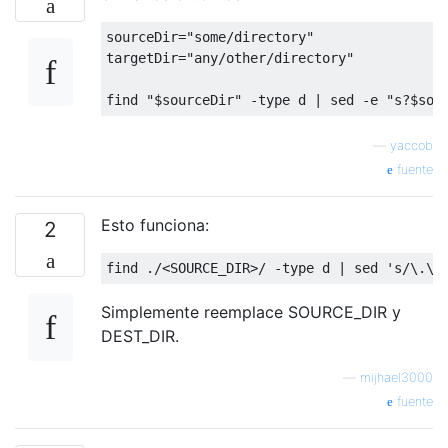
sourceDir="some/directory"

targetDir="any/other/directory"

—
yaccob
fuente
Esto funciona:
2
Simplemente reemplace SOURCE_DIR y
DEST_DIR.
—
mijhael3000
fuente