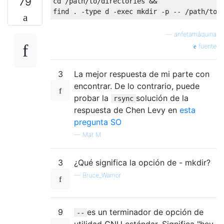
79
cd /path/to/directories &&

—
anfetamáquina
fuente
3
La mejor respuesta de mi parte con
encontrar. De lo contrario, puede
probar la
solución de la
rsync
respuesta de Chen Levy en
esta
pregunta SO
—
Mat M
3
¿Qué significa la opción de - mkdir?
—
Bruce_Warrior
9
es un terminador de opción de
--
utilidad GNU estándar. Significa "hey