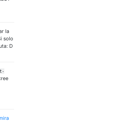
r la
i solo
uta: D
t-
cree
mira