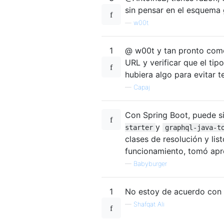
sin pensar en el esquema 
—
w00t
1
@ w00t y tan pronto como 
URL y verificar que el tip
hubiera algo para evitar 
—
Capaj
Con Spring Boot, puede s
y
starter
graphql-java-t
clases de resolución y lis
funcionamiento, tomó ap
—
Babyburger
1
No estoy de acuerdo con 
—
Shafqat Ali