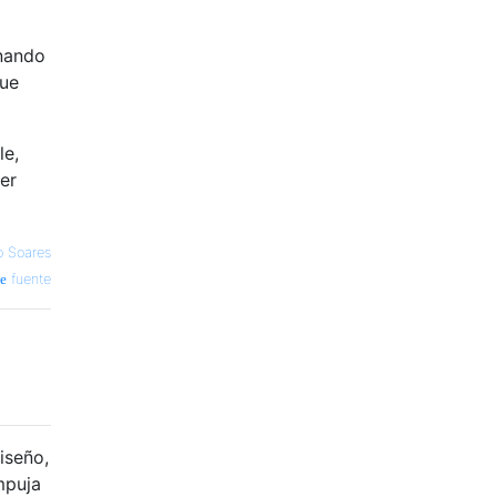
inando
que
le,
er
o Soares
fuente
iseño,
mpuja