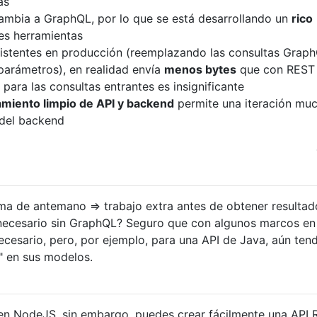
as
mbia a GraphQL, por lo que se está desarrollando un
rico
es herramientas
istentes en producción (reemplazando las consultas Grap
parámetros), en realidad envía
menos bytes
que con REST
para las consultas entrantes es insignificante
miento limpio de API y backend
permite una iteración mu
 del backend
ema de antemano => trabajo extra antes de obtener resultad
necesario sin GraphQL? Seguro que con algunos marcos en
ecesario, pero, por ejemplo, para una API de Java, aún ten
" en sus modelos.
 en NodeJS, sin embargo, puedes crear fácilmente una API