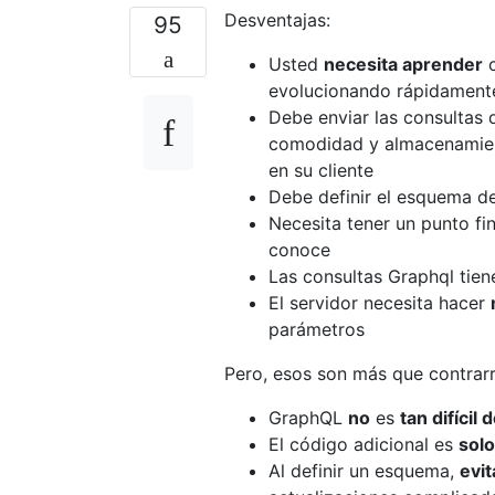
Desventajas:
95
Usted
necesita aprender
c
evolucionando rápidamente
Debe enviar las consultas 
comodidad y almacenamient
en su cliente
Debe definir el esquema 
Necesita tener un punto fi
conoce
Las consultas Graphql tie
El servidor necesita hacer
parámetros
Pero, esos son más que contrarr
GraphQL
no
es
tan difícil
El código adicional es
sol
Al definir un esquema,
evi