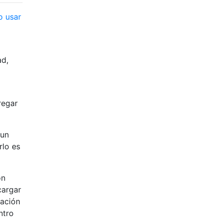
o usar
ad,
regar
(un
rlo es
ón
cargar
tación
ntro