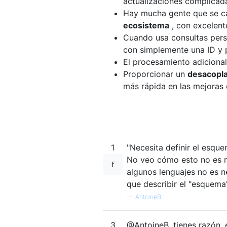
actualizaciones complicad
Hay mucha gente que se ca
ecosistema
, con excelent
Cuando usa consultas pers
con simplemente una ID y 
El procesamiento adicional 
Proporcionar un
desacopla
más rápida en las mejoras
1
"Necesita definir el esqu
No veo cómo esto no es 
algunos lenguajes no es n
que describir el "esquema
—
AntoineB
3
@AntoineB, tienes razón,