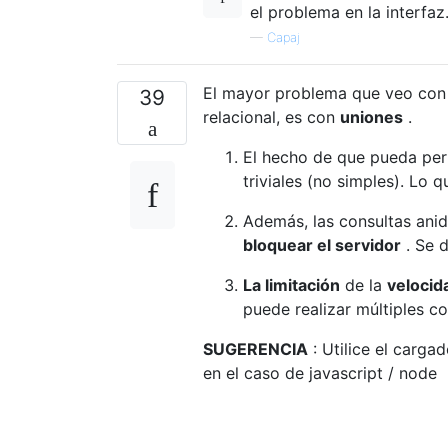
el problema en la interfaz
—
Capaj
El mayor problema que veo con g
39
relacional, es con
uniones
.
El hecho de que pueda perm
triviales (no simples). Lo 
Además, las consultas ani
bloquear el servidor
. Se d
La limitación
de la
velocid
puede realizar múltiples c
SUGERENCIA
: Utilice el carga
en el caso de javascript / node