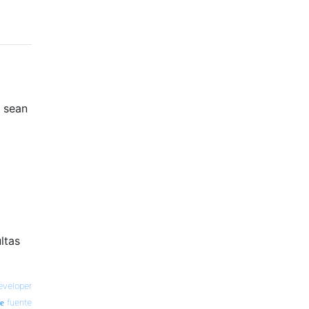
o sean
ltas
veloper
fuente