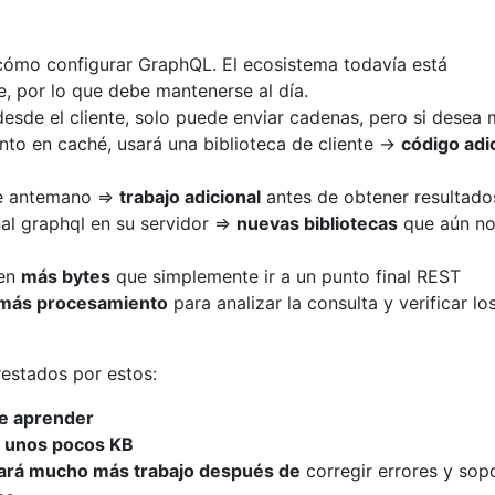
ómo configurar GraphQL. El ecosistema todavía está
, por lo que debe mantenerse al día.
desde el cliente, solo puede enviar cadenas, pero si desea
o en caché, usará una biblioteca de cliente ->
código adi
de antemano =>
trabajo adicional
antes de obtener resultado
nal graphql en su servidor =>
nuevas bibliotecas
que aún n
nen
más bytes
que simplemente ir a un punto final REST
más procesamiento
para analizar la consulta y verificar lo
estados por estos:
 de aprender
o unos pocos KB
tará mucho más trabajo después de
corregir errores y sop