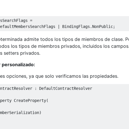
sSearchFlags
=
efaultMembersSearchFlags
|
BindingFlags
.
NonPublic
;
eterminada admite todos los tipos de miembros de clase. P
todos los tipos de miembros privados, incluidos los campos
s setters privados.
 personalizado:
res opciones, ya que solo verificamos las propiedades.
ntractResolver
:
DefaultContractResolver
perty
CreateProperty
(
mberSerialization
)