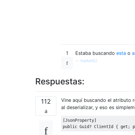
1
Estaba buscando
esta
o
a
—
marbel82
Respuestas:
Vine aquí buscando el atributo 
112
al deserializar, y eso es simple
[
JsonProperty
]
public
Guid
?
ClientId
{
get
;
p