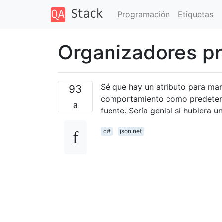
Programación
Etiquetas
Organizadores pr
Sé que hay un atributo para man
93
comportamiento como predeterm
fuente. Sería genial si hubiera u
c#
json.net