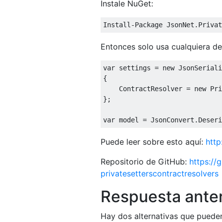
Instale NuGet:
Install
-
Package
JsonNet
.
Privat
Entonces solo usa cualquiera de 
var
 settings 
=
new
JsonSeriali
{
ContractResolver
=
new
Pri
};
var
 model 
=
JsonConvert
.
Deseri
Puede leer sobre esto aquí:
http
Repositorio de GitHub:
https://
privatesetterscontractresolvers
Respuesta anteri
Hay dos alternativas que pueden