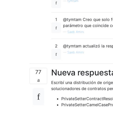
—
tymtam
1
@tymtam Creo que solo 
parámetro que coincide c
—
Saeb Amini
2
@tymtam actualizó la resp
—
Saeb Amini
Nueva respuesta
77
Escribí una distribución de orig
solucionadores de contratos pe
PrivateSetterContractReso
PrivateSetterCamelCaseP