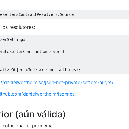
eSettersContractResolvers
.
Source
los resolutores:
zerSettings
vateSetterContractResolver
()
alizeObject
<
Model
>(
json
,
 settings
);
://danielwertheim.se/json-net-private-setters-nuget/
github.com/danielwertheim/jsonnet-
or (aún válida)
 solucionar el problema.