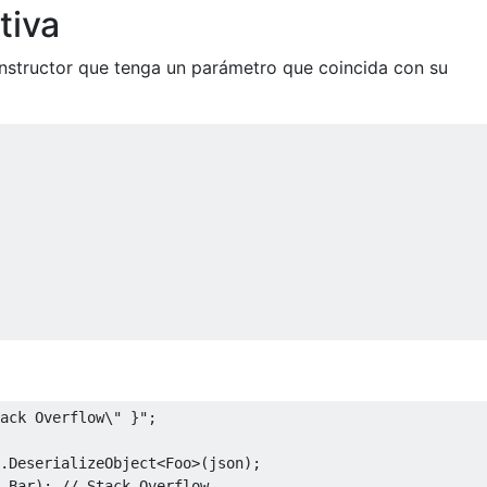
tiva
structor que tenga un parámetro que coincida con su
ack Overflow\" }"
;
.
DeserializeObject
<
Foo
>(
json
);
.
Bar
);
// Stack Overflow