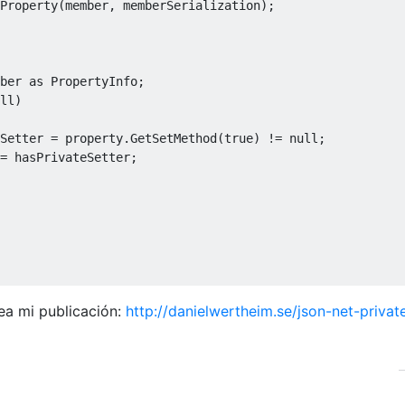
Property
(
member
,
 memberSerialization
);
ber 
as
PropertyInfo
;
ll
)
Setter 
=
 property
.
GetSetMethod
(
true
)
!=
null
;
=
 hasPrivateSetter
;
ea mi publicación:
http://danielwertheim.se/json-net-privat