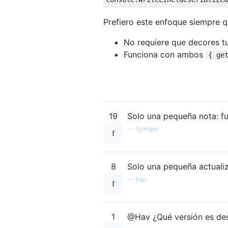
Prefiero este enfoque siempre q
No requiere que decores t
Funciona con ambos
{ ge
19
Solo una pequeña nota: f
—
tymtam
8
Solo una pequeña actualiz
—
Hav
1
@Hav ¿Qué versión es des