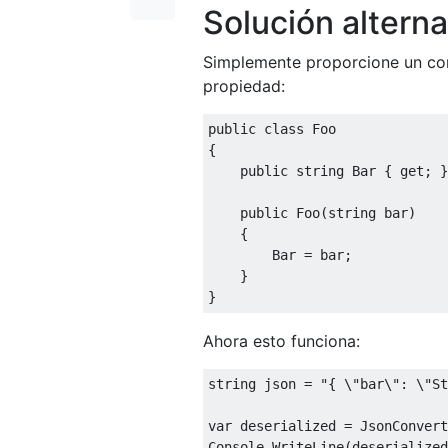
Solución alterna
Simplemente proporcione un con
propiedad:
public
class
Foo
{
public
string
Bar
{
get
;
}
public
Foo
(
string
 bar
)
{
Bar
=
 bar
;
}
}
Ahora esto funciona:
string
 json 
=
"{ \"bar\": \"St
var
 deserialized 
=
JsonConvert
Console
.
WriteLine
(
deserialized