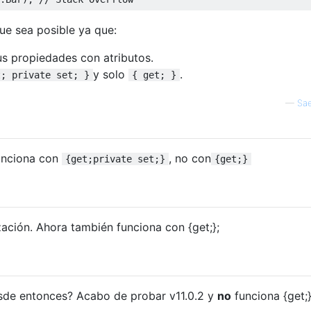
ue sea posible ya que:
us propiedades con atributos.
y solo
.
t; private set; }
{ get; }
—
Sae
unciona con
, no con
{get;private set;}
{get;}
ación. Ahora también funciona con {get;};
de entonces? Acabo de probar v11.0.2 y
no
funciona {get;