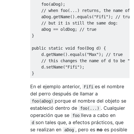
    foo
(
aDog
);
// when foo(...) returns, the name of 
    aDog
.
getName
().
equals
(
"Fifi"
);
// true
// but it is still the same dog:
    aDog 
==
 oldDog
;
// true
}
public
static
void
 foo
(
Dog
 d
)
{
    d
.
getName
().
equals
(
"Max"
);
// true
// this changes the name of d to be "F
    d
.
setName
(
"Fifi"
);
}
En el ejemplo anterior,
es el nombre
Fifi
del perro después de llamar a
porque el nombre del objeto se
foo(aDog)
estableció dentro de
. Cualquier
foo(...)
operación que se
lleva a cabo en
foo
son tales que, a efectos prácticos, que
d
se realizan en
, pero es
no
es posible
aDog