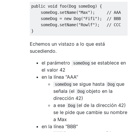
public
void
 foo
(
Dog
 someDog
)
{
    someDog
.
setName
(
"Max"
);
// AAA
    someDog 
=
new
Dog
(
"Fifi"
);
// BBB
    someDog
.
setName
(
"Rowlf"
);
// CCC
}
Echemos un vistazo a lo que está
sucediendo.
el parámetro
se establece en
someDog
el valor 42
en la línea "AAA"
se sigue hasta
que
someDog
Dog
señala (el
objeto en la
Dog
dirección 42)
a ese
(el de la dirección 42)
Dog
se le pide que cambie su nombre
a Max
en la línea "BBB"