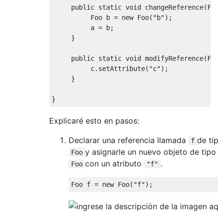
public
static
void
 changeReference
(
Fo
Foo
 b 
=
new
Foo
(
"b"
);
          a 
=
 b
;
}
public
static
void
 modifyReference
(
Fo
          c
.
setAttribute
(
"c"
);
}
}
Explicaré esto en pasos:
Declarar una referencia llamada
de ti
f
y asignarle un nuevo objeto de tipo
Foo
con un atributo
.
Foo
"f"
Foo
 f 
=
new
Foo
(
"f"
);