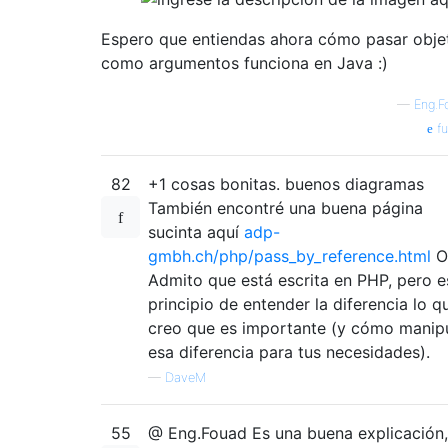
Espero que entiendas ahora cómo pasar obje
como argumentos funciona en Java :)
—
Eng.F
fu
82
+1 cosas bonitas. buenos diagramas
También encontré una buena página
sucinta aquí
adp-
gmbh.ch/php/pass_by_reference.html
O
Admito que está escrita en PHP, pero e
principio de entender la diferencia lo q
creo que es importante (y cómo manip
esa diferencia para tus necesidades).
—
DaveM
55
@ Eng.Fouad Es una buena explicación,