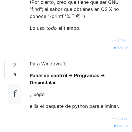
(Por cierto, creo que tiene que ser GNU
"find"; el sabor que obtienes en OS X no
conoce "-printf '% T @'")
Lo uso
todo
el tiempo.
—
offby1
fuente
Para Windows 7,
2
Panel de control -> Programas ->
Desinstalar
, luego
elija el paquete de python para eliminar.
—
b_dev
fuente