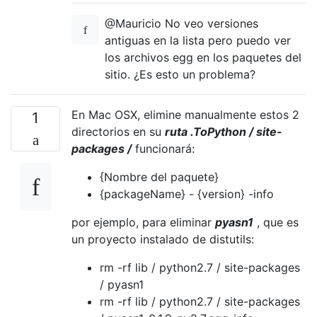
@Mauricio No veo versiones
antiguas en la lista pero puedo ver
los archivos egg en los paquetes del
sitio. ¿Es esto un problema?
En Mac OSX, elimine manualmente estos 2
1
directorios en su
ruta .ToPython / site-
packages /
funcionará:
{Nombre del paquete}
{packageName} - {version} -info
por ejemplo, para eliminar
pyasn1
, que es
un proyecto instalado de distutils:
rm -rf lib / python2.7 / site-packages
/ pyasn1
rm -rf lib / python2.7 / site-packages