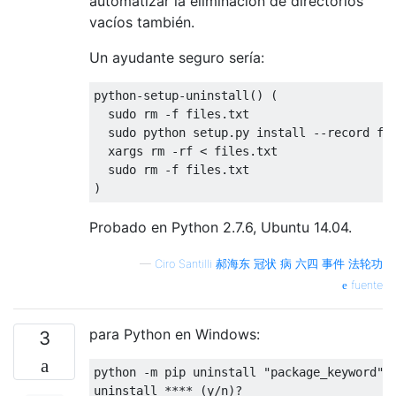
automatizar la eliminación de directorios
vacíos también.
Un ayudante seguro sería:
python
-
setup
-
uninstall
()
(
  sudo rm 
-
f files
.
txt

  sudo python setup
.
py install 
--
record fi
  xargs rm 
-
rf 
<
 files
.
txt

  sudo rm 
-
f files
.
)
Probado en Python 2.7.6, Ubuntu 14.04.
—
Ciro Santilli 郝海东 冠状 病 六四 事件 法轮功
fuente
para Python en Windows:
3
python 
-
m pip uninstall 
"package_keyword"
uninstall 
****
(
y
/
n
)?