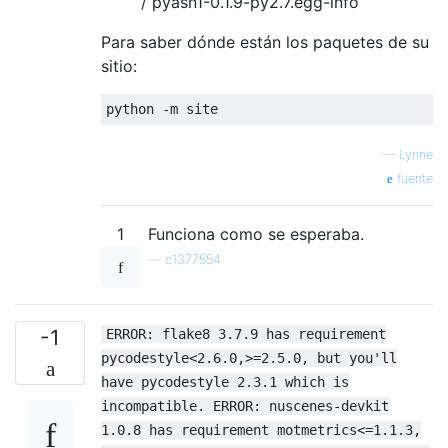
/ pyasn1-0.1.9-py2.7.egg-info
Para saber dónde están los paquetes de su
sitio:
python 
-
m site
—
Lynne
fuente
1
Funciona como se esperaba.
—
c1377554
-1
ERROR: flake8 3.7.9 has requirement
pycodestyle<2.6.0,>=2.5.0, but you'll
have pycodestyle 2.3.1 which is
incompatible. ERROR: nuscenes-devkit
1.0.8 has requirement motmetrics<=1.1.3,