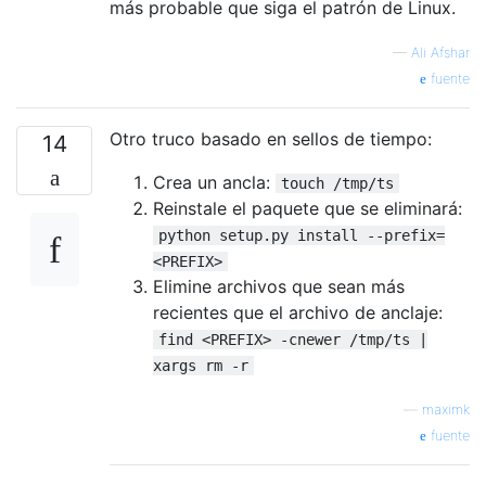
más probable que siga el patrón de Linux.
—
Ali Afshar
fuente
Otro truco basado en sellos de tiempo:
14
Crea un ancla:
touch /tmp/ts
Reinstale el paquete que se eliminará:
python setup.py install --prefix=
<PREFIX>
Elimine archivos que sean más
recientes que el archivo de anclaje:
find <PREFIX> -cnewer /tmp/ts |
xargs rm -r
—
maximk
fuente