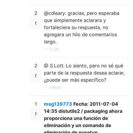
2
@cdleary: gracias, pero esperaba
que simplemente aclarara y
fortaleciera su respuesta, no
agregara un hilo de comentarios
largo.
—
S.Lott
2
@ S.Lott: Lo siento, pero no sé qué
parte de la respuesta desea aclarar,
¿puede ser más específico?
—
cdleary
1
msg139773
Fecha: 2011-07-04
14:35 distutils2 / packaging ahora
proporciona una función de
eliminación y un comando de
eliminación de pysetup.