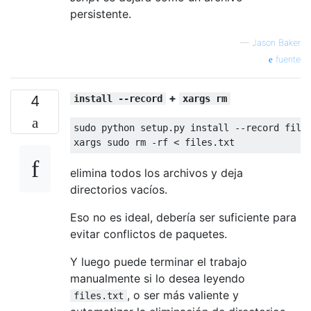
persistente.
—
Jason Baker
fuente
+
4
install --record
xargs rm
sudo python setup
.
py install 
--
record file
xargs sudo rm 
-
rf 
<
 files
.
txt
elimina todos los archivos y deja
directorios vacíos.
Eso no es ideal, debería ser suficiente para
evitar conflictos de paquetes.
Y luego puede terminar el trabajo
manualmente si lo desea leyendo
, o ser más valiente y
files.txt