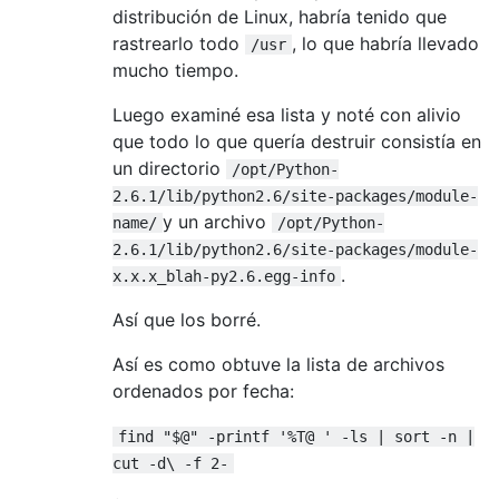
distribución de Linux, habría tenido que
rastrearlo todo
, lo que habría llevado
/usr
mucho tiempo.
Luego examiné esa lista y noté con alivio
que todo lo que quería destruir consistía en
un directorio
/opt/Python-
2.6.1/lib/python2.6/site-packages/module-
y un archivo
name/
/opt/Python-
2.6.1/lib/python2.6/site-packages/module-
.
x.x.x_blah-py2.6.egg-info
Así que los borré.
Así es como obtuve la lista de archivos
ordenados por fecha:
find "$@" -printf '%T@ ' -ls | sort -n |
cut -d\ -f 2-