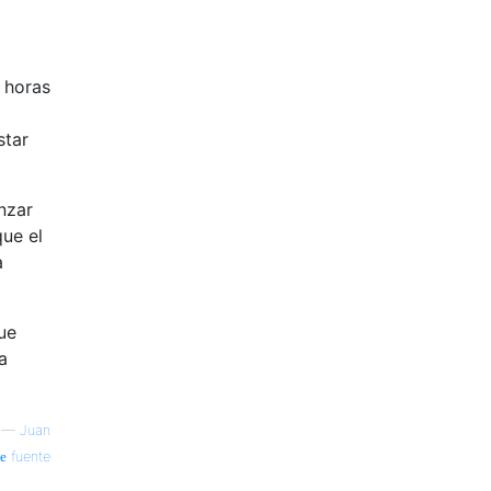
 horas
star
nzar
ue el
a
ue
a
—
Juan
fuente