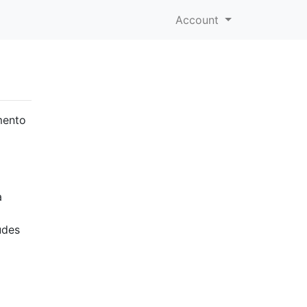
Account
mento
a
udes