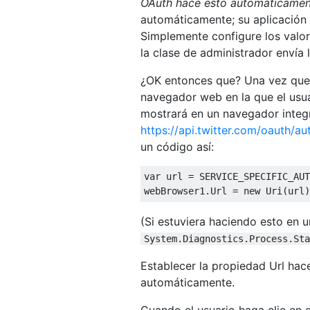
OAuth hace esto automáticame
automáticamente; su aplicación 
Simplemente configure los valor
la clase de administrador envía l
¿OK entonces que? Una vez que ob
navegador web en la que el usuar
mostrará en un navegador integr
https://api.twitter.com/oauth/a
un código así:
var
 url 
=
 SERVICE_SPECIFIC_AUT
webBrowser1
.
Url
=
new
Uri
(
url
)
(Si estuviera haciendo esto en u
System.Diagnostics.Process.Sta
Establecer la propiedad Url ha
automáticamente.