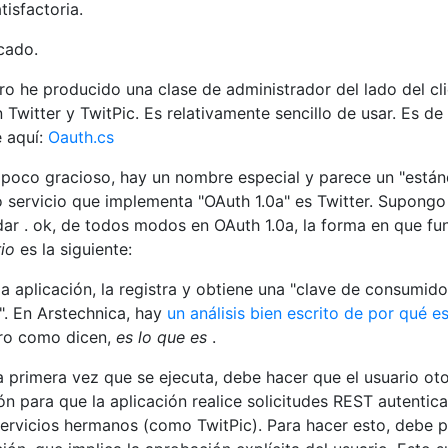
tisfactoria.
cado.
o he producido una clase de administrador del lado del cl
Twitter y TwitPic. Es relativamente sencillo de usar. Es de
e aquí:
Oauth.cs
un poco gracioso, hay un nombre especial y parece un "están
o servicio que implementa "OAuth 1.0a" es Twitter. Supongo
ar . ok, de todos modos en OAuth 1.0a, la forma en que fu
rio
es la siguiente:
la aplicación, la registra y obtiene una "clave de consumido
". En Arstechnica, hay
un análisis bien escrito de por qué e
ro como dicen,
es lo que es
.
La primera vez que se ejecuta, debe hacer que el usuario ot
ón para que la aplicación realice solicitudes REST autentic
servicios hermanos (como TwitPic). Para hacer esto, debe 