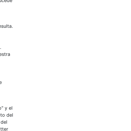
sucede
sulta.
.
estra
e
" y el
to del
 del
tter