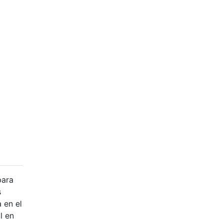
para
s
 en el
l en