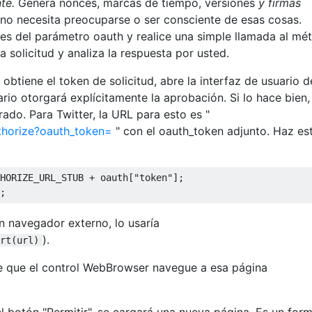
nte.
Genera nonces, marcas de tiempo, versiones
y firmas
no necesita preocuparse o ser consciente de esas cosas.
es del parámetro oauth y realice una simple llamada al mé
a solicitud y analiza la respuesta por usted.
tiene el token de solicitud, abre la interfaz de usuario d
io otorgará explícitamente la aprobación. Si lo hace bien,
ado. Para Twitter, la URL para esto es "
uthorize?oauth_token=
" con el oauth_token adjunto. Haz es
HORIZE_URL_STUB 
+
 oauth
[
"token"
];
;
n navegador externo, lo usaría
).
rt(url)
ce que el control WebBrowser navegue a esa página