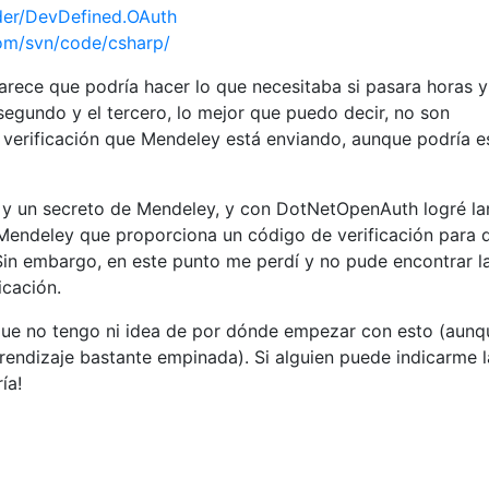
oder/DevDefined.OAuth
com/svn/code/csharp/
rece que podría hacer lo que necesitaba si pasara horas y
segundo y el tercero, lo mejor que puedo decir, no son
verificación que Mendeley está enviando, aunque podría e
y un secreto de Mendeley, y con DotNetOpenAuth logré la
Mendeley que proporciona un código de verificación para q
 Sin embargo, en este punto me perdí y no pude encontrar l
icación.
que no tengo ni idea de por dónde empezar con esto (aunq
endizaje bastante empinada). Si alguien puede indicarme l
ía!