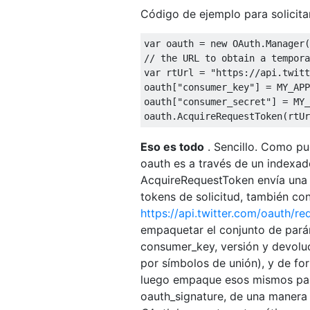
Código de ejemplo para solicita
var
 oauth 
=
new
OAuth
.
Manager
(
// the URL to obtain a tempora
var
 rtUrl 
=
"https://api.twitt
oauth
[
"consumer_key"
]
=
 MY_APP
oauth
[
"consumer_secret"
]
=
 MY_
oauth
.
AcquireRequestToken
(
rtUr
Eso es todo
. Sencillo. Como pu
oauth es a través de un indexad
AcquireRequestToken envía una s
tokens de solicitud, también co
https://api.twitter.com/oauth/r
empaquetar el conjunto de pará
consumer_key, versión y devoluc
por símbolos de unión), y de fo
luego empaque esos mismos pará
oauth_signature, de una manera