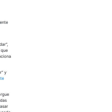
iente
dar",
 que
nciona
r" y
ste
orgue
adas
pasar