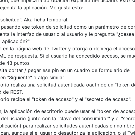
ón, que implica la aprobación explícita del usuario. Esto 
ejecuta la aplicación. Me gusta esto:
 solicitud". Aka ficha temporal.
 pasando ese token de solicitud como un parámetro de con
nta la interfaz de usuario al usuario y le pregunta "¿desea
 aplicación?"
ión en la página web de Twitter y otorga o deniega el acceso
ML de respuesta. Si el usuario ha concedido acceso, se mu
 de 48 puntos
sita cortar / pegar ese pin en un cuadro de formulario de
n "Siguiente" o algo similar.
torio realiza una solicitud autenticada oauth de un "token d
ud de REST.
torio recibe el "token de acceso" y el "secreto de acceso".
 la aplicación de escritorio puede usar el "token de acceso
del usuario (junto con la "clave del consumidor" y el "secre
licación) para realizar solicitudes autenticadas en nombre
can, aunque si el usuario desautoriza la aplicación, o si Twi