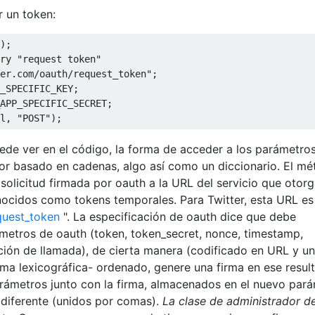
r un token:
);
ry "request token"
er.com/oauth/request_token"
;
_SPECIFIC_KEY
;
APP_SPECIFIC_SECRET
;
l
,
"POST"
);
ede ver en el código, la forma de acceder a los parámetro
or basado en cadenas, algo así como un diccionario. El m
olicitud firmada por oauth a la URL del servicio que otor
nocidos como tokens temporales. Para Twitter, esta URL es
equest_token
". La especificación de oauth dice que debe
metros de oauth (token, token_secret, nonce, timestamp,
ión de llamada), de cierta manera (codificado en URL y u
rma lexicográfica- ordenado, genere una firma en ese resul
metros junto con la firma, almacenados en el nuevo par
 diferente (unidos por comas).
La clase de administrador d