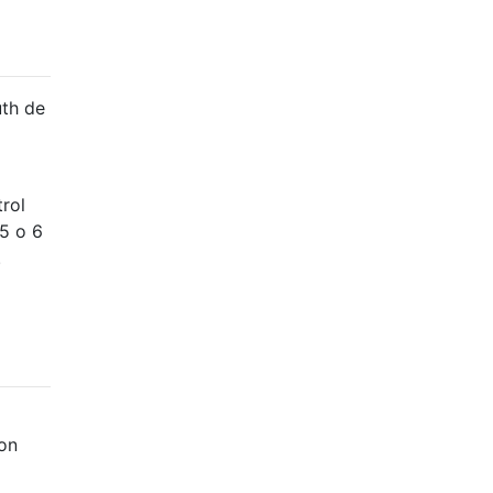
uth de
trol
5 o 6
.
son