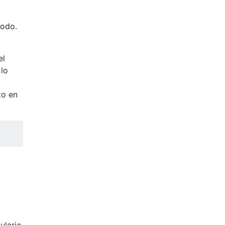
todo.
el
 lo
to en