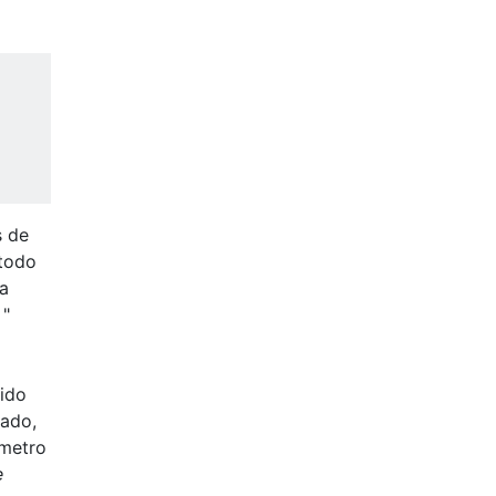
s de
étodo
ga
 "
nido
tado,
ámetro
e