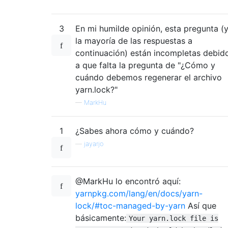
3
En mi humilde opinión, esta pregunta (
la mayoría de las respuestas a
continuación) están incompletas debid
a que falta la pregunta de "¿Cómo y
cuándo debemos regenerar el archivo
yarn.lock?"
—
MarkHu
1
¿Sabes ahora cómo y cuándo?
—
jayarjo
@MarkHu lo encontró aquí:
yarnpkg.com/lang/en/docs/yarn-
lock/#toc-managed-by-yarn
Así que
básicamente:
Your yarn.lock file is