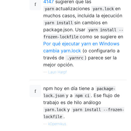
4147
sugieren que las
actualizaciones
en
yarn
yarn.lock
muchos casos, incluida la ejecución
sin cambios en
yarn install
package.json. Usar
yarn install --
como se sugiere en
frozen-lockfile
Por qué ejecutar yarn en Windows
cambia yarn.lock
(o configurarlo a
través de
) parece ser la
.yarnrc
mejor opción.
—
Lauri Harpf
npm hoy en día tiene a
package-
y a
. Ese flujo de
lock.json
npm ci
trabajo es de hilo análogo
y
yarn.lock
yarn install --frozen-
.
lockfile
—
k0pernikus