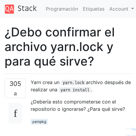
Programación
Etiquetas
Account
¿Debo confirmar el
archivo yarn.lock y
para qué sirve?
Yarn crea un
archivo después de
305
yarn.lock
realizar una
.
yarn install
¿Debería esto comprometerse con el
repositorio o ignorarse? ¿Para qué sirve?
yarnpkg
—
rla