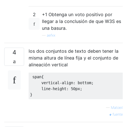
2
+1 Obtenga un voto positivo por
llegar a la conclusión de que W3S es
una basura.
—
aefxx
los dos conjuntos de texto deben tener la
4
misma altura de línea fija y el conjunto de
alineación vertical
span
{

vertical-align
: bottom;

line-height
: 
50px
;

—
Matoeil
fuente