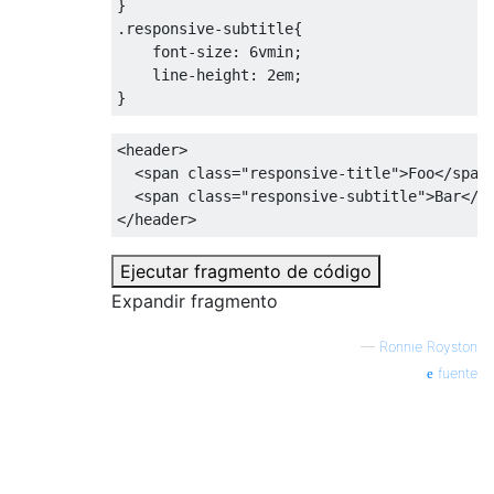
.responsive-subtitle
{

font-size
: 
6vmin
;

line-height
: 
2em
;

}
<
header
>
<
span
class
=
"responsive-title"
>
Foo
</
span
<
span
class
=
"responsive-subtitle"
>
Bar
</
s
</
header
>
Ejecutar fragmento de código
Expandir fragmento
—
Ronnie Royston
fuente