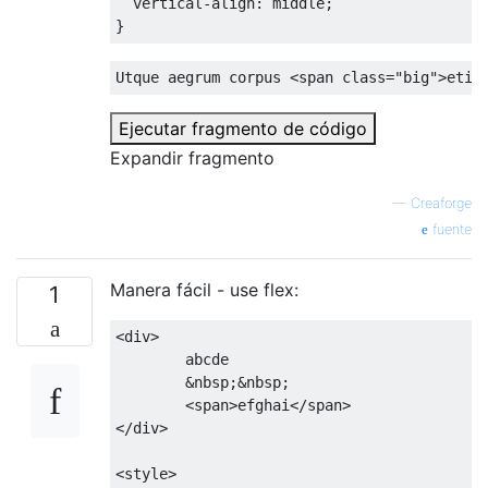
vertical-align
: middle;

}
Utque aegrum corpus 
<
span
class
=
"big"
>
etia
Ejecutar fragmento de código
Expandir fragmento
—
Creaforge
fuente
Manera fácil - use flex:
1
<
div
>
        abcde

&nbsp;
&nbsp;
<
span
>
efghai
</
span
>
</
div
>
<
style
>