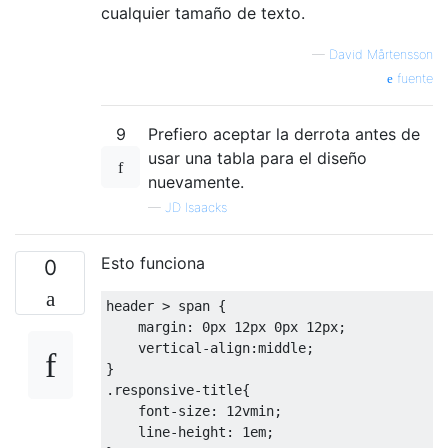
cualquier tamaño de texto.
—
David Mårtensson
fuente
9
Prefiero aceptar la derrota antes de
usar una tabla para el diseño
nuevamente.
—
JD Isaacks
Esto funciona
0
header
 > 
span
 {

margin
: 
0px
12px
0px
12px
;

vertical-align
:middle;

.responsive-title
{

font-size
: 
12vmin
;

line-height
: 
1em
;
