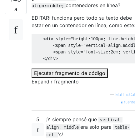
contenedores en línea?
align:middle;
EDITAR: funciona pero todo su texto debe
estar en un contenedor en línea, como este:
<
div
style
=
"height:100px; line-height:
<
span
style
=
"vertical-align:middle
<
span
style
=
"font-size:2em; vertic
</
div
>
Ejecutar fragmento de código
Expandir fragmento
—
MatTheCat
fuente
5
¡Y siempre pensé que
vertical-
era solo para
align: middle
table-
's!
cell