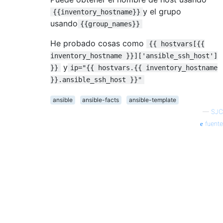
y el grupo
{{inventory_hostname}}
usando
{{group_names}}
He probado cosas como
{{ hostvars[{{
inventory_hostname }}]['ansible_ssh_host']
y
}}
ip="{{ hostvars.{{ inventory_hostname
}}.ansible_ssh_host }}"
ansible
ansible-facts
ansible-template
—
SJC
fuente