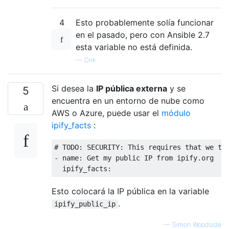
4
Esto probablemente solía funcionar
en el pasado, pero con Ansible 2.7
esta variable no está definida.
—
Dirk
Si desea la
IP pública externa
y se
5
encuentra en un entorno de nube como
AWS o Azure, puede usar el
módulo
ipify_facts
:
# TODO: SECURITY: This requires that we tru
- name: Get my public IP from ipify.org

Esto colocará la IP pública en la variable
.
ipify_public_ip
—
Simon Woodside