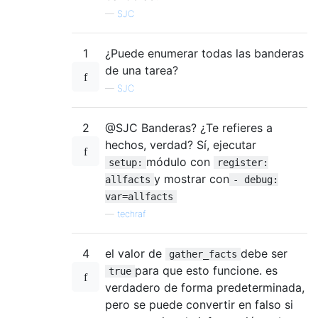
—
SJC
1
¿Puede enumerar todas las banderas
de una tarea?
—
SJC
2
@SJC Banderas? ¿Te refieres a
hechos, verdad? Sí, ejecutar
módulo con
setup:
register:
y mostrar con
allfacts
- debug:
var=allfacts
—
techraf
4
el valor de
debe ser
gather_facts
para que esto funcione. es
true
verdadero de forma predeterminada,
pero se puede convertir en falso si