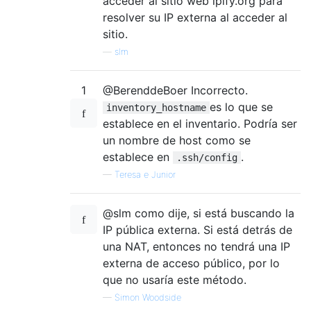
acceder al sitio web ipify.org para
resolver su IP externa al acceder al
sitio.
—
slm
1
@BerenddeBoer Incorrecto.
es lo que se
inventory_hostname
establece en el inventario. Podría ser
un nombre de host como se
establece en
.
.ssh/config
—
Teresa e Junior
@slm como dije, si está buscando la
IP pública externa. Si está detrás de
una NAT, entonces no tendrá una IP
externa de acceso público, por lo
que no usaría este método.
—
Simon Woodside