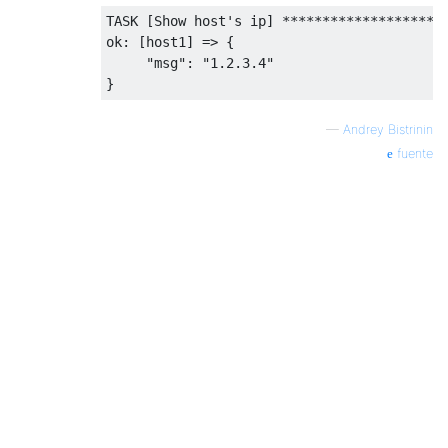
TASK [Show host's ip] ********************
ok: [host1] => {

     "msg": "1.2.3.4"

—
Andrey Bistrinin
fuente