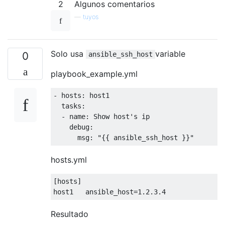
2
Algunos comentarios
—
tuyos
Solo usa
variable
0
ansible_ssh_host
playbook_example.yml
- hosts: host1

  tasks:

  - name: Show host's ip

    debug:

hosts.yml
[hosts]

Resultado