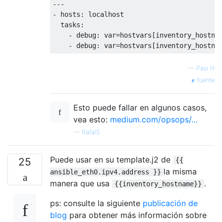
---

- hosts: localhost

  tasks:

    - debug: var=hostvars[inventory_hostnam
—
Pasi H
fuente
Esto puede fallar en algunos casos,
vea esto:
medium.com/opsops/…
—
RafalS
Puede usar en su template.j2 de
25
{{
la misma
ansible_eth0.ipv4.address }}
manera que usa
.
{{inventory_hostname}}
ps: consulte la siguiente
publicación de
blog
para obtener más información sobre