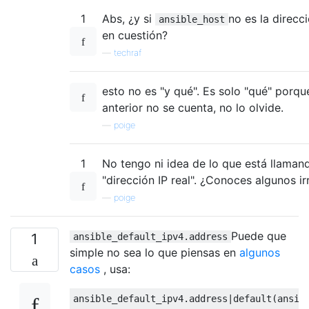
1
Abs, ¿y si
no es la direcci
ansible_host
en cuestión?
—
techraf
esto no es "y qué". Es solo "qué" porqu
anterior no se cuenta, no lo olvide.
—
poige
1
No tengo ni idea de lo que está llama
"dirección IP real". ¿Conoces algunos ir
—
poige
Puede que
1
ansible_default_ipv4.address
simple no sea lo que piensas en
algunos
casos
, usa: