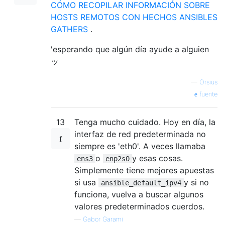
CÓMO RECOPILAR INFORMACIÓN SOBRE
HOSTS REMOTOS CON HECHOS ANSIBLES
GATHERS
.
'esperando que algún día ayude a alguien
ッ
—
Orsius
fuente
13
Tenga mucho cuidado. Hoy en día, la
interfaz de red predeterminada no
siempre es 'eth0'. A veces llamaba
o
y esas cosas.
ens3
enp2s0
Simplemente tiene mejores apuestas
si usa
y si no
ansible_default_ipv4
funciona, vuelva a buscar algunos
valores predeterminados cuerdos.
—
Gabor Garami