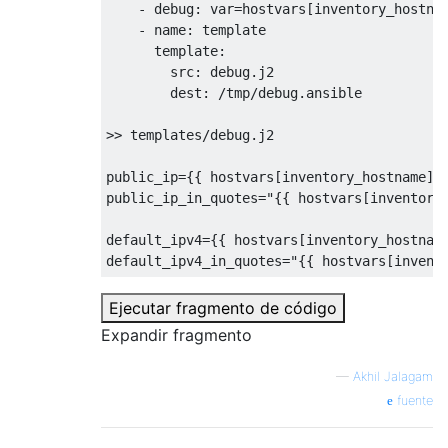
    - debug: var=hostvars[inventory_hostnam
    - name: template

      template:

        src: debug.j2

        dest: /tmp/debug.ansible

>> templates/debug.j2

public_ip={{ hostvars[inventory_hostname]['
public_ip_in_quotes="{{ hostvars[inventory_
default_ipv4={{ hostvars[inventory_hostname
default_ipv4_in_quotes="{{ hostvars[invent
Ejecutar fragmento de código
Expandir fragmento
—
Akhil Jalagam
fuente