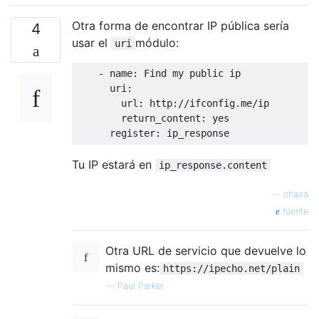
Otra forma de encontrar IP pública sería
4
usar el
módulo:
uri
    - name: Find my public ip

      uri: 

        url: http://ifconfig.me/ip

        return_content: yes

Tu IP estará en
ip_response.content
—
chava
fuente
Otra URL de servicio que devuelve lo
mismo es:
https://ipecho.net/plain
—
Paul Parker