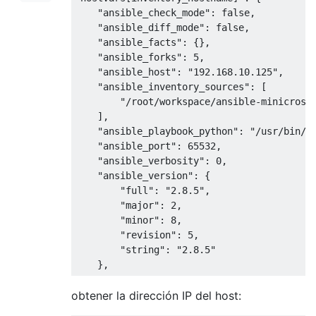
    "ansible_check_mode": false, 

    "ansible_diff_mode": false, 

    "ansible_facts": {}, 

    "ansible_forks": 5, 

    "ansible_host": "192.168.10.125", 

    "ansible_inventory_sources": [

        "/root/workspace/ansible-minicros/i
    ], 

    "ansible_playbook_python": "/usr/bin/py
    "ansible_port": 65532, 

    "ansible_verbosity": 0, 

    "ansible_version": {

        "full": "2.8.5", 

        "major": 2, 

        "minor": 8, 

        "revision": 5, 

        "string": "2.8.5"

obtener la dirección IP del host: