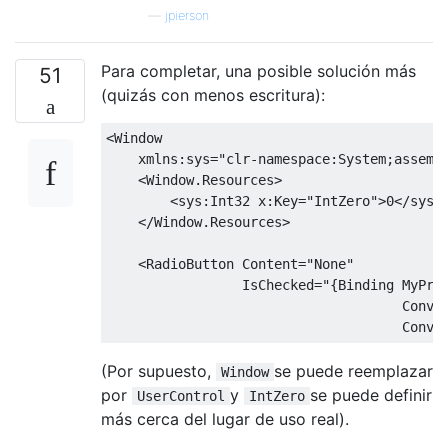
—
jpierson
Para completar, una posible solución más
51
(quizás con menos escritura):
<Window
xmlns:sys
=
"clr-namespace:System;assemb
<Window.Resources>
<sys:Int32
x:Key
=
"IntZero"
>
0
</sys:
</Window.Resources>
<RadioButton
Content
=
"None"
IsChecked
=
"{Binding MyProp
                                     Conver
                                     Conve
(Por supuesto,
se puede reemplazar
Window
por
y
se puede definir
UserControl
IntZero
más cerca del lugar de uso real).