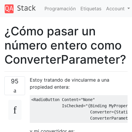
Programación
Etiquetas
Account
¿Cómo pasar un
número entero como
ConverterParameter?
Estoy tratando de vincularme a una
95
propiedad entera:
<RadioButton
Content
=
"None"
IsChecked
=
"{Binding MyProperty
                         Converter={StaticR
                         ConverterParamete
y mi convertidor es: