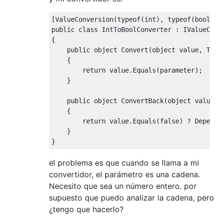
[
ValueConversion
(
typeof
(
int
),
typeof
(
bool
)
public
class
IntToBoolConverter
:
IValueCo
{
public
object
Convert
(
object
value
,
Ty
{
return
value
.
Equals
(
parameter
);
}
public
object
ConvertBack
(
object
value
{
return
value
.
Equals
(
false
)
?
Depen
}
}
el problema es que cuando se llama a mi
convertidor, el parámetro es una cadena.
Necesito que sea un número entero. por
supuesto que puedo analizar la cadena, pero
¿tengo que hacerlo?