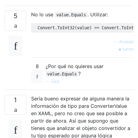
No lo use
. Utilizar:
5
value.Equals
Convert
.
ToInt32
(
value
)
==
Convert
.
ToInt3
—
Aliostad
fuente
8
¿Por qué no quieres usar
?
value.Equals
—
Zack
Sería bueno expresar de alguna manera la
1
información de tipo para ConverterValue
en XAML, pero no creo que sea posible a
partir de ahora. Así que supongo que
tienes que analizar el objeto convertidor a
tu tipo esperado por alguna lógica