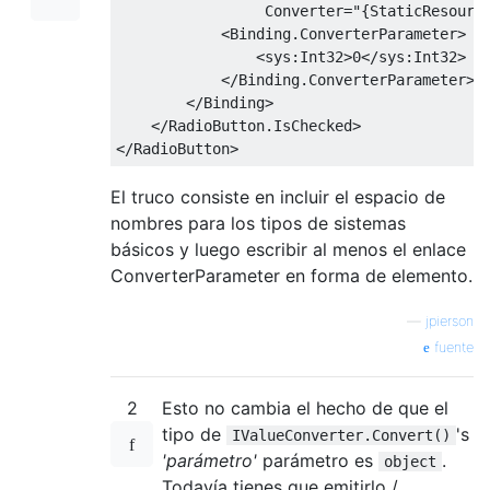
Converter
=
"{StaticResourc
<Binding.ConverterParameter>
<sys:Int32>
0
</sys:Int32>
</Binding.ConverterParameter>
</Binding>
</RadioButton.IsChecked>
</RadioButton>
El truco consiste en incluir el espacio de
nombres para los tipos de sistemas
básicos y luego escribir al menos el enlace
ConverterParameter en forma de elemento.
—
jpierson
fuente
2
Esto no cambia el hecho de que el
tipo de
's
IValueConverter.Convert()
'parámetro'
parámetro es
.
object
Todavía tienes que emitirlo /