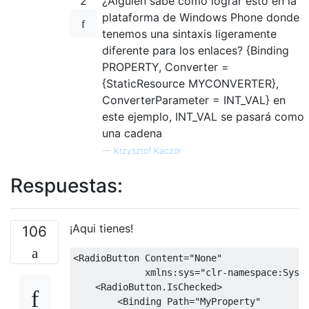
2
¿Alguien sabe cómo lograr esto en la
plataforma de Windows Phone donde
tenemos una sintaxis ligeramente
diferente para los enlaces? {Binding
PROPERTY, Converter =
{StaticResource MYCONVERTER},
ConverterParameter = INT_VAL} en
este ejemplo, INT_VAL se pasará como
una cadena
—
Krzysztof Kaczor
Respuestas:
¡Aqui tienes!
106
<RadioButton
Content
=
"None"
xmlns:sys
=
"clr-namespace:Syst
<RadioButton.IsChecked>
<Binding
Path
=
"MyProperty"