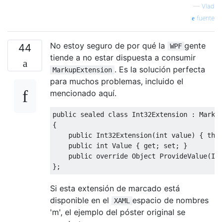
—
Vlad
fuente
No estoy seguro de por qué la
gente
44
WPF
tiende a no estar dispuesta a consumir
. Es la solución perfecta
MarkupExtension
para muchos problemas, incluido el
mencionado aquí.
public
sealed
class
Int32Extension
:
Marku
{
public
Int32Extension
(
int
value
)
{
thi
public
int
Value
{
get
;
set
;
}
public
override
Object
ProvideValue
(
IS
};
Si esta extensión de marcado está
disponible en el
espacio de nombres
XAML
'm', el ejemplo del póster original se