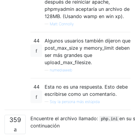
después de reiniciar apache,
phpmyadmin aceptaría un archivo de
128MB. (Usando wamp en win xp).
—
Matt Connolly
44
Algunos usuarios también dijeron que
post_max_size y memory_limit deben
ser más grandes que
upload_max_filesize.
—
numediaweb
44
Esta no es una respuesta. Esto debe
escribirse como un comentario.
—
Soy la persona más estúpida
Encuentre el archivo llamado:
en su 
359
php.ini
continuación