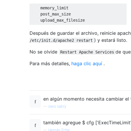
    memory_limit

    post_max_size

    upload_max_filesize
Después de guardar el archivo, reinicie apac
) y estará listo.
/etc/init.d/apache2 restart
No se olvide
de que
Restart Apache Services
Para más detalles,
haga clic aquí
.
en algún momento necesita cambiar el
—
owis sabry
también agregue $ cfg ['ExecTimeLimit'
—
Hernán Eche