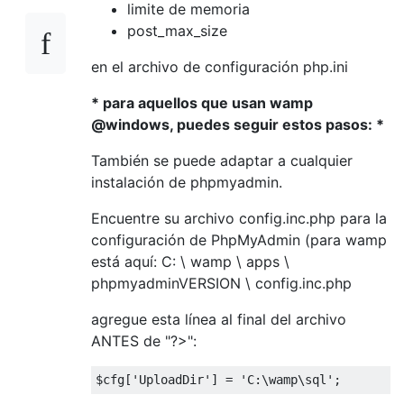
limite de memoria
post_max_size
en el archivo de configuración php.ini
* para aquellos que usan wamp
@windows, puedes seguir estos pasos: *
También se puede adaptar a cualquier
instalación de phpmyadmin.
Encuentre su archivo config.inc.php para la
configuración de PhpMyAdmin (para wamp
está aquí: C: \ wamp \ apps \
phpmyadminVERSION \ config.inc.php
agregue esta línea al final del archivo
ANTES de "?>":
$cfg
[
'UploadDir'
]
=
'C:\wamp\sql'
;