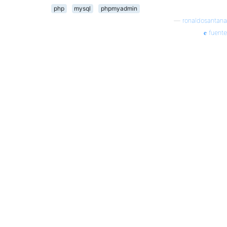
php
mysql
phpmyadmin
—
ronaldosantana
fuente