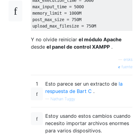
max_execution_time 
=
5000
max_input_time 
=
5000
memory_limit 
=
1000M
post_max_size 
=
750M
upload_max_filesize 
=
750M
Y no olvide reiniciar
el módulo Apache
desde
el panel de control XAMPP
.
—
ersks
fuente
1
Esto parece ser un extracto de
la
respuesta de Bart C
.
—
Nathan Tuggy
Estoy usando estos cambios cuando
necesito importar archivos enormes
para varios dispositivos.