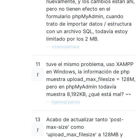
nuevamente, y los cambios están ahí,
pero no tienen efecto en el
formulario phpMyAdmin, cuando
trato de importar datos / estructura
con un archivo SQL, todavía estoy
limitado por los 2 MB.
—
ronaldosantana
11
tuve el mismo problema, uso XAMPP
en Windows, la información de php
muestra upload_max_filesize = 128M,
pero en phpMyAdmin todavía
muestra 8,192KB, ¿qué está mal? ¬¬
—
AgelessEssence
13
Acabo de actualizar tanto 'post-
max-size' como
'upload_max_filesize' a 128MB y