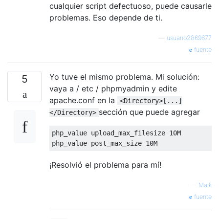
cualquier script defectuoso, puede causarle
problemas. Eso depende de ti.
—
usuario2869677
fuente
Yo tuve el mismo problema. Mi solución:
5
vaya a / etc / phpmyadmin y edite
apache.conf en la
<Directory>[...]
sección que puede agregar
</Directory>
php_value upload_max_filesize 
10M
php_value post_max_size 
10M
¡Resolvió el problema para mí!
—
Maik
fuente