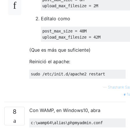
upload_max_filesize 
=
2M
Edítalo como
post_max_size 
=
48M
upload_max_filesize 
=
42M
(Que es más que suficiente)
Reinició el apache:
sudo 
/
etc
/
init
.
d
/
apache2 restart
—
Shashank Sa
fu
Con WAMP, en Windows10, abra
8
c
:
\wamp64\alias\phpmyadmin
.
conf