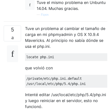
Tuve el mismo problema en Unbuntu
14.04. Muchas gracias.
—
Florin
Tuve un problema al cambiar el tamaño de
5
carga en mi phpmyadmin y OS X 10.9.4
Mavericks. Al principio no sabía dónde se
usa el php.ini.
locate php
.
ini
que volvió con
/private/
etc
/
php
.
ini
.
default
/
usr
/
local
/
etc
/
php
/
5.4
/
php
.
ini
Intenté editar /usr/local/etc/php/5.4/php.ini
y luego reiniciar en el servidor, esto no
funcionó.