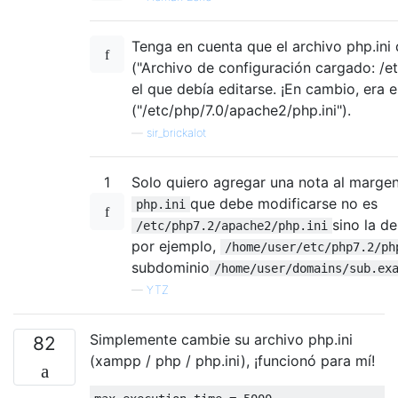
Tenga en cuenta que el archivo php.ini 
("Archivo de configuración cargado: /et
el que debía editarse. ¡En cambio, era e
("/etc/php/7.0/apache2/php.ini").
—
sir_brickalot
1
Solo quiero agregar una nota al margen,
que debe modificarse no es
php.ini
sino la d
/etc/php7.2/apache2/php.ini
por ejemplo,
/home/user/etc/php7.2/ph
subdominio
/home/user/domains/sub.ex
—
YTZ
Simplemente cambie su archivo php.ini
82
(xampp / php / php.ini), ¡funcionó para mí!