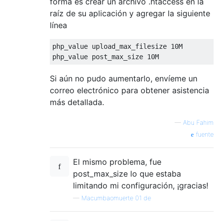
forma es crear un archivo .htaccess en la
raíz de su aplicación y agregar la siguiente
línea
php_value upload_max_filesize 
10M
php_value post_max_size 
10M
Si aún no pudo aumentarlo, envíeme un
correo electrónico para obtener asistencia
más detallada.
—
Abu Fahim
fuente
El mismo problema, fue
post_max_size lo que estaba
limitando mi configuración, ¡gracias!
—
Macumbaomuerte 01 de