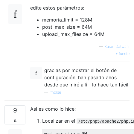
edite estos parámetros:
memoria_limit = 128M
post_max_size = 64M
upload_max_filesize = 64M
—
Karan Datwani
fuente
gracias por mostrar el botón de
configuración, han pasado años
desde que miré allí - lo hace tan fácil
—
rmorse
Así es como lo hice:
9
Localizar en el
/etc/php5/apache2/php.i
post_max_size 
=
8M