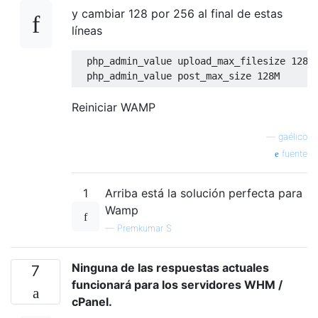
y cambiar 128 por 256 al final de estas
líneas
  php_admin_value upload_max_filesize 
128M
  php_admin_value post_max_size 
128M
Reiniciar WAMP
—
gaélico
fuente
1
Arriba está la solución perfecta para
Wamp
—
Premkumar S
Ninguna de las respuestas actuales
7
funcionará para los servidores WHM /
cPanel.