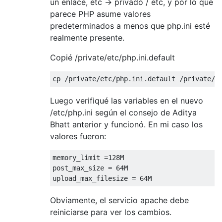
un enlace, etc -> privado / etc, y por lo que
parece PHP asume valores
predeterminados a menos que php.ini esté
realmente presente.
Copié /private/etc/php.ini.default
cp 
/
private
/
etc
/
php
.
ini
.
default
/
private
/
e
Luego verifiqué las variables en el nuevo
/etc/php.ini según el consejo de Aditya
Bhatt anterior y funcionó. En mi caso los
valores fueron:
memory_limit 
=
128M
post_max_size 
=
64M
upload_max_filesize 
=
64M
Obviamente, el servicio apache debe
reiniciarse para ver los cambios.