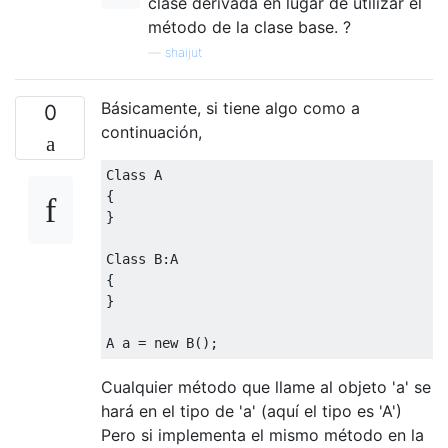
clase derivada en lugar de utilizar el
método de la clase base. ?
—
shaijut
Básicamente, si tiene algo como a
0
continuación,
Class
 A
{
}
Class
 B
:
A
{
}
A a 
=
new
 B
();
Cualquier método que llame al objeto 'a' se
hará en el tipo de 'a' (aquí el tipo es 'A')
Pero si implementa el mismo método en la