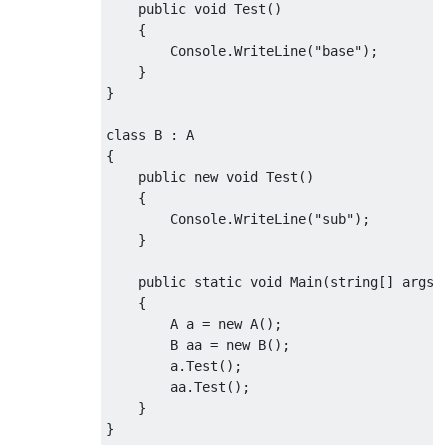
public
void
Test
()
{
Console
.
WriteLine
(
"base"
);
}
}
class
 B 
:
 A
{
public
new
void
Test
()
{
Console
.
WriteLine
(
"sub"
);
}
public
static
void
Main
(
string
[]
 args
)
{
        A a 
=
new
 A
();
        B aa 
=
new
 B
();
        a
.
Test
();
        aa
.
Test
();
}
}