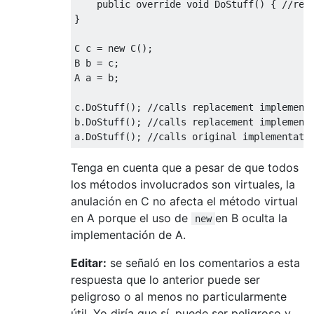
public
override
void
DoStuff
()
{
//rep
}
C c 
=
new
 C
();
B b 
=
 c
;
A a 
=
 b
;
c
.
DoStuff
();
//calls replacement implement
b
.
DoStuff
();
//calls replacement implement
a
.
DoStuff
();
//calls original implementati
Tenga en cuenta que a pesar de que todos
los métodos involucrados son virtuales, la
anulación en C no afecta el método virtual
en A porque el uso de
en B oculta la
new
implementación de A.
Editar:
se señaló en los comentarios a esta
respuesta que lo anterior puede ser
peligroso o al menos no particularmente
útil. Yo diría que sí, puede ser peligroso y