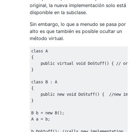
original, la nueva implementación solo está
disponible en la subclase.
Sin embargo, lo que a menudo se pasa por
alto es que también es posible ocultar un
método virtual.
class
 A
{
public
virtual
void
DoStuff
()
{
// ori
}
class
 B 
:
 A
{
public
new
void
DoStuff
()
{
//new imp
}
B b 
=
new
 B
();
A a 
=
 b
;
b
.
DoStuff
();
//calls new implementation