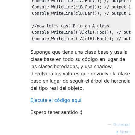
Console
.
WriteLine
(
clA
.
Bar
());
// output 5
Console
.
WriteLine
(
clB
.
Foo
());
// output 1
Console
.
WriteLine
(
clB
.
Bar
());
// output 1
//now let's cast B to an A class
Console
.
WriteLine
(((
A
)
clB
).
Foo
());
// outp
Console
.
WriteLine
(((
A
)
clB
).
Bar
());
// outp
Suponga que tiene una clase base y usa la
clase base en todo su código en lugar de
las clases heredadas, y usa shadow,
devolverá los valores que devuelve la clase
base en lugar de seguir el árbol de herencia
del tipo real del objeto.
Ejecute el código aquí
Espero tener sentido :)
—
Stormenet
fuente