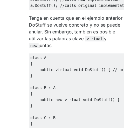
a
.
DoStuff
();
//calls original implementati
Tenga en cuenta que en el ejemplo anterior
DoStuff se vuelve concreto y no se puede
anular. Sin embargo, también es posible
utilizar las palabras clave
y
virtual
juntas.
new
class
 A
{
public
virtual
void
DoStuff
()
{
// ori
}
class
 B 
:
 A
{
public
new
virtual
void
DoStuff
()
{
/
}
class
 C 
:
 B
{