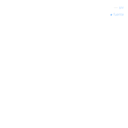
—
snr
fuente