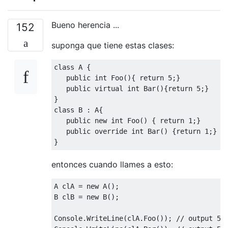
Bueno herencia ...
152
suponga que tiene estas clases:
class
 A 
{
public
int
Foo
(){
return
5
;}
public
virtual
int
Bar
(){
return
5
;}
}
class
 B 
:
 A
{
public
new
int
Foo
()
{
return
1
;}
/
public
override
int
Bar
()
{
return
1
;}
/
}
entonces cuando llames a esto:
A clA 
=
new
 A
();
B clB 
=
new
 B
();
Console
.
WriteLine
(
clA
.
Foo
());
// output 5