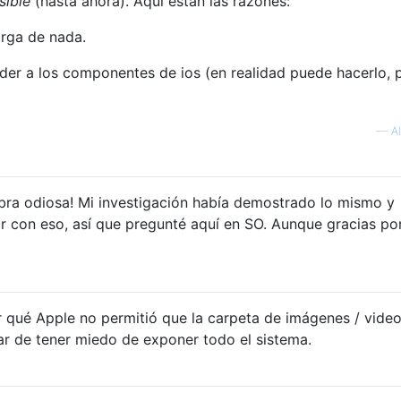
sible
(hasta ahora). Aquí están las razones:
arga de nada.
eder a los componentes de ios (en realidad puede hacerlo, 
—
A
abra odiosa! Mi investigación había demostrado lo mismo y
r con eso, así que pregunté aquí en SO. Aunque gracias por
 qué Apple no permitió que la carpeta de imágenes / vide
ar de tener miedo de exponer todo el sistema.