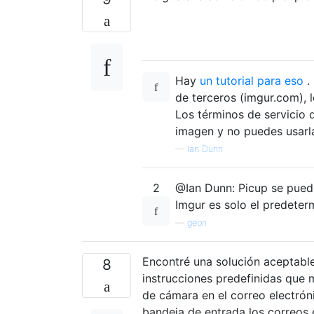
Hay
un tutorial para eso
.
de terceros (imgur.com), 
Los términos de servicio 
imagen y no puedes usarla
—
Ian Dunn
2
@Ian Dunn: Picup se puede
Imgur es solo el predeter
—
geon
Encontré una solución aceptable
8
instrucciones predefinidas que 
de cámara en el correo electróni
bandeja de entrada los correos 