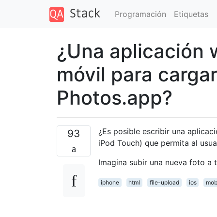
Programación
Etiquetas
¿Una aplicación 
móvil para carga
Photos.app?
¿Es posible escribir una aplica
93
iPod Touch) que permita al usua
Imagina subir una nueva foto a t
iphone
html
file-upload
ios
mobi