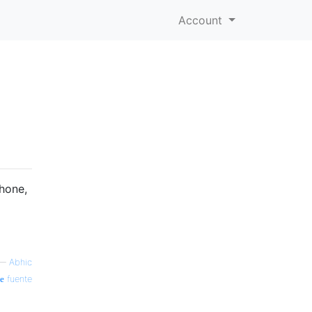
Account
Phone,
—
Abhic
fuente