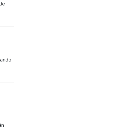
 de
sando
én