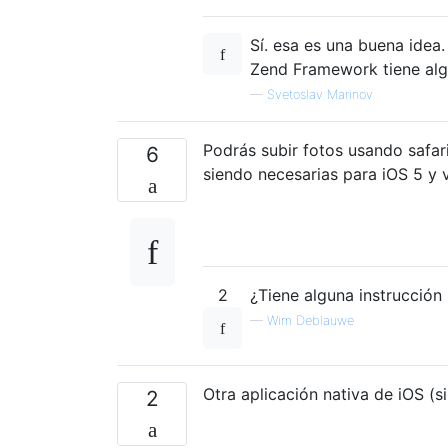
Sí. esa es una buena idea.
Zend Framework tiene al
—
Svetoslav Marinov
Podrás subir fotos usando safar
6
siendo necesarias para iOS 5 y 
2
¿Tiene alguna instrucción
—
Wim Deblauwe
Otra aplicación nativa de iOS (
2