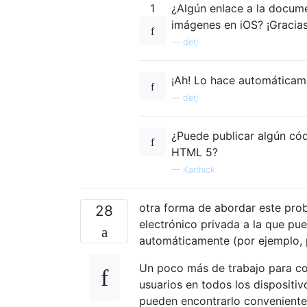
1
¿Algún enlace a la docume
imágenes en iOS? ¡Gracias
—
detj
¡Ah! Lo hace automáticame
—
detj
¿Puede publicar algún cód
HTML 5?
—
Karthick
otra forma de abordar este prob
28
electrónico privada a la que pue
automáticamente (por ejemplo,
Un poco más de trabajo para con
usuarios en todos los dispositiv
pueden encontrarlo conveniente