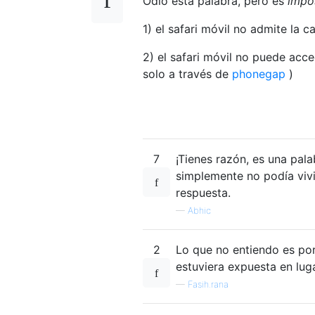
Odio esta palabra, pero es
impo
1) el safari móvil no admite la c
2) el safari móvil no puede acc
solo a través de
phonegap
)
7
¡Tienes razón, es una pal
simplemente no podía vivi
respuesta.
—
Abhic
2
Lo que no entiendo es por
estuviera expuesta en lug
—
Fasih.rana