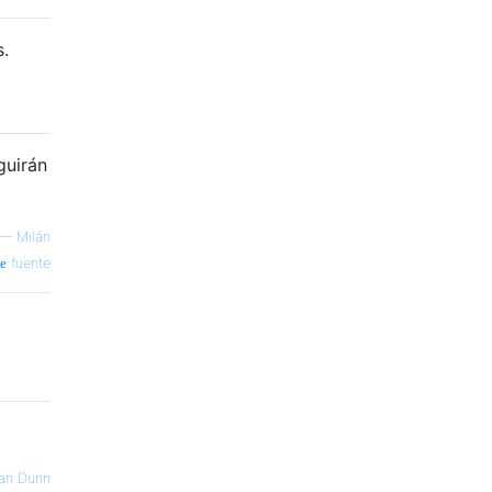
s.
guirán
—
Milán
fuente
Ian Dunn