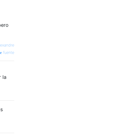
pero
lexandre
fuente
 la
os