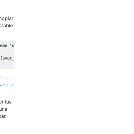
 copiar
ptable
eme
=
"d"
>
{$var_biz.id}]!&body={l t='To upload a picture go to you
EnriqueL
fuente
r las
 una
tán