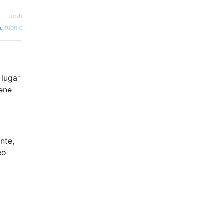
—
Josh
fuente
 lugar
iene
nte,
eo
e