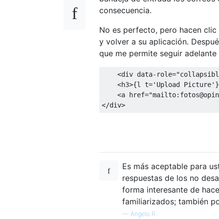
consecuencia.
No es perfecto, pero hacen clic e
y volver a su aplicación. Despu
que me permite seguir adelante s
<div
data-role
=
"collapsibl
<h3>
{l t='Upload Picture'}
<a
href
=
"mailto:fotos@opin
</div>
Es más aceptable para ust
respuestas de los no desa
forma interesante de hace
familiarizados; también p
—
Angelo R.