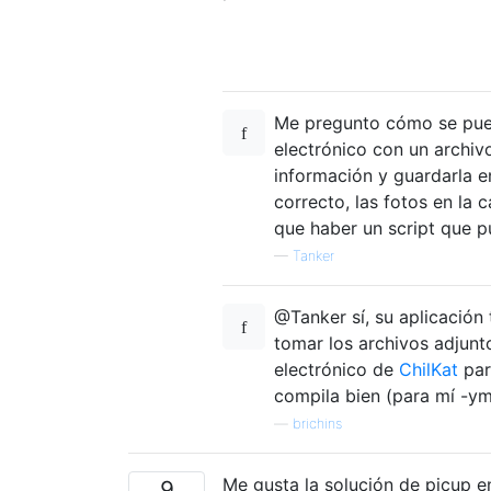
Me pregunto cómo se puede
electrónico con un archiv
información y guardarla en
correcto, las fotos en la 
que haber un script que pu
—
Tanker
@Tanker sí, su aplicación
tomar los archivos adjunt
electrónico de
ChilKat
par
compila bien (para mí -ym
—
brichins
Me gusta la solución de picup 
9