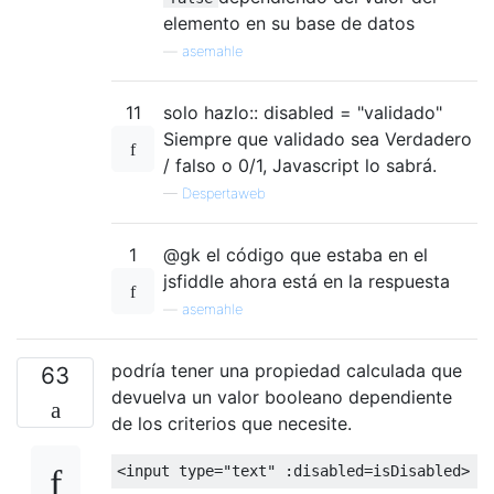
elemento en su base de datos
—
asemahle
11
solo hazlo:: disabled = "validado"
Siempre que validado sea Verdadero
/ falso o 0/1, Javascript lo sabrá.
—
Despertaweb
1
@gk el código que estaba en el
jsfiddle ahora está en la respuesta
—
asemahle
podría tener una propiedad calculada que
63
devuelva un valor booleano dependiente
de los criterios que necesite.
<
input type
=
"text"
:
disabled
=
isDisabled
>