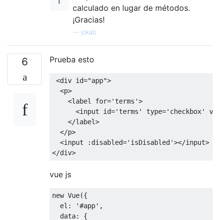
calculado en lugar de métodos.
¡Gracias!
—
jokab
Prueba esto
6
<
div id
=
"app"
>
<
p
>
<
label 
for
=
'terms'
>
<
input id
=
'terms'
 type
=
'checkbox'
 v
-
</
label
>
</
p
>
<
input 
:
disabled
=
'isDisabled'
></
input
>
</
div
>
vue js
new
Vue
({
  el
:
'#app'
,
  data
:
{