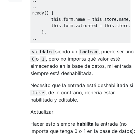
..
..
ready
()
{
this
.
form
.
name 
=
this
.
store
.
name
;
this
.
form
.
validated 
=
this
.
store
.
v
},
..
siendo un
, puede ser uno
validated
boolean
o
, pero no importa qué valor esté
0
1
almacenado en la base de datos, mi entrada
siempre está deshabilitada.
Necesito que la entrada esté deshabilitada si
, de lo contrario, debería estar
false
habilitada y editable.
Actualizar:
Hacer esto siempre
habilita
la entrada (no
importa que tenga 0 o 1 en la base de datos):