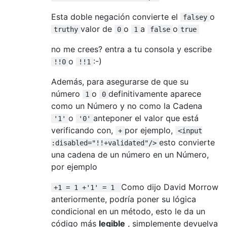
Esta doble negación convierte el
o
falsey
valor de
o
a
o
truthy
0
1
false
true
no me crees? entra a tu consola y escribe
o
:-)
!!0
!!1
Además, para asegurarse de que su
número
o
definitivamente aparece
1
0
como un Número y no como la Cadena
o
anteponer el valor que está
'1'
'0'
verificando con,
por ejemplo,
+
<input
esto convierte
:disabled="!!+validated"/>
una cadena de un número en un Número,
por ejemplo
Como dijo David Morrow
+1 = 1 +'1' = 1
anteriormente, podría poner su lógica
condicional en un método, esto le da un
código más
legible
, simplemente devuelva