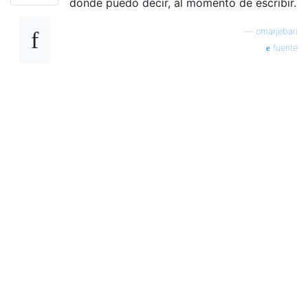
donde puedo decir, al momento de escribir.
—
omarjebari
fuente