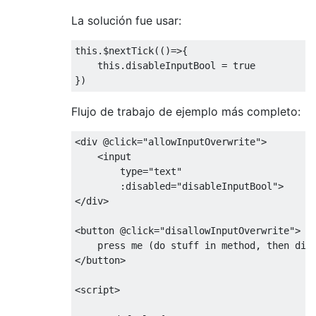
La solución fue usar:
this
.
$nextTick
(()=>{
this
.
disableInputBool 
=
true
})
Flujo de trabajo de ejemplo más completo:
<
div 
@click
=
"allowInputOverwrite"
>
<
input

        type
=
"text"
:
disabled
=
"disableInputBool"
>
</
div
>
<
button 
@click
=
"disallowInputOverwrite"
>
    press me 
(
do
 stuff in method
,
 then dis
</
button
>
<
script
>