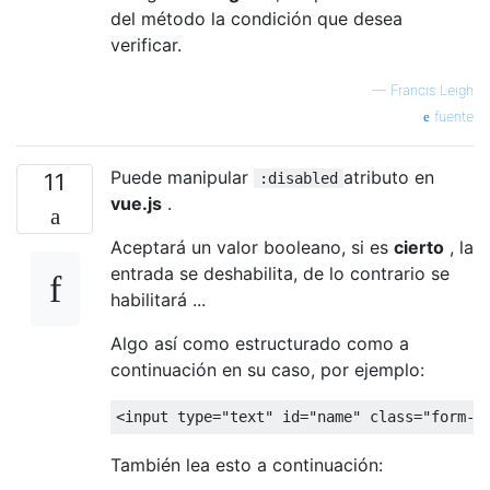
del método la condición que desea
verificar.
—
Francis Leigh
fuente
Puede manipular
atributo en
11
:disabled
vue.js
.
Aceptará un valor booleano, si es
cierto
, la
entrada se deshabilita, de lo contrario se
habilitará ...
Algo así como estructurado como a
continuación en su caso, por ejemplo:
<
input type
=
"text"
 id
=
"name"
class
=
"form-c
También lea esto a continuación: