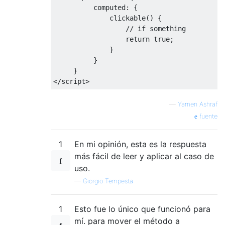
          computed
:
{
              clickable
()
{
// if something
return
true
;
}
}
}
</
script
>
—
Yamen Ashraf
fuente
1
En mi opinión, esta es la respuesta
más fácil de leer y aplicar al caso de
uso.
—
Giorgio Tempesta
1
Esto fue lo único que funcionó para
mí. para mover el método a