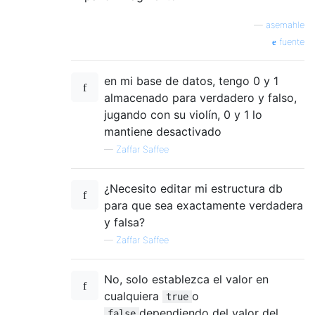
—
asemahle
fuente
en mi base de datos, tengo 0 y 1
almacenado para verdadero y falso,
jugando con su violín, 0 y 1 lo
mantiene desactivado
—
Zaffar Saffee
¿Necesito editar mi estructura db
para que sea exactamente verdadera
y falsa?
—
Zaffar Saffee
No, solo establezca el valor en
cualquiera
o
true
dependiendo del valor del
false