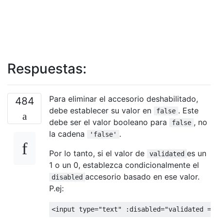
Respuestas:
Para eliminar el accesorio deshabilitado,
484
debe establecer su valor en
. Este
false
debe ser el valor booleano para
, no
false
la cadena
.
'false'
Por lo tanto, si el valor de
es un
validated
1 o un 0, establezca condicionalmente el
accesorio basado en ese valor.
disabled
P.ej:
<
input type
=
"text"
:
disabled
=
"validated ==