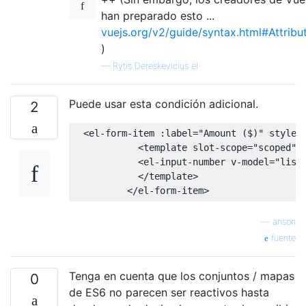
han preparado esto ...
vuejs.org/v2/guide/syntax.html#Attribu
)
—
Rytis Dereskevicius el
Puede usar esta condición adicional.
2
<
el
-
form
-
item 
:
label
=
"Amount ($)"
 style
=
<
template slot
-
scope
=
"scoped"
>
<
el
-
input
-
number v
-
model
=
"list
</
template
>
</
el
-
form
-
item
>
—
anson
fuente
Tenga en cuenta que los conjuntos / mapas
0
de ES6 no parecen ser reactivos hasta