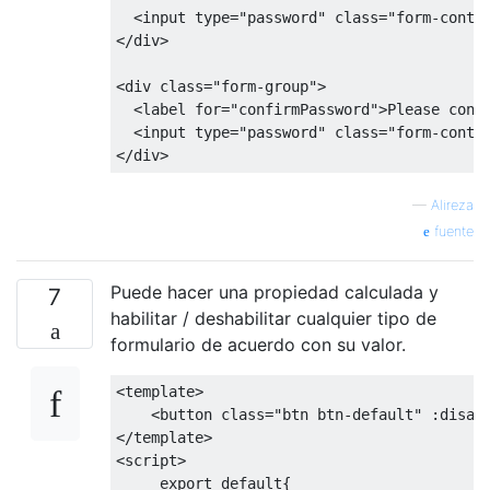
<
input type
=
"password"
class
=
"form-contr
</
div
>
<
div 
class
=
"form-group"
>
<
label 
for
=
"confirmPassword"
>
Please
 conf
<
input type
=
"password"
class
=
"form-contr
</
div
>
—
Alireza
fuente
Puede hacer una propiedad calculada y
7
habilitar / deshabilitar cualquier tipo de
formulario de acuerdo con su valor.
<
template
>
<
button 
class
=
"btn btn-default"
:
disab
</
template
>
<
script
>
export
default
{