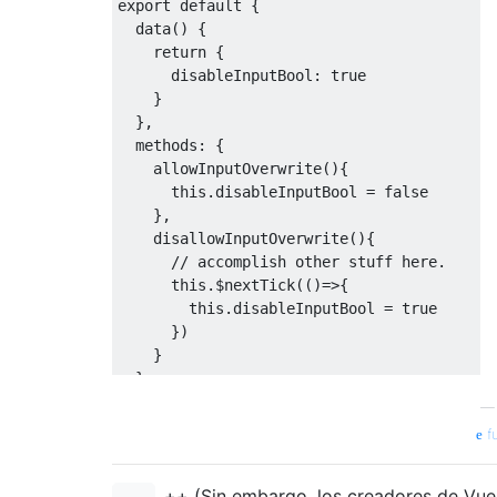
export
default
{
  data
()
{
return
{
      disableInputBool
:
true
}
},
  methods
:
{
    allowInputOverwrite
(){
this
.
disableInputBool 
=
false
},
    disallowInputOverwrite
(){
// accomplish other stuff here.
this
.
$nextTick
(()=>{
this
.
disableInputBool 
=
true
})
}
}
}
f
</
script
>
++ (Sin embargo, los creadores de Vue.