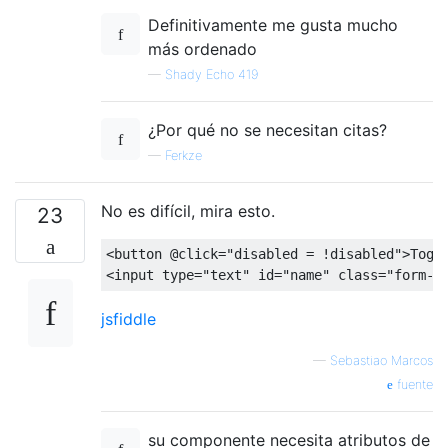
Definitivamente me gusta mucho
más ordenado
—
Shady Echo 419
¿Por qué no se necesitan citas?
—
Ferkze
No es difícil, mira esto.
23
<
button 
@click
=
"disabled = !disabled"
>
Togg
<
input type
=
"text"
 id
=
"name"
class
=
"form-c
jsfiddle
—
Sebastiao Marcos
fuente
su componente necesita atributos de