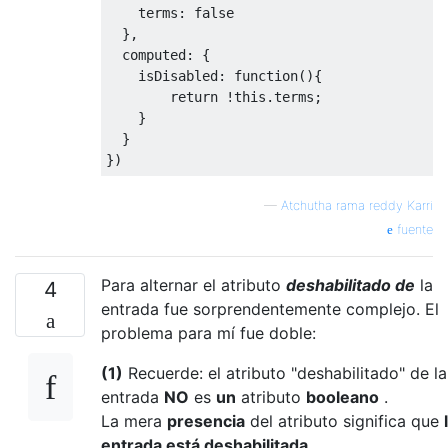
    terms
:
false
},
  computed
:
{
    isDisabled
:
function
(){
return
!
this
.
terms
;
}
}
})
—
Atchutha rama reddy Karri
fuente
Para alternar el atributo
deshabilitado de
la
4
entrada fue sorprendentemente complejo. El
problema para mí fue doble:
(1)
Recuerde: el atributo "deshabilitado" de la
entrada
NO
es
un
atributo
booleano
.
La mera
presencia
del atributo significa que
entrada está deshabilitada.