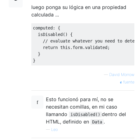
luego ponga su lógica en una propiedad
calculada ...
computed
:
{
  isDisabled
()
{
// evaluate whatever you need to deter
return
this
.
form
.
validated
;
}
}
—
David Morrow
fuente
Esto funcionó para mí, no se
necesitan comillas, en mi caso
llamando
dentro del
isDisabled()
HTML, definido en
.
Data
—
Leo