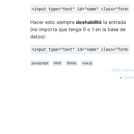
<
input type
=
"text"
 id
=
"name"
class
=
"form-c
Hacer esto siempre
deshabilitó
la entrada
(no importa que tenga 0 o 1 en la base de
datos):
<
input type
=
"text"
 id
=
"name"
class
=
"form-c
javascript
html
forms
vue.js
—
Zaffar Saffee
fuente