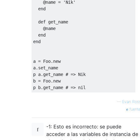
@name
=
'Nik'
end
def
 get_name
@name
end
end
a 
=
Foo
.
new
a
.
set_name
p a
.
get_name 
# => Nik
b 
=
Foo
.
new
p b
.
get_name 
# => nil
—
Evan Ros
fuent
-1: Esto es incorrecto: se puede
acceder a las variables de instancia de