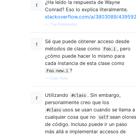
¿Ha leído la respuesta de Wayne
Conrad? Eso lo explica literalmente.
stackoverflow.com/a/3803089/43959
—
The Pellmeister
Sé que puede obtener acceso desde
métodos de clase como
, pero
Foo.i
¿cómo puede hacer lo mismo para
cada instancia de esta clase como
?
Foo.new.i
—
Evan Ross
Utilizando
. Sin embargo,
#class
personalmente creo que los
usos se usan cuando se llama a
#class
cualquier cosa que no
sean olore
self
de código. Incluso puede ir un paso
más allá e implementar accesos de