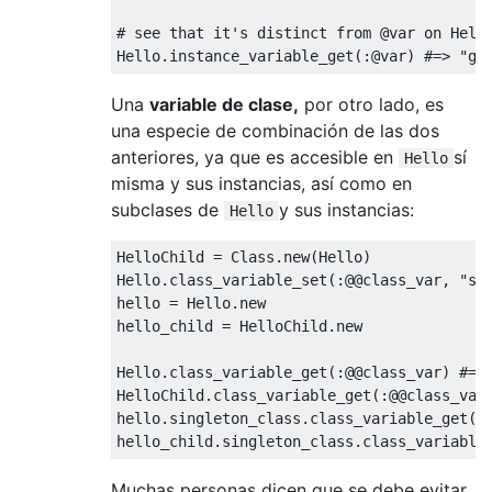
# see that it's distinct from @var on Hell
Hello
.
instance_variable_get
(:
@var
)
#=> "go
Una
variable de clase,
por otro lado, es
una especie de combinación de las dos
anteriores, ya que es accesible en
sí
Hello
misma y sus instancias, así como en
subclases de
y sus instancias:
Hello
HelloChild
=
Class
.
new
(
Hello
)
Hello
.
class_variable_set
(:@
@class_var
,
"st
hello 
=
Hello
.
new
hello_child 
=
HelloChild
.
new
Hello
.
class_variable_get
(:@
@class_var
)
#=>
HelloChild
.
class_variable_get
(:@
@class_var
hello
.
singleton_class
.
class_variable_get
(:
hello_child
.
singleton_class
.
class_variable
Muchas personas dicen que se debe evitar