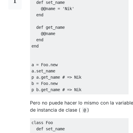
def
 set_name
@
@name
=
'Nik'
end
def
 get_name
@
@name
end
end
a 
=
Foo
.
new
a
.
set_name
p a
.
get_name 
# => Nik
b 
=
Foo
.
new
p b
.
get_name 
# => Nik
Pero no puede hacer lo mismo con la variabl
de instancia de clase (
)
@
class
Foo
def
 set_name