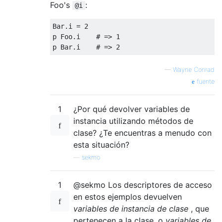
Foo's
:
@i
Bar
.
i 
=
2
p 
Foo
.
i    
# => 1
p 
Bar
.
i    
# => 2
—
Wayne Conrad
fuente
1
¿Por qué devolver variables de
instancia utilizando métodos de
clase? ¿Te encuentras a menudo con
esta situación?
—
sekmo
1
@sekmo Los descriptores de acceso
en estos ejemplos devuelven
variables de instancia de clase
, que
pertenecen a la clase, o
variables de