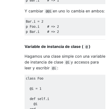
p 
Bar
.
i    
# => 1
Y cambiar
en uno lo cambia en ambos:
@@i
Bar
.
i 
=
2
p 
Foo
.
i    
# => 2
p 
Bar
.
i    
# => 2
Variable de instancia de clase (
)
@
Hagamos una clase simple con una variable
de instancia de clase
y accesos para
@i
leer y escribir
:
@i
class
Foo
@i
=
1
def
self
.
i
@i
end