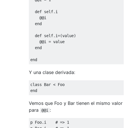
def
self
.
i
@
@i
end
def
self
.
i
=(
value
)
@
@i
=
 value
end
end
Y una clase derivada:
class
Bar
<
Foo
end
Vemos que Foo y Bar tienen el mismo valor
para
:
@@i
p 
Foo
.
i    
# => 1