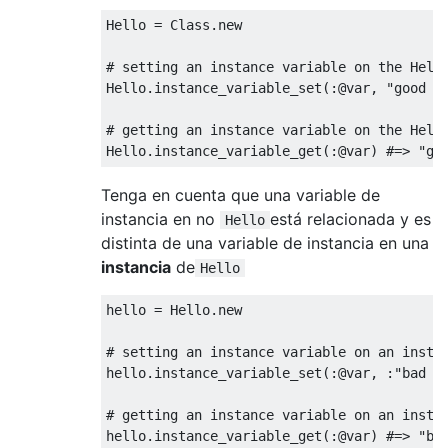
Hello
=
Class
.
new
# setting an instance variable on the Hell
Hello
.
instance_variable_set
(:
@var
,
"good m
# getting an instance variable on the Hell
Hello
.
instance_variable_get
(:
@var
)
#=> "go
Tenga en cuenta que una variable de
instancia en no
está relacionada y es
Hello
distinta de una variable de instancia en una
instancia
de
Hello
hello 
=
Hello
.
new
# setting an instance variable on an insta
hello
.
instance_variable_set
(:
@var
,
:
"bad e
# getting an instance variable on an insta
hello
.
instance_variable_get
(:
@var
)
#=> "ba