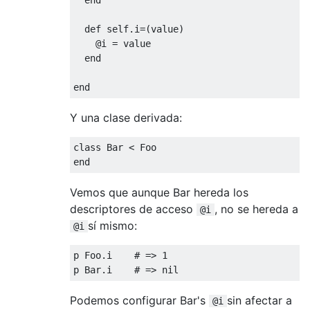
def
self
.
i
=(
value
)
@i
=
 value
end
end
Y una clase derivada:
class
Bar
<
Foo
end
Vemos que aunque Bar hereda los
descriptores de acceso
, no se hereda a
@i
sí mismo:
@i
p 
Foo
.
i    
# => 1
p 
Bar
.
i    
# => nil
Podemos configurar Bar's
sin afectar a
@i