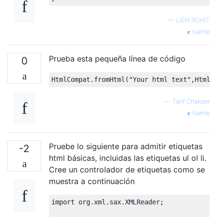
—
LIEN ROHIT
fuente
Prueba esta pequeña línea de código
0
HtmlCompat
.
fromHtml
(
"Your html text"
,
HtmlC
—
Tarif Chakder
fuente
Pruebe lo siguiente para admitir etiquetas
-2
html básicas, incluidas las etiquetas ul ol li.
Cree un controlador de etiquetas como se
muestra a continuación
import
 org
.
xml
.
sax
.
XMLReader
;