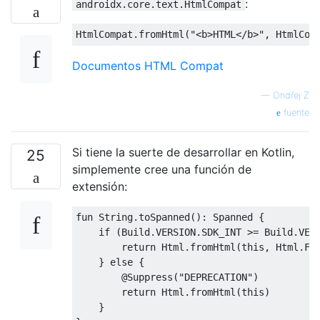
:
androidx.core.text.HtmlCompat
HtmlCompat
.
fromHtml
(
"<b>HTML</b>"
,
HtmlCom
Documentos HTML Compat
—
Ondřej Z
fuente
Si tiene la suerte de desarrollar en Kotlin,
25
simplemente cree una función de
extensión:
fun 
String
.
toSpanned
():
Spanned
{
if
(
Build
.
VERSION
.
SDK_INT 
>=
Build
.
VER
return
Html
.
fromHtml
(
this
,
Html
.
FR
}
else
{
@Suppress
(
"DEPRECATION"
)
return
Html
.
fromHtml
(
this
)
}