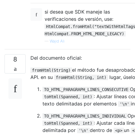
si desea que SDK maneje las
verificaciones de versión, use:
HtmlCompat.fromHtml("textWithHtmlTag
HtmlCompat.FROM_HTML_MODE_LEGACY)
—
Wajid Ali
Del documento oficial:
8
el método fue desaprobado 
fromHtml(String)
API. en su
lugar, úselo
fromHtml(String, int)
Op
TO_HTML_PARAGRAPH_LINES_CONSECUTIVE
: Ajustar líneas c
toHtml(Spanned, int)
texto delimitadas por elementos
i
'\n'
Op
TO_HTML_PARAGRAPH_LINES_INDIVIDUAL
: Ajustar cada lín
toHtml(Spanned, int)
delimitada por
dentro de
un
'\n'
<p>
<