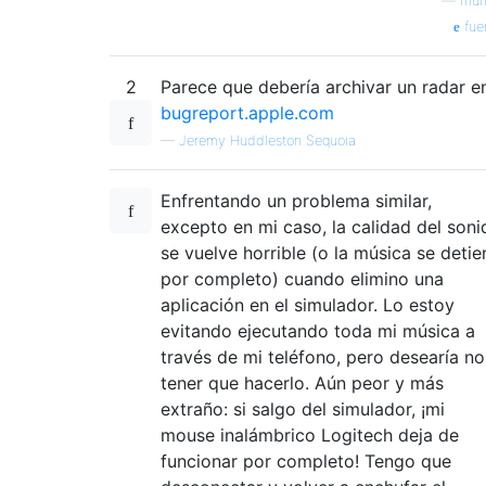
—
mun
fue
2
Parece que debería archivar un radar e
bugreport.apple.com
—
Jeremy Huddleston Sequoia
Enfrentando un problema similar,
excepto en mi caso, la calidad del soni
se vuelve horrible (o la música se detie
por completo) cuando elimino una
aplicación en el simulador. Lo estoy
evitando ejecutando toda mi música a
través de mi teléfono, pero desearía no
tener que hacerlo. Aún peor y más
extraño: si salgo del simulador, ¡mi
mouse inalámbrico Logitech deja de
funcionar por completo! Tengo que