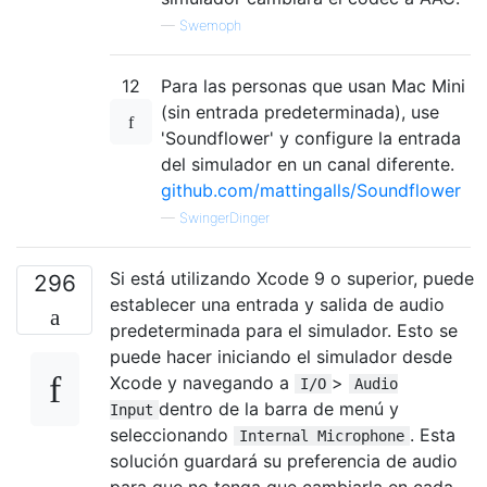
—
Swemoph
12
Para las personas que usan Mac Mini
(sin entrada predeterminada), use
'Soundflower' y configure la entrada
del simulador en un canal diferente.
github.com/mattingalls/Soundflower
—
SwingerDinger
Si está utilizando Xcode 9 o superior, puede
296
establecer una entrada y salida de audio
predeterminada para el simulador. Esto se
puede hacer iniciando el simulador desde
Xcode y navegando a
>
I/O
Audio
dentro de la barra de menú y
Input
seleccionando
. Esta
Internal Microphone
solución guardará su preferencia de audio
para que no tenga que cambiarla en cada