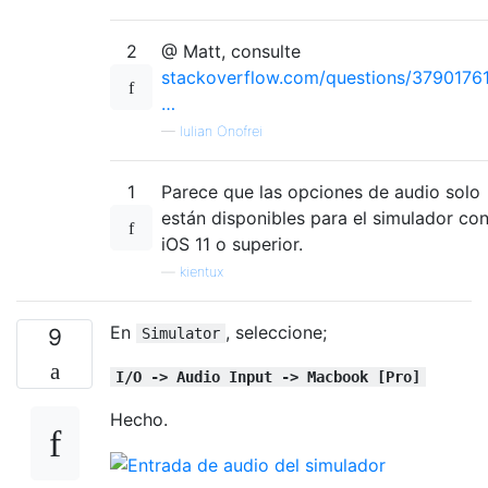
2
@ Matt, consulte
stackoverflow.com/questions/37901761
…
—
Iulian Onofrei
1
Parece que las opciones de audio solo
están disponibles para el simulador co
iOS 11 o superior.
—
kientux
En
, seleccione;
9
Simulator
I/O -> Audio Input -> Macbook [Pro]
Hecho.