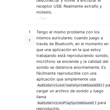
desconectar y volver a enchufar el
receptor USB. Realmente extraño y
molesto.
—
Reid
1
Tengo el mismo problema con los
mismos auriculares: cuando juego a
través de Bluetooth, en el momento en
que una aplicación en la que estoy
trabajando está reproduciendo sonido, 
micrófono se enciende y la calidad del
sonido se deteriora enormemente. Es
fácilmente reproducible con una
aplicación que simplemente usa
pa
AudioServicesCreateSystemSoundID()
cargar un archivo de sonido y luego
llama
para
AudioServicesPlaySystemSound()
reproducirlo.