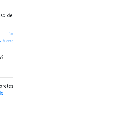
uso de
—
Grr
fuente
o?
pretes
de