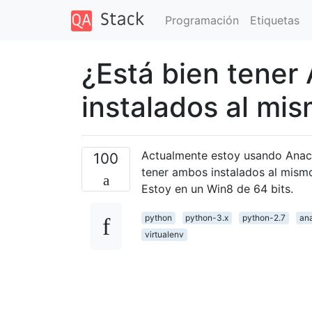
Programación
Etiquetas
¿Está bien tener
instalados al mi
Actualmente estoy usando Anaco
100
tener ambos instalados al mis
Estoy en un Win8 de 64 bits.
python
python-3.x
python-2.7
an
virtualenv