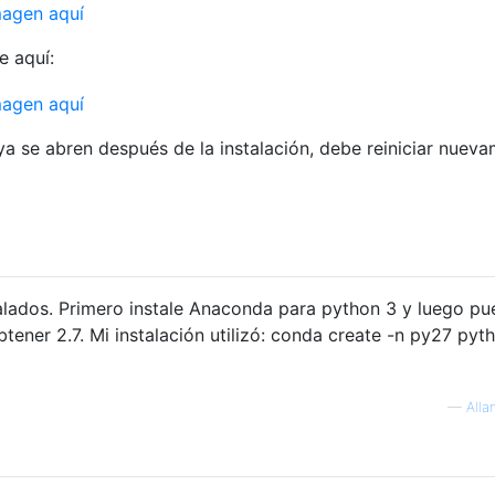
e aquí:
ya se abren después de la instalación, debe reiniciar nueva
talados. Primero instale Anaconda para python 3 y luego p
btener 2.7. Mi instalación utilizó: conda create -n py27 pyt
—
Alla