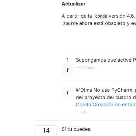
Actualizar
A partir de la
versión 4.6
conda
ahora está obsoleto y ev
source
1
Supongamos que activé Py
—
Atenúa el
@Dims No uso PyCharm, pe
del proyecto del cuadro d
Conda Creación de entor
—
Grr
Sí tu puedes.
14