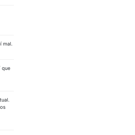
í mal.
í que
tual.
los