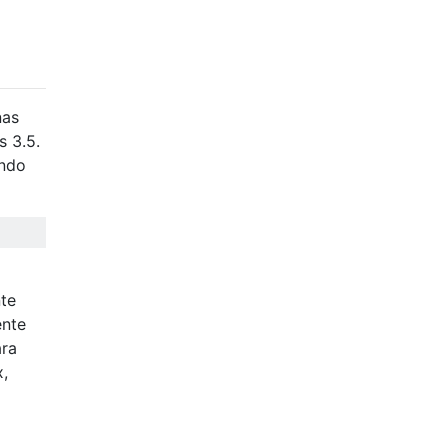
nas
s 3.5.
ando
nte
ente
ara
x,