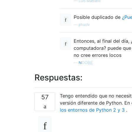
—
Luis Masuelli
Posible duplicado de
¿Pue
—
phuclv
Entonces, al final del dí
computadora? puede que 
no cree errores locos
—
ℕʘʘḆḽḘ
Respuestas:
Tengo entendido que no necesit
57
versión diferente de Python. En
los entornos de Python 2 y 3
.