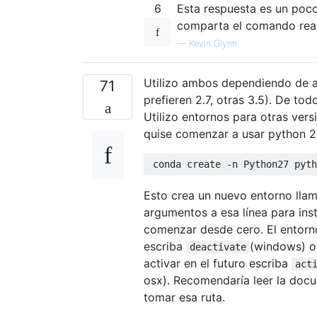
6
Esta respuesta es un poc
comparta el comando real 
—
Kevin Glynn
Utilizo ambos dependiendo de 
71
prefieren 2.7, otras 3.5). De t
Utilizo entornos para otras ver
quise comenzar a usar python 2.
 conda create 
-
n 
Python27
 pyth
Esto crea un nuevo entorno llam
argumentos a esa línea para in
comenzar desde cero. El entorn
escriba
(windows) 
deactivate
activar en el futuro escriba
act
osx). Recomendaría leer la doc
tomar esa ruta.