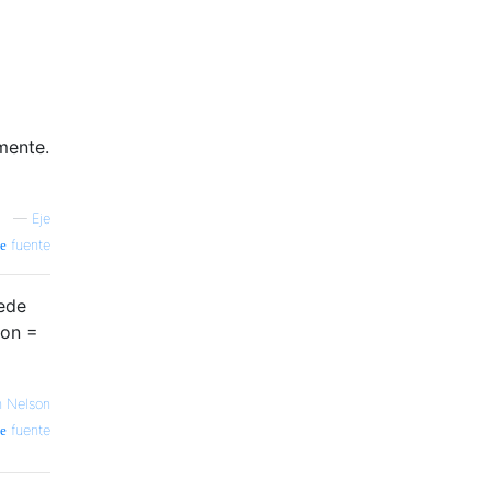
mente.
—
Eje
fuente
uede
hon =
n Nelson
fuente