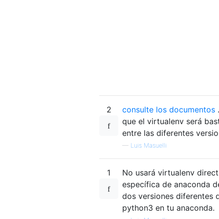
2
consulte los documentos
.
que el virtualenv será ba
entre las diferentes versi
—
Luis Masuelli
1
No usará virtualenv direc
específica de anaconda d
dos versiones diferentes 
python3 en tu anaconda.