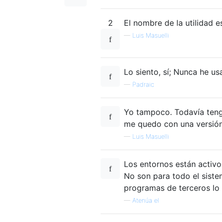
2
El nombre de la utilidad 
—
Luis Masuelli
Lo siento, sí; Nunca he u
—
Padraic
Yo tampoco. Todavía tengo
me quedo con una versión
—
Luis Masuelli
Los entornos están activos
No son para todo el siste
programas de terceros lo 
—
Atenúa el