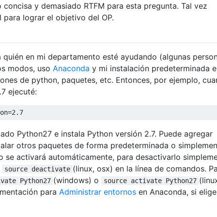
o concisa y demasiado RTFM para esta pregunta. Tal vez
para lograr el objetivo del OP.
a quién en mi departamento esté ayudando (algunas perso
odos modos, uso
Anaconda
y mi instalación predeterminada e
siones de python, paquetes, etc. Entonces, por ejemplo, cu
7 ejecuté:
on
=
2.7
ado Python27 e instala Python versión 2.7. Puede agregar
stalar otros paquetes de forma predeterminada o simpleme
o se activará automáticamente, para desactivarlo simplem
o
(linux, osx) en la línea de comandos. P
source deactivate
(windows) o
(linu
ivate Python27
source activate Python27
umentación para
Administrar entornos
en Anaconda, si elige