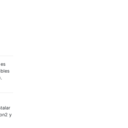
 es
ibles
.
talar
hon2 y