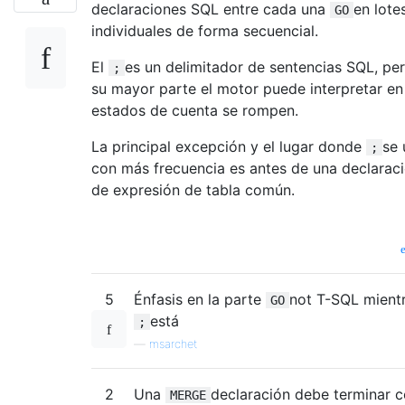
declaraciones SQL entre cada una
en lote
GO
individuales de forma secuencial.
El
es un delimitador de sentencias SQL, pe
;
su mayor parte el motor puede interpretar en
estados de cuenta se rompen.
La principal excepción y el lugar donde
se 
;
con más frecuencia es antes de una declarac
de expresión de tabla común.
5
Énfasis en la parte
not T-SQL mient
GO
está
;
—
msarchet
2
Una
declaración debe terminar 
MERGE