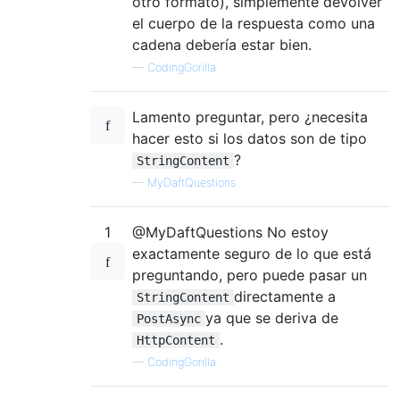
otro formato), simplemente devolver
el cuerpo de la respuesta como una
cadena debería estar bien.
—
CodingGorilla
Lamento preguntar, pero ¿necesita
hacer esto si los datos son de tipo
?
StringContent
—
MyDaftQuestions
1
@MyDaftQuestions No estoy
exactamente seguro de lo que está
preguntando, pero puede pasar un
directamente a
StringContent
ya que se deriva de
PostAsync
.
HttpContent
—
CodingGorilla