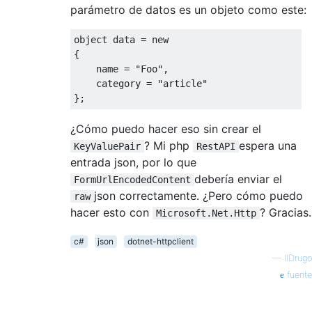
parámetro de datos es un objeto como este:
object
 data = 
new
{

    name = 
"Foo"
,

    category = 
"article"
¿Cómo puedo hacer eso sin crear el
? Mi php
espera una
KeyValuePair
RestAPI
entrada json, por lo que
debería enviar el
FormUrlEncodedContent
json correctamente. ¿Pero cómo puedo
raw
hacer esto con
? Gracias.
Microsoft.Net.Http
c#
json
dotnet-httpclient
—
IlDrugo
fuente