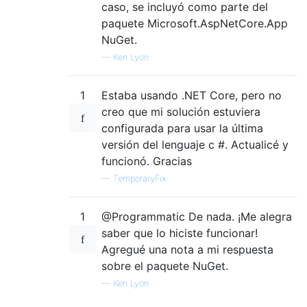
caso, se incluyó como parte del
paquete Microsoft.AspNetCore.App
NuGet.
—
Ken Lyon
1
Estaba usando .NET Core, pero no
creo que mi solución estuviera
configurada para usar la última
versión del lenguaje c #. Actualicé y
funcionó. Gracias
—
TemporaryFix
1
@Programmatic De nada. ¡Me alegra
saber que lo hiciste funcionar!
Agregué una nota a mi respuesta
sobre el paquete NuGet.
—
Ken Lyon