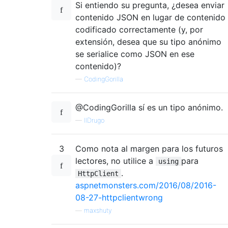
Si entiendo su pregunta, ¿desea enviar
contenido JSON en lugar de contenido
codificado correctamente (y, por
extensión, desea que su tipo anónimo
se serialice como JSON en ese
contenido)?
—
CodingGorilla
@CodingGorilla sí es un tipo anónimo.
—
IlDrugo
3
Como nota al margen para los futuros
lectores, no utilice a
para
using
.
HttpClient
aspnetmonsters.com/2016/08/2016-
08-27-httpclientwrong
—
maxshuty