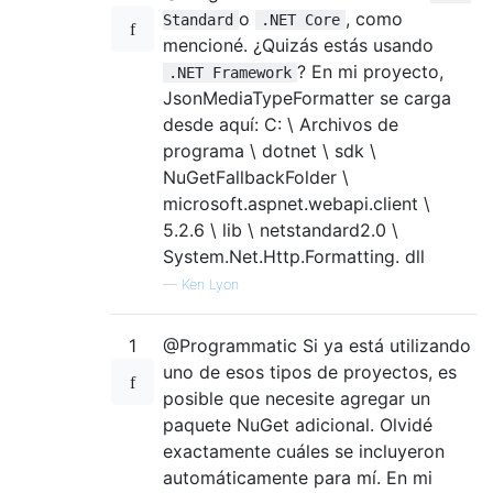
o
, como
Standard
.NET Core
mencioné. ¿Quizás estás usando
? En mi proyecto,
.NET Framework
JsonMediaTypeFormatter se carga
desde aquí: C: \ Archivos de
programa \ dotnet \ sdk \
NuGetFallbackFolder \
microsoft.aspnet.webapi.client \
5.2.6 \ lib \ netstandard2.0 \
System.Net.Http.Formatting. dll
—
Ken Lyon
1
@Programmatic Si ya está utilizando
uno de esos tipos de proyectos, es
posible que necesite agregar un
paquete NuGet adicional. Olvidé
exactamente cuáles se incluyeron
automáticamente para mí. En mi