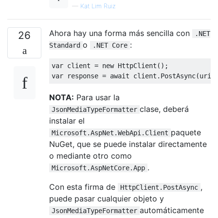
—
Kat Lim Ruiz
Ahora hay una forma más sencilla con
26
.NET
o
:
Standard
.NET Core
var
 client = 
new
var
 response = 
await
 client.PostAsync(uri,
NOTA:
Para usar la
clase, deberá
JsonMediaTypeFormatter
instalar el
paquete
Microsoft.AspNet.WebApi.Client
NuGet, que se puede instalar directamente
o mediante otro como
.
Microsoft.AspNetCore.App
Con esta firma de
,
HttpClient.PostAsync
puede pasar cualquier objeto y
automáticamente
JsonMediaTypeFormatter