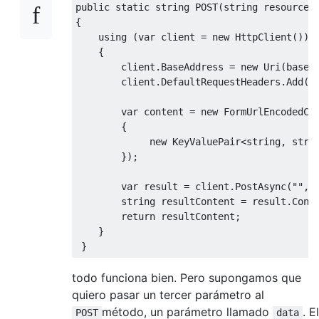
public
static
string
POST
(
string
 resource,
{

using
 (
var
 client = 
new
 HttpClient())

    {

        client.BaseAddress = 
new
 Uri(baseUr
        client.DefaultRequestHeaders.Add(
"
var
 content = 
new
 FormUrlEncodedCo
        {

new
 KeyValuePair<
string
, 
stri
        });

var
 result = client.PostAsync(
""
, 
string
 resultContent = result.Conte
return
 resultContent;

    }

todo funciona bien. Pero supongamos que
quiero pasar un tercer parámetro al
método, un parámetro llamado
. El
POST
data