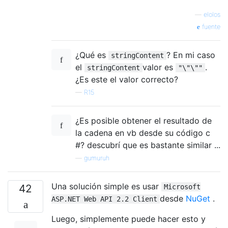
—
elolos
fuente
¿Qué es
? En mi caso
stringContent
el
valor es
.
stringContent
"\"\""
¿Es este el valor correcto?
—
R15
¿Es posible obtener el resultado de
la cadena en vb desde su código c
#? descubrí que es bastante similar ...
—
gumuruh
Una solución simple es usar
42
Microsoft
desde
NuGet
.
ASP.NET Web API 2.2 Client
Luego, simplemente puede hacer esto y