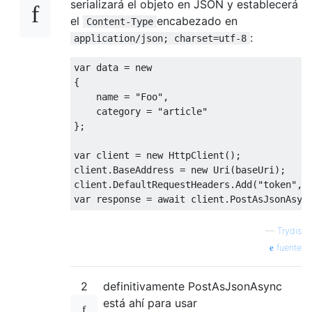
serializará el objeto en JSON y establecerá
el
encabezado en
Content-Type
:
application/json; charset=utf-8
var
 data = 
new
{

    name = 
"Foo"
,

    category = 
"article"
};

var
 client = 
new
 HttpClient();

client.BaseAddress = 
new
 Uri(baseUri);

client.DefaultRequestHeaders.Add(
"token"
var
 response = 
await
 client.PostAsJsonAsyn
—
Trydis
fuente
2
definitivamente PostAsJsonAsync
está ahí para usar