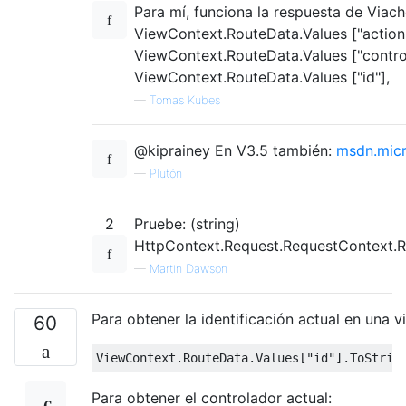
Para mí, funciona la respuesta de Viac
ViewContext.RouteData.Values ​​["action"
ViewContext.RouteData.Values ​​["control
ViewContext.RouteData.Values ​​["id"],
—
Tomas Kubes
@kiprainey En V3.5 también:
msdn.micr
—
Plutón
2
Pruebe: (string)
HttpContext.Request.RequestContext.Rou
—
Martin Dawson
Para obtener la identificación actual en una vi
60
ViewContext
.
RouteData
.
Values
[
"id"
].
ToStrin
Para obtener el controlador actual: