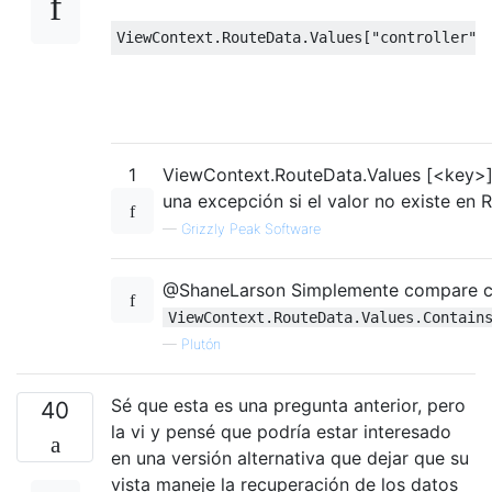
ViewContext
.
RouteData
.
Values
[
"controller"
]
1
ViewContext.RouteData.Values ​​[<key>] 
una excepción si el valor no existe en
—
Grizzly Peak Software
@ShaneLarson Simplemente compare co
ViewContext.RouteData.Values.Contain
—
Plutón
Sé que esta es una pregunta anterior, pero
40
la vi y pensé que podría estar interesado
en una versión alternativa que dejar que su
vista maneje la recuperación de los datos