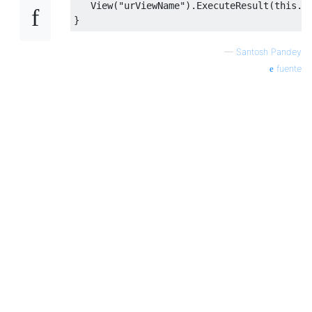
View
(
"urViewName"
).
ExecuteResult
(
this
.
C
}
—
Santosh Pandey
fuente