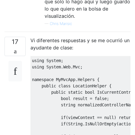
que solo lo hago aquí y luego guardo
lo que quiero en la bolsa de
visualización.
—
Chris Marisic
Vi diferentes respuestas y se me ocurrió un
17
ayudante de clase:
using 
System
;
using 
System
.
Web
.
Mvc
;
namespace 
MyMvcApp
.
Helpers
{
public
class
LocationHelper
{
public
static
bool
IsCurrentContro
bool
 result 
=
false
;
string
 normalizedControllerNam
if
(
viewContext 
==
null
)
return
if
(
String
.
IsNullOrEmpty
(
action