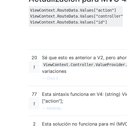
ViewContext
.
RouteData
.
Values
[
"action"
]
ViewContext
.
RouteData
.
Values
[
"controller"
]
ViewContext
.
RouteData
.
Values
[
"id"
]
20
Sé que esto es anterior a V2, pero ahor
ViewContext.Controller.ValueProvider
variaciones
—
Chris S
77
Esta sintaxis funciona en V4: (string) V
["action"];
—
kiprainey
2
Esta solución no funciona para mí (MV