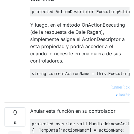
protected
ActionDescriptor
ExecutingAction
Y luego, en el método OnActionExecuting
(de la respuesta de Dale Ragan),
simplemente asigne el ActionDescriptor a
esta propiedad y podrá acceder a él
cuando lo necesite en cualquiera de sus
controladores.
string
 currentActionName 
=
this
.
ExecutingA
—
RunnerRick
fuente
Anular esta función en su controlador
0
protected
override
void
HandleUnknownActio
{
TempData
[
"actionName"
]
=
 actionName
;