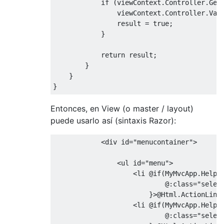
if
(
viewContext
.
Controller
.
Get
                viewContext
.
Controller
.
Val
                result 
=
true
;
}
return
 result
;
}
}
}
Entonces, en View (o master / layout)
puede usarlo así (sintaxis Razor):
<
div id
=
"menucontainer"
>
<
ul id
=
"menu"
>
<
li 
@if
(
MyMvcApp
.
Helpe
@:
class
=
"selec
}>
@Html
.
ActionLink
<
li 
@if
(
MyMvcApp
.
Helpe
@:
class
=
"selec