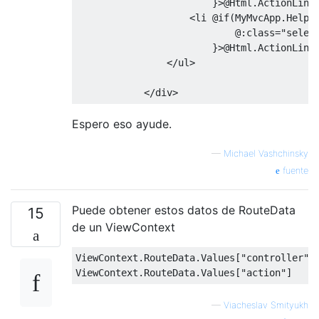
}>
@Html
.
ActionLink
<
li 
@if
(
MyMvcApp
.
Helpe
@:
class
=
"selec
}>
@Html
.
ActionLink
</
ul
>
</
div
>
Espero eso ayude.
—
Michael Vashchinsky
fuente
Puede obtener estos datos de RouteData
15
de un ViewContext
ViewContext
.
RouteData
.
Values
[
"controller"
]
ViewContext
.
RouteData
.
Values
[
"action"
]
—
Viacheslav Smityukh