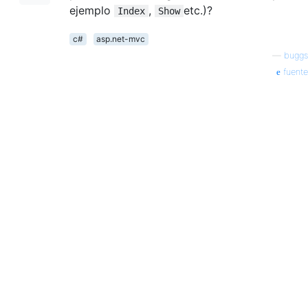
ejemplo
,
etc.)?
Index
Show
c#
asp.net-mvc
—
buggs
fuente