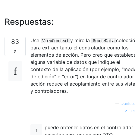
Respuestas:
Use
y mire la
colecci
83
ViewContext
RouteData
para extraer tanto el controlador como los
elementos de acción. Pero creo que establec
alguna variable de datos que indique el
contexto de la aplicación (por ejemplo, "mod
de edición" o "error") en lugar de controlador
acción reduce el acoplamiento entre sus vist
y controladores.
—
tvanfos
fue
puede obtener datos en el controlador
pasarlos para verlos con DTO.