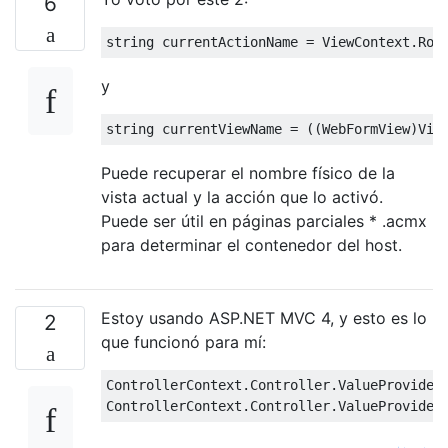
6
string
 currentActionName 
=
ViewContext
.
Rou
y
string
 currentViewName 
=
((
WebFormView
)
Vie
Puede recuperar el nombre físico de la
vista actual y la acción que lo activó.
Puede ser útil en páginas parciales * .acmx
para determinar el contenedor del host.
Estoy usando ASP.NET MVC 4, y esto es lo
2
que funcionó para mí:
ControllerContext
.
Controller
.
ValueProvider
ControllerContext
.
Controller
.
ValueProvider