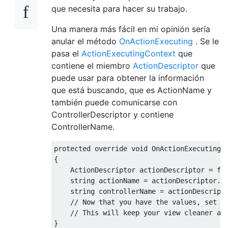
que necesita para hacer su trabajo.
Una manera más fácil en mi opinión sería
anular el método
OnActionExecuting
. Se le
pasa el
ActionExecutingContext
que
contiene el miembro
ActionDescriptor
que
puede usar para obtener la información
que está buscando, que es ActionName y
también puede comunicarse con
ControllerDescriptor y contiene
ControllerName.
protected
override
void
OnActionExecuting
(
{
ActionDescriptor
 actionDescriptor 
=
 fi
string
 actionName 
=
 actionDescriptor
.
A
string
 controllerName 
=
 actionDescript
// Now that you have the values, set t
// This will keep your view cleaner an
}