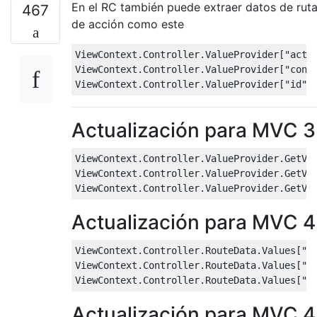
En el RC también puede extraer datos de ru
467
de acción como este
ViewContext
.
Controller
.
ValueProvider
[
"acti
ViewContext
.
Controller
.
ValueProvider
[
"cont
ViewContext
.
Controller
.
ValueProvider
[
"id"
]
Actualización para MVC 3
ViewContext
.
Controller
.
ValueProvider
.
GetVa
ViewContext
.
Controller
.
ValueProvider
.
GetVa
ViewContext
.
Controller
.
ValueProvider
.
GetVa
Actualización para MVC 4
ViewContext
.
Controller
.
RouteData
.
Values
[
"a
ViewContext
.
Controller
.
RouteData
.
Values
[
"c
ViewContext
.
Controller
.
RouteData
.
Values
[
"i
Actualización para MVC 4