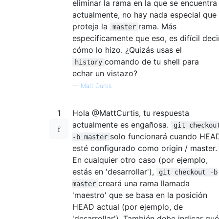
eliminar la rama en la que se encuentra
actualmente, no hay nada especial que
proteja la
rama. Más
master
específicamente que eso, es difícil deci
cómo lo hizo. ¿Quizás usas el
comando de tu shell para
history
echar un vistazo?
—
Matt Curtis
1
Hola @MattCurtis, tu respuesta
actualmente es engañosa.
git checkou
solo funcionará cuando HEA
-b master
esté configurado como origin / master.
En cualquier otro caso (por ejemplo,
estás en 'desarrollar'),
git checkout -b
creará una rama llamada
master
'maestro' que se basa en la posición
HEAD actual (por ejemplo, de
'desarrollar'). También debe indicar qué