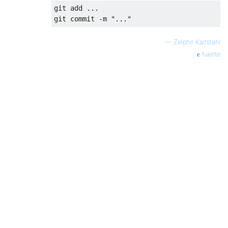
git add ...

—
Zelphir Kaltstahl
fuente