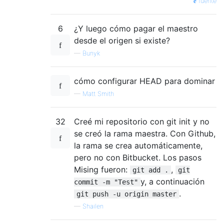
fuente
6
¿Y luego cómo pagar el maestro
desde el origen si existe?
—
Bunyk
cómo configurar HEAD para dominar
—
Matt Smith
32
Creé mi repositorio con git init y no
se creó la rama maestra. Con Github,
la rama se crea automáticamente,
pero no con Bitbucket. Los pasos
Mising fueron:
,
git add .
git
y, a continuación
commit -m "Test"
.
git push -u origin master
—
Shailen