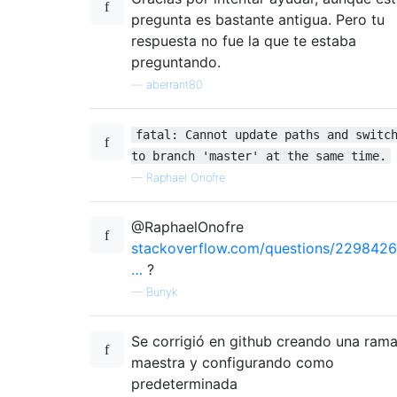
pregunta es bastante antigua. Pero tu
respuesta no fue la que te estaba
preguntando.
—
aberrant80
fatal: Cannot update paths and switc
to branch 'master' at the same time.
—
Raphael Onofre
@RaphaelOnofre
stackoverflow.com/questions/2298426
…
?
—
Bunyk
Se corrigió en github creando una ram
maestra y configurando como
predeterminada