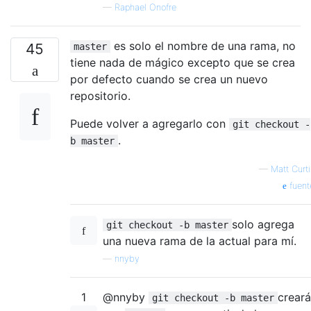
—
Raphael Onofre
es solo el nombre de una rama, no
45
master
tiene nada de mágico excepto que se crea
por defecto cuando se crea un nuevo
repositorio.
Puede volver a agregarlo con
git checkout -
.
b master
—
Matt Curti
fuent
solo agrega
git checkout -b master
una nueva rama de la actual para mí.
—
nnyby
1
@nnyby
creará
git checkout -b master