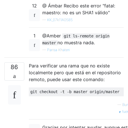
12
@ Ámbar Recibo este error "fatal:
maestro: no es un SHA1 válido"
—
KK_07k11A0585
1
@Amber
git ls-remote origin
no muestra nada.
master
—
Parisa Khateri
Para verificar una rama que no existe
86
localmente pero que está en el repositorio
remoto, puede usar este comando:
—
Bu
fue
Gracias por intentar ayudar, aunque es