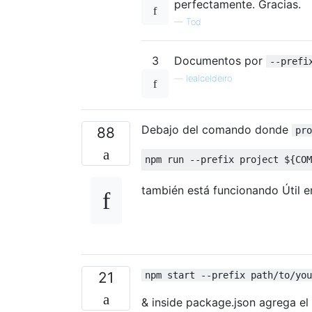
perfectamente. Gracias.
—
Tod
3
Documentos por
--prefi
—
lealceldeiro
Debajo del comando donde
88
pro
npm run 
--
prefix project $
{
COM
también está funcionando Útil e
21
npm start --prefix path/to/you
& inside package.json agrega el 