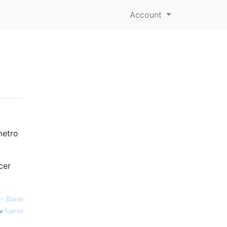
Account
metro
cer
—
Blaise
fuente