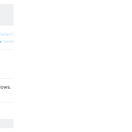
Rafael17
fuente
dows.