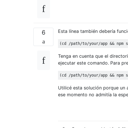
Esta línea también debería funci
6
(
cd 
/
path
/
to
/
your
/
app 
&&
 npm s
Tenga en cuenta que el directori
ejecutar este comando. Para pres
(
cd 
/
path
/
to
/
your
/
app 
&&
 npm s
Utilicé esta solución porque un
ese momento no admitía la espe