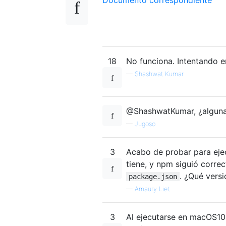
18
No funciona. Intentando en
—
Shashwat Kumar
@ShashwatKumar, ¿alguna
—
Jugoso
3
Acabo de probar para eje
tiene, y npm siguió corr
. ¿Qué vers
package.json
—
Amaury Liet
3
Al ejecutarse en macOS10.