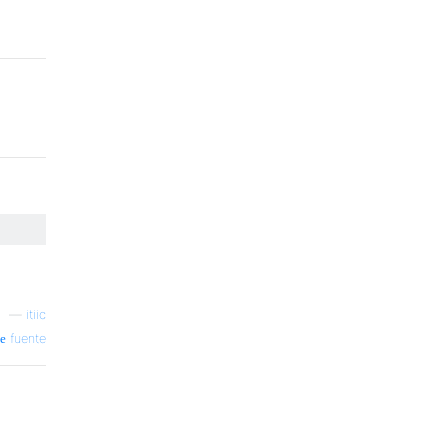
—
itiic
fuente