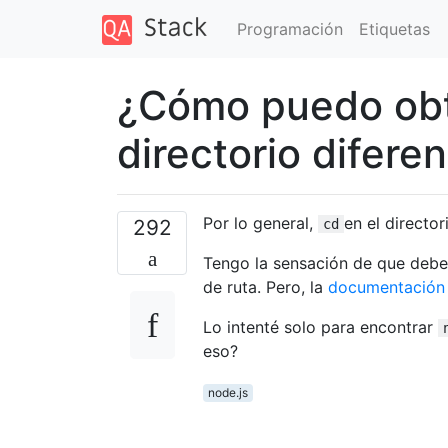
Programación
Etiquetas
¿Cómo puedo obt
directorio difere
Por lo general,
en el directo
292
cd
Tengo la sensación de que debe
de ruta. Pero, la
documentación 
Lo intenté solo para encontrar
eso?
node.js