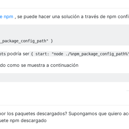
de npm
, se puede hacer una solución a través de npm conf
_package_config_path"
}
podría ser
pts
{ start: "node ./%npm_package_config_path%
ndo como se muestra a continuación
 por los paquetes descargados? Supongamos que quiero a
aquete npm descargado