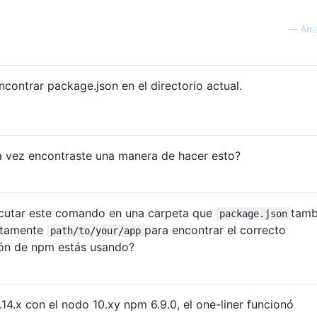
—
Ama
contrar package.json en el directorio actual.
 vez encontraste una manera de hacer esto?
cutar este comando en una carpeta que
tamb
package.json
ectamente
para encontrar el correcto
path/to/your/app
ión de npm estás usando?
14.x con el nodo 10.xy npm 6.9.0, el one-liner funcionó