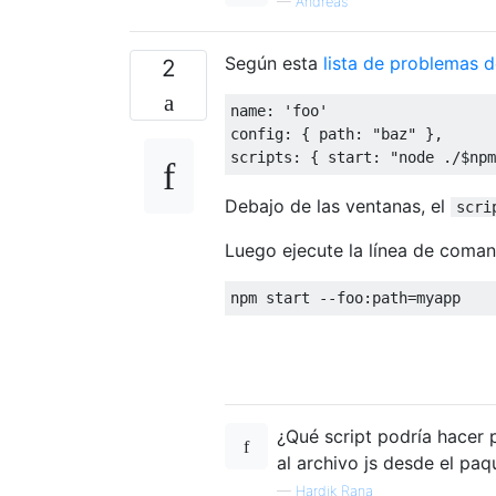
—
Andreas
Según esta
lista de problemas 
2
name
:
'foo'
config
:
{
 path
:
"baz"
},
scripts
:
{
 start
:
"node ./$npm
Debajo de las ventanas, el
scri
Luego ejecute la línea de coma
npm start 
--
foo
:
path
=
myapp
¿Qué script podría hacer
al archivo js desde el p
—
Hardik Rana