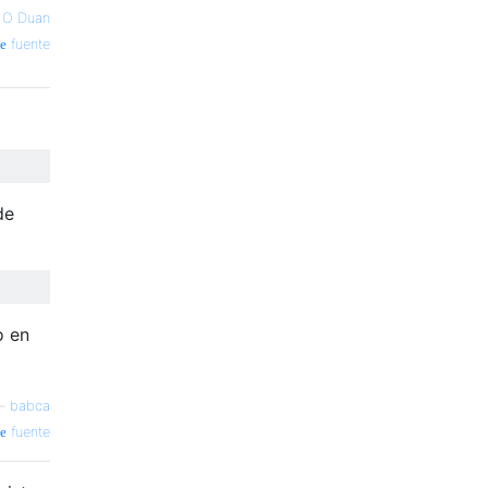
—
O Duan
fuente
de
o en
—
babca
fuente