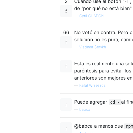
2
Cuando use el botón "-1",
de "por qué no está bien" .
—
Cyril CHAPON
66
No voté en contra. Pero c
solución no es pura, cambi
—
Vladimir Serykh
Esta es realmente una sol
paréntesis para evitar lo
anteriores son mejores e
—
Rafał Wrzeszcz
Puede agregar
al fi
cd -
—
babca
@babca a menos que
npm