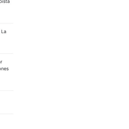
pista
 La
ar
ones