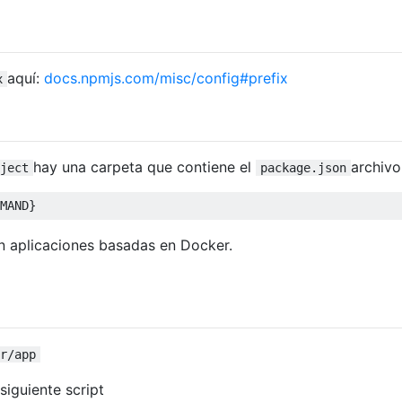
aquí:
docs.npmjs.com/misc/config#prefix
x
hay una carpeta que contiene el
archivo
ject
package.json
MAND
}
n aplicaciones basadas en Docker.
r/app
siguiente script