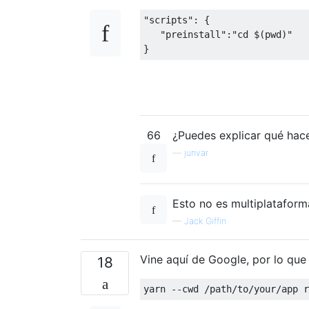
"scripts"
:
{
"preinstall"
:
"cd $(pwd)"
}
66
¿Puedes explicar qué hace 
—
junvar
Esto no es multiplatafor
—
Jack Giffin
Vine aquí de Google, por lo que
18
yarn 
--
cwd 
/
path
/
to
/
your
/
app r