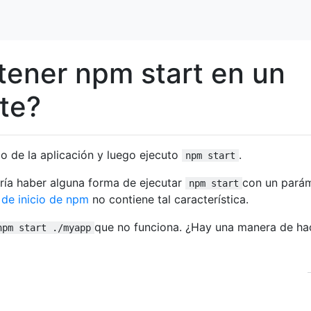
ener npm start en un
nte?
rio de la aplicación y luego ejecuto
.
npm start
ría haber alguna forma de ejecutar
con un pará
npm start
de inicio de npm
no contiene tal característica.
que no funciona. ¿Hay una manera de ha
npm start ./myapp