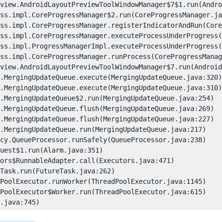
view.AndroidLayoutPreviewToolWindowManager$7$1.run(Andro
ss.impl.CoreProgressManager$2.run(CoreProgressManager.ja
ss.impl.CoreProgressManager.registerIndicatorAndRun(Core
ss.impl.CoreProgressManager.executeProcessUnderProgress(
ss.impl.ProgressManagerImpl.executeProcessUnderProgress(
ss.impl.CoreProgressManager.runProcess(CoreProgressManag
view.AndroidLayoutPreviewToolWindowManager$7.run(Android
.MergingUpdateQueue.execute(MergingUpdateQueue.java:320)

.MergingUpdateQueue.execute(MergingUpdateQueue.java:310)

.MergingUpdateQueue$2.run(MergingUpdateQueue.java:254)

.MergingUpdateQueue.flush(MergingUpdateQueue.java:269)

.MergingUpdateQueue.flush(MergingUpdateQueue.java:227)

.MergingUpdateQueue.run(MergingUpdateQueue.java:217)

cy.QueueProcessor.runSafely(QueueProcessor.java:238)

uest$1.run(Alarm.java:351)

ors$RunnableAdapter.call(Executors.java:471)

Task.run(FutureTask.java:262)

PoolExecutor.runWorker(ThreadPoolExecutor.java:1145)

PoolExecutor$Worker.run(ThreadPoolExecutor.java:615)

.java:745)