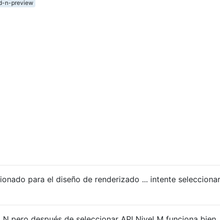
d-n-preview
ionado para el diseño de renderizado ... intente selecciona
 N pero después de seleccionar API Nivel M funciona bien.