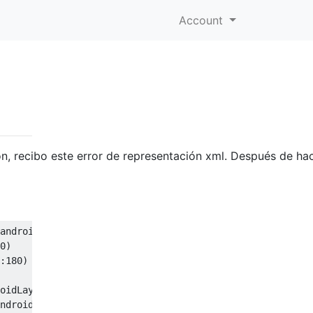
Account
n, recibo este error de representación xml. Después de hac
android/layoutlib/bridge/Bridge : Unsupported major.mino
0)

:180)

oidLayoutPreviewToolWindowManager.java:649)

ndroidLayoutPreviewToolWindowManager.java:80)
