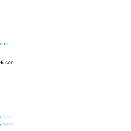
anov
DE
con
ik Butani
fuente