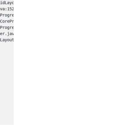
idLayoutPreviewToolWindowManager.java:594)

va:152)

ProgressManager.java:452)

CoreProgressManager.java:402)

ProgressManagerImpl.java:54)

er.java:137)

LayoutPreviewToolWindowManager.java:589)
