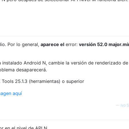
io. Por lo general,
aparece el
error:
versión 52.0 major.mi
a instalado Android N, cambie la versión de renderizado de
roblema desaparecerá.
Tools 25.1.3 (herramientas) o superior
—
Ivo 
or en el nivel de API N