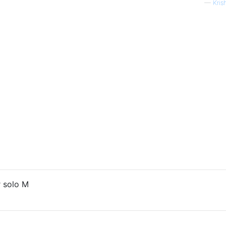
—
Kri
r solo M