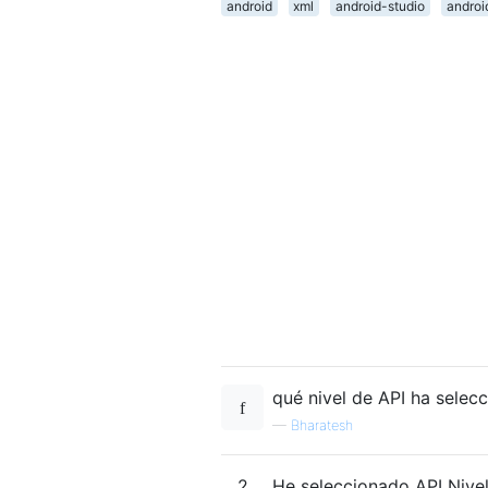
android
xml
android-studio
androi
qué nivel de API ha selecc
—
Bharatesh
2
He seleccionado API Nivel