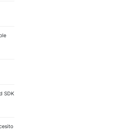
ble
id SDK
cesito