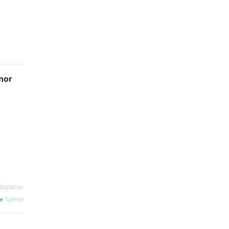
nor
Stoyanov
fuente