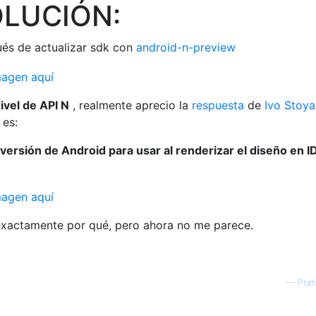
LUCIÓN:
és de actualizar sdk con
android-n-preview
ivel de API N
, realmente aprecio la
respuesta
de
Ivo Stoy
 es:
versión de Android para usar al renderizar el diseño en I
 exactamente por qué, pero ahora no me parece.
—
Prat