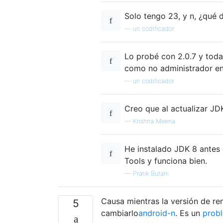
Solo tengo 23, y n, ¿qué 
—
un codificador
Lo probé con 2.0.7 y todav
como no administrador e
—
un codificador
Creo que al actualizar JD
—
Krishna Meena
He instalado JDK 8 antes
Tools y funciona bien.
—
Pratik Butani
Causa mientras la versión de r
5
cambiarlo
android-n
. Es un
probl