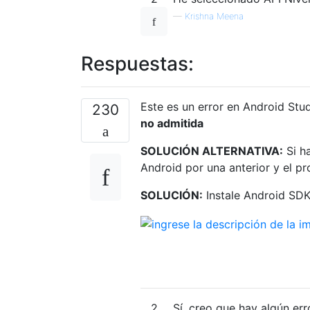
—
Krishna Meena
Respuestas:
Este es un error en Android Stud
230
no admitida
SOLUCIÓN ALTERNATIVA:
Si h
Android por una anterior y el p
SOLUCIÓN:
Instale Android SDK 
2
Sí, creo que hay algún err