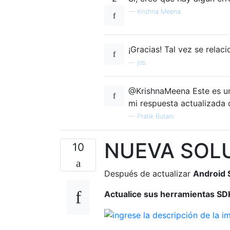
—
Krishna Meena
¡Gracias! Tal vez se rela
—
jos
@KrishnaMeena Este es u
mi respuesta actualizada 
—
Pratik Butani
NUEVA SOL
10
Después de actualizar
Android 
Actualice sus herramientas SD