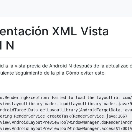
sentación XML Vista
d N
d a la vista previa de Android N después de la actualizació
iguiente seguimiento de la pila Cómo evitar esto
w.RenderingException: Failed to load the LayoutLib: com/
view.LayoutLibraryLoader.load(LayoutLibraryLoader.java:9
ndroidTargetData.getLayoutLibrary(AndroidTargetData.java
ering.RenderService.createTask(RenderService.java:166)

view.AndroidLayoutPreviewToolWindowManager.doRender(Andr
view.AndroidLayoutPreviewToolWindowManager.access$1700(A