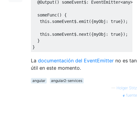
@Output
()
 someEvent$
:
EventEmitter
<
any
>
  someFunc
()
{
this
.
someEvent$
.
emit
({
myObj
:
true
});
this
.
someEvent$
.
next
({
myObj
:
true
});
}
}
La
documentación del EventEmitter
no es tan
útil en este momento.
angular
angular2-services
—
Holger Stitz
fuente