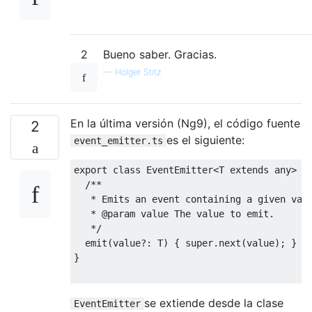
2
Bueno saber. Gracias.
—
Holger Stitz
En la última versión (Ng9), el código fuente
2
es el siguiente:
event_emitter.ts
export class EventEmitter<T extends any> ex
  /**

   * Emits an event containing a given valu
   * @param value The value to emit.

   */

  emit(value?: T) { super.next(value); }

}

se extiende desde la clase
EventEmitter