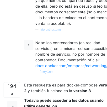
ya que hemos compartido redes y dep
de ella, pero no está en desuso si leo l
documentos correctamente (solo menc
--la bandera de enlace en el contenedo
ventana acoplable).
—
rideronthestorm
Nota: los contenedores (en realidad
servicios) en la misma red son accesibl
nombre de servicio, no por nombre de
contenedor. Documentación oficial:
docs.docker.com/compose/networking/
—
GarryOne
Esta respuesta es para docker-compose
vers
194
2
y también funciona en la
versión 3
Todavía puede acceder a los datos cuando
utiliza depede_on.