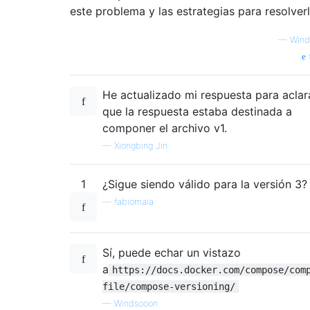
este problema y las estrategias para resolverl
—
Wind
He actualizado mi respuesta para aclar
que la respuesta estaba destinada a
componer el archivo v1.
—
Xiongbing Jin
1
¿Sigue siendo válido para la versión 3?
—
fabiomaia
Sí, puede echar un vistazo
a
https://docs.docker.com/compose/com
file/compose-versioning/
—
Windsooon