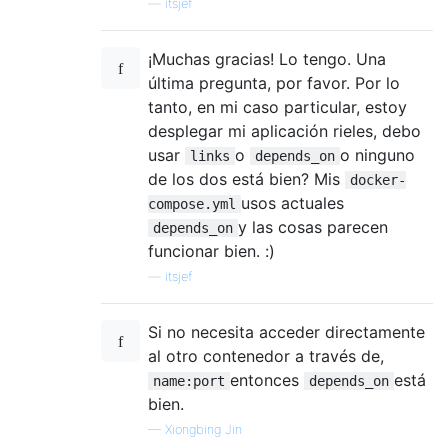
—
itsjef
¡Muchas gracias! Lo tengo. Una
última pregunta, por favor. Por lo
tanto, en mi caso particular, estoy
desplegar mi aplicación rieles, debo
usar
o
o ninguno
links
depends_on
de los dos está bien? Mis
docker-
usos actuales
compose.yml
y las cosas parecen
depends_on
funcionar bien. :)
—
itsjef
Si no necesita acceder directamente
al otro contenedor a través de,
entonces
está
name:port
depends_on
bien.
—
Xiongbing Jin