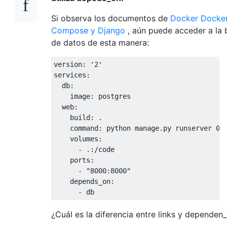
Si observa los documentos de
Docker Docke
Compose y Django
, aún puede acceder a la 
de datos de esta manera:
version: '2'

services:

  db:

    image: postgres

  web:

    build: .

    command: python manage.py runserver 0.0
    volumes:

      - .:/code

    ports:

      - "8000:8000"

    depends_on:

¿Cuál es la diferencia entre links y dependen