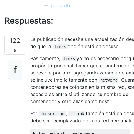
—
Una estrella
Respuestas:
La publicación necesita una actualización de
122
de que la
opción está en desuso.
links
Básicamente,
ya no es necesario porqu
links
propósito principal, hacer que el contenedor 
accesible por otro agregando variable de ent
se incluye implícitamente con
. Cuan
network
contenedores se colocan en la misma red, so
accesibles entre sí utilizando su nombre de
contenedor y otro alias como host.
For
,
también está en des
docker run
--link
debe ser reemplazado por una red personaliz
docker network create mynet
