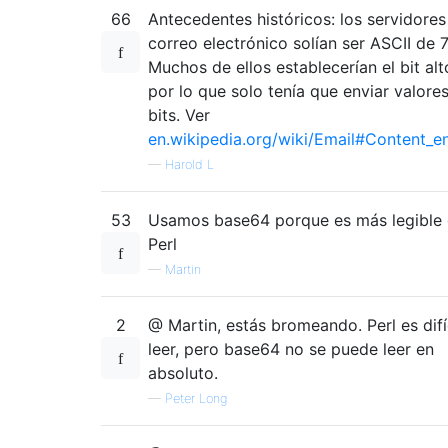
66
Antecedentes históricos: los servidores
correo electrónico solían ser ASCII de 7
Muchos de ellos establecerían el bit alt
por lo que solo tenía que enviar valore
bits. Ver
en.wikipedia.org/wiki/Email#Content_e
—
Harold L
53
Usamos base64 porque es más legible
Perl
—
Martin
2
@ Martin, estás bromeando. Perl es difí
leer, pero base64 no se puede leer en
absoluto.
—
Peter Long