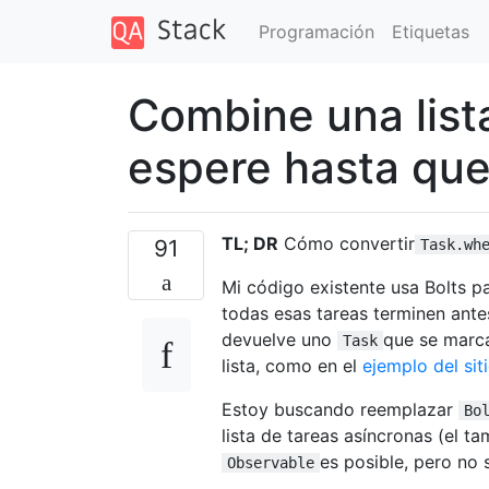
Programación
Etiquetas
Combine una list
espere hasta qu
TL; DR
Cómo convertir
91
Task.wh
Mi código existente usa Bolts pa
todas esas tareas terminen ante
devuelve uno
que se marc
Task
lista, como en el
ejemplo del sit
Estoy buscando reemplazar
Bo
lista de tareas asíncronas (el 
es posible, pero no
Observable