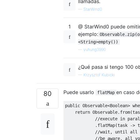
llamadas.
—
StarWind0
1
@ StarWind0 puede omitir
ejemplo:
Observable.zip(o
<String>empty())
—
vuhung3990
¿Qué pasa si tengo 100 o
—
Krzysztof Kubicki
Puede usarlo
en caso d
80
flatMap
public
 Observable<Boolean> 
whe
return
 Observable.from(tas
//execute in paral
            .flatMap(task -> t
//wait, until all 
//be aware, all yo