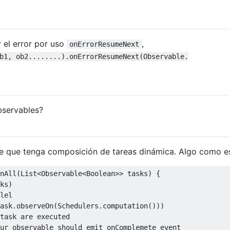
 el error por uso
,
onErrorResumeNext
b1, ob2........).onErrorResumeNext(Observable.
bservables?
e que tenga composición de tareas dinámica. Algo como e
nAll
(List<Observable<Boolean>> tasks)
{

ks)

lel
ask.observeOn(Schedulers.computation()))

task are executed
ur observable should emit onComplemete event