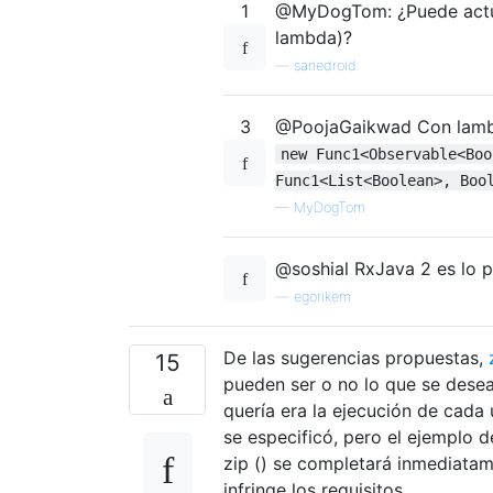
1
@MyDogTom: ¿Puede actuali
lambda)?
—
sanedroid
3
@PoojaGaikwad Con lambd
new Func1<Observable<Boo
Func1<List<Boolean>, Boo
—
MyDogTom
@soshial RxJava 2 es lo 
—
egorikem
De las sugerencias propuestas,
15
pueden ser o no lo que se desea,
quería era la ejecución de cada
se especificó, pero el ejemplo d
zip () se completará inmediata
infringe los requisitos.