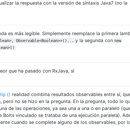
zar la respuesta con la versión de sintaxis Java7 (no la
a es más legible. Simplemente reemplace la primera lam
y la segunda con
lean>, Observable<Boolean>>()...
new
lean>()
peor que ha pasado con RxJava, sí
zip ()
realidad combina resultados observables entre sí, qu
 pero no se hizo en la pregunta. En la pregunta, todo lo q
 una de las operaciones, ya sea una a una o en paralelo (qu
e Bolts vinculado se trataba de una ejecución paralela). A
mente cuando se complete alguno de los observables, por l