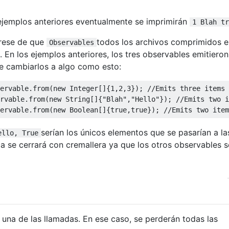
ejemplos anteriores eventualmente se imprimirán
1 Blah tr
rese de que
todos los archivos comprimidos 
Observables
 En los ejemplos anteriores, los tres observables emitieron
e cambiarlos a algo como esto:
ervable.from(
new
 Integer[]{
1
,
2
,
3
}); 
//Emits three items
rvable.from(
new
 String[]{
"Blah"
,
"Hello"
}); 
//Emits two i
ervable.from(
new
 Boolean[]{
true
,
true
}); 
//Emits two item
serían los únicos elementos que se pasarían a la
ello, True
a se cerrará con cremallera ya que los otros observables 
a una de las llamadas. En ese caso, se perderán todas las