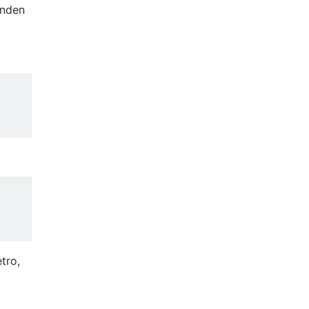
onden
tro,