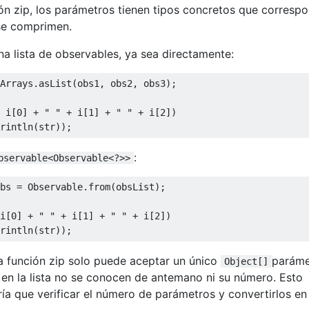
ón zip, los parámetros tienen tipos concretos que corresp
 se comprimen.
a lista de observables, ya sea directamente:
Arrays.asList(obs1, obs2, obs3);

 i[
0
] + 
" "
 + i[
1
] + 
" "
 + i[
2
])

:
bservable<Observable<?>>
bs = Observable.from(obsList);

i[
0
] + 
" "
 + i[
1
] + 
" "
 + i[
2
])

a función zip solo puede aceptar un único
paráme
Object[]
 en la lista no se conocen de antemano ni su número. Esto
dría que verificar el número de parámetros y convertirlos en