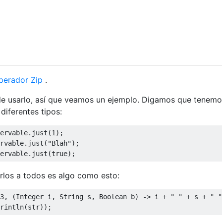
perador Zip
.
de usarlo, así que veamos un ejemplo. Digamos que tenemo
diferentes tipos:
ervable.just(
1
);

rvable.just(
"Blah"
);

ervable.just(
true
rlos a todos es algo como esto:
3, (Integer i, String s, Boolean b) -> i + 
" "
 + s + 
" "