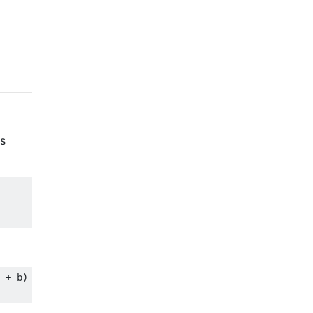
s
 + b)
