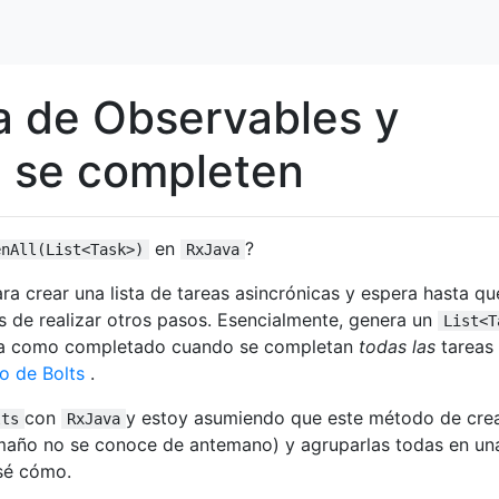
a de Observables y
e se completen
en
?
enAll(List<Task>)
RxJava
ra crear una lista de tareas asincrónicas y espera hasta qu
s de realizar otros pasos. Esencialmente, genera un
List<T
a como completado cuando se completan
todas las
tareas 
io de Bolts
.
con
y estoy asumiendo que este método de cre
lts
RxJava
tamaño no se conoce de antemano) y agruparlas todas en un
 sé cómo.