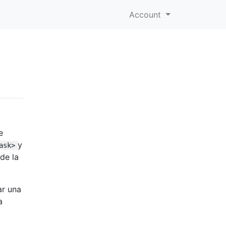
Account
e
y
ask>
de la
ar una
a