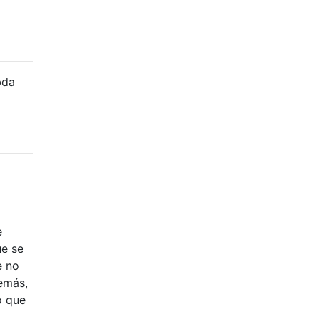
bda
e
ue se
e no
demás,
o que