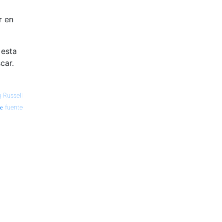
r en
 esta
car.
g Russell
fuente