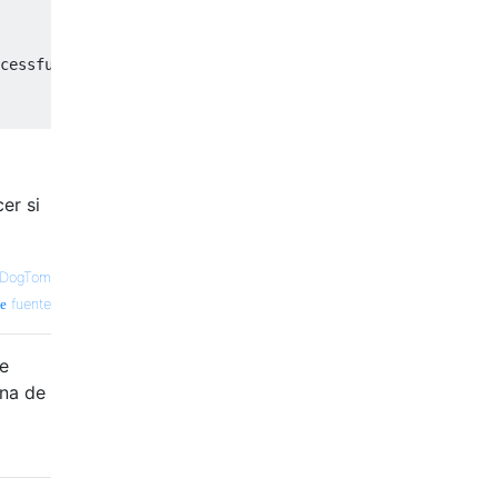
cessful
er si
DogTom
fuente
se
una de