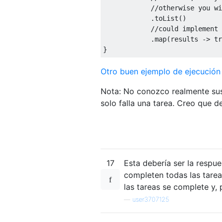
//otherwise you wi
            .toList()

//could implement 
            .map(results -> 
tr
Otro buen ejemplo de ejecución 
Nota: No conozco realmente sus 
solo falla una tarea. Creo que de
17
Esta debería ser la respu
completen todas las tareas
las tareas se complete y, p
—
user3707125