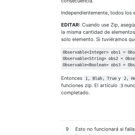
consecuencia.
Independientemente, todos los 
EDITAR:
Cuando use Zip, asegú
la misma cantidad de elementos.
solo elemento. Si tuviéramos qu
Observable<Integer> obs1 = Obs
Observable<String> obs2 = Obse
Observable<Boolean> obs3 = Obs
Entonces
y
1, Blah, True
2, H
funciones zip. El artículo
nunc
3
completado.
9
Esto no funcionará si fall