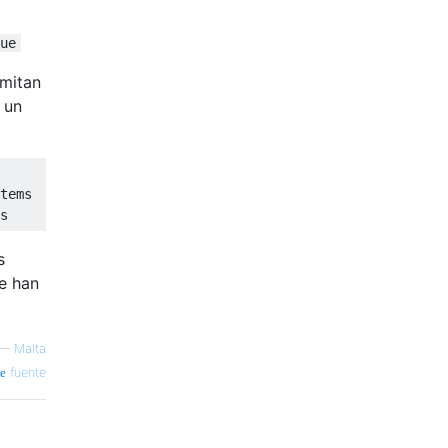
ue
emitan
 un
tems
s
s
se han
—
Malta
fuente