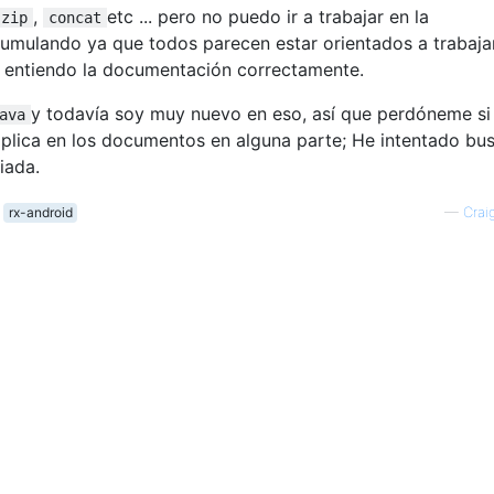
,
etc ... pero no puedo ir a trabajar en la
zip
concat
cumulando ya que todos parecen estar orientados a trabaja
si entiendo la documentación correctamente.
y todavía soy muy nuevo en eso, así que perdóneme si
ava
xplica en los documentos en alguna parte; He intentado bus
iada.
rx-android
—
Crai