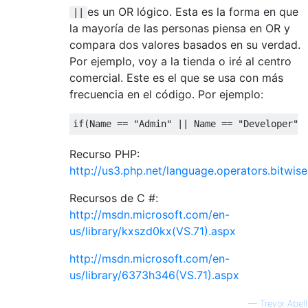
es un OR lógico. Esta es la forma en que
||
la mayoría de las personas piensa en OR y
compara dos valores basados ​​en su verdad.
Por ejemplo, voy a la tienda o iré al centro
comercial. Este es el que se usa con más
frecuencia en el código. Por ejemplo:
if
(
Name
==
"Admin"
||
Name
==
"Developer"
)
Recurso PHP:
http://us3.php.net/language.operators.bitwise
Recursos de C #:
http://msdn.microsoft.com/en-
us/library/kxszd0kx(VS.71).aspx
http://msdn.microsoft.com/en-
us/library/6373h346(VS.71).aspx
—
Trevor Abell