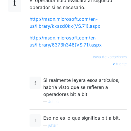
El operador solo evaluará al segundo
operador si es necesario.
http://msdn.microsoft.com/en-
us/library/kxszd0kx(VS.71).aspx
http://msdn.microsoft.com/en-
us/library/6373h346(VS.71).aspx
—
casa de vacaciones
fuente
Si realmente leyera esos artículos,
habría visto que se refieren a
operadores bit a bit
—
Johnc
Eso no es lo que significa bit a bit.
—
juharr