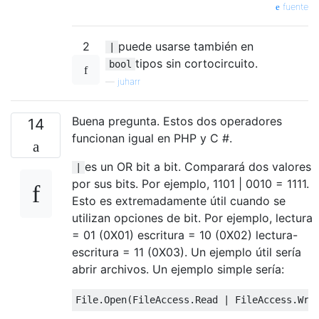
fuente
2
puede usarse también en
|
tipos sin cortocircuito.
bool
—
juharr
Buena pregunta. Estos dos operadores
14
funcionan igual en PHP y C #.
es un OR bit a bit. Comparará dos valores
|
por sus bits. Por ejemplo, 1101 | 0010 = 1111.
Esto es extremadamente útil cuando se
utilizan opciones de bit. Por ejemplo, lectura
= 01 (0X01) escritura = 10 (0X02) lectura-
escritura = 11 (0X03). Un ejemplo útil sería
abrir archivos. Un ejemplo simple sería:
File
.
Open
(
FileAccess
.
Read
|
FileAccess
.
Wri