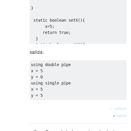
}
static
boolean
 setX
(){
      x
=
5
;
return
true
;
}
static
boolean
 setY
(){
      y
=
5
;
salida:
return
true
;
}
using
double
 pipe

}
x 
=
5
y 
=
0
using
 single pipe

x 
=
5
y 
=
5
—
vishesh
fuente