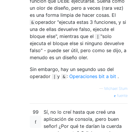
función que DEBE ejecutarse. Suena como
un olor de diseño, pero a veces (rara vez)
es una forma limpia de hacer cosas. El
operador "ejecuta estas 3 funciones, y si
&
una de ellas devuelve falso, ejecute el
bloque else", mientras que el
"solo
|
ejecuta el bloque else si ninguno devuelve
falso" - puede ser útil, pero como se dijo, a
menudo es un diseño oler.
Sin embargo, hay un segundo uso del
operador
y
:
Operaciones bit a bit
.
|
&
—
Michael Stum
fuente
99
Sí, no lo creí hasta que creé una
aplicación de consola, ¡pero buen
señor! ¿Por qué te darían la cuerda