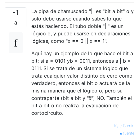
La pipa de chamuscado "|" es "bit a bit" o y
-1
solo debe usarse cuando sabes lo que
estás haciendo. El tubo doble "||" es un
lógico o, y puede usarse en declaraciones
lógicas, como "x == 0 || x == 1".
Aquí hay un ejemplo de lo que hace el bit a
bit: si a = 0101 yb = 0011, entonces a | b =
0111. Si se trata de un sistema lógico que
trata cualquier valor distinto de cero como
verdadero, entonces el bit o actuará de la
misma manera que el lógico o, pero su
contraparte (bit a bit y "&") NO. También el
bit a bit o no realiza la evaluación de
cortocircuito.
—
Kyle Cronin
fuente