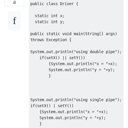
public
class
Driver
{
static
int
 x
;
static
int
 y
;
public
static
void
 main
(
String
[]
 args
)
throws
Exception
{
System
.
out
.
println
(
"using double pipe"
);
if
(
setX
()
||
 setY
())
{
System
.
out
.
println
(
"x = "
+
x
);
System
.
out
.
println
(
"y = "
+
y
);
}
System
.
out
.
println
(
"using single pipe"
);
if
(
setX
()
|
 setY
())
{
System
.
out
.
println
(
"x = "
+
x
);
System
.
out
.
println
(
"y = "
+
y
);
}