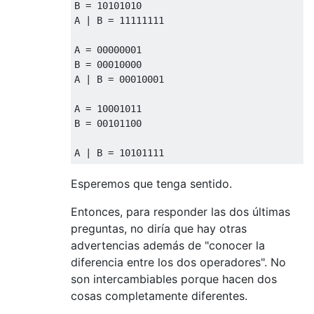
B 
=
10101010
A 
|
 B 
=
11111111
A 
=
00000001
B 
=
00010000
A 
|
 B 
=
00010001
A 
=
10001011
B 
=
00101100
A 
|
 B 
=
10101111
Esperemos que tenga sentido.
Entonces, para responder las dos últimas
preguntas, no diría que hay otras
advertencias además de "conocer la
diferencia entre los dos operadores". No
son intercambiables porque hacen dos
cosas completamente diferentes.