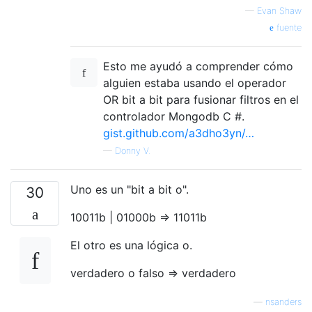
—
Evan Shaw
fuente
Esto me ayudó a comprender cómo
alguien estaba usando el operador
OR bit a bit para fusionar filtros en el
controlador Mongodb C #.
gist.github.com/a3dho3yn/…
—
Donny V.
Uno es un "bit a bit o".
30
10011b | 01000b => 11011b
El otro es una lógica o.
verdadero o falso => ​​verdadero
—
nsanders