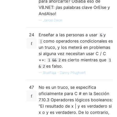
para ahorcarte? Odiaba eso de
VB.NET: ¡las palabras clave OrElse y
AndAlso!
—
Jarrod Dixon
24
Enseñar a las personas a usar
y
&
como operadores condicionales es
|
un truco, y los meterá en problemas
si alguna vez necesitan usar C / C
++:
es cierto mientras que
1 && 2
1
es falso.
& 2
—
BlueRaja - Danny Pflughoeft
47
No es un truco, se especifica
oficialmente para C # en la Sección
7.10.3 Operadores lógicos booleanos:
"El resultado de x | y es verdadero si
x o y es verdadero. De lo contrario,