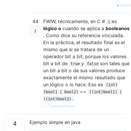
fuente
44
FWIW, técnicamente, en C #
es
|
lógico o
cuando se aplica a
booleanos
. Como dice su referencia vinculada.
En la práctica, el resultado final es el
mismo que si se tratara de un
operador bit a bit, porque los valores
bit a bit de
y
son tales que
true
false
un bit a bit o de sus valores produce
exactamente el mismo resultado que
un lógico o lo hace. Eso es
(int)
==
(bool1 | bool2)
((int)bool1) |
.
((int)bool2)
—
ToolmakerSteve
Ejemplo simple en java
4