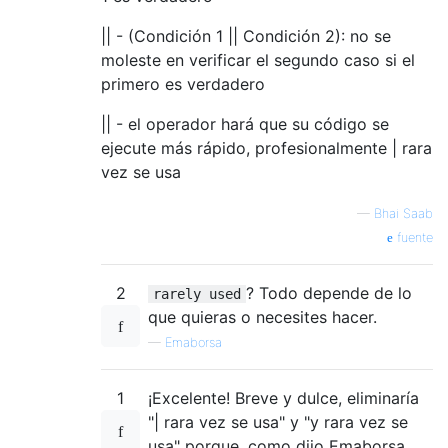
|| - (Condición 1 || Condición 2): no se
moleste en verificar el segundo caso si el
primero es verdadero
|| - el operador hará que su código se
ejecute más rápido, profesionalmente | rara
vez se usa
—
Bhai Saab
fuente
2
? Todo depende de lo
rarely used
que quieras o necesites hacer.
—
Emaborsa
1
¡Excelente! Breve y dulce, eliminaría
"| rara vez se usa" y "y rara vez se
usa" porque, como dijo Emaborsa,