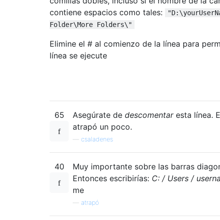
comillas dobles, incluso si el nombre de la ca
contiene espacios como tales:
"D:\yourUserN
Folder\More Folders\"
Elimine el # al comienzo de la línea para permi
línea se ejecute
65
Asegúrate de
descomentar
esta línea. 
atrapó un poco.
—
csaladenes
40
Muy importante sobre las barras diagon
Entonces escribirías:
C: / Users / usern
me
—
atrapó