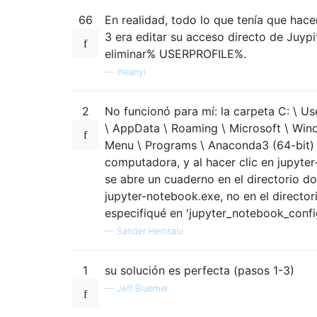
66
En realidad, todo lo que tenía que hace
3 era editar su acceso directo de Juypi
eliminar% USERPROFILE%.
—
iheanyi
2
No funcionó para mí: la carpeta C: \ U
\ AppData \ Roaming \ Microsoft \ Win
Menu \ Programs \ Anaconda3 (64-bit) 
computadora, y al hacer clic en jupyte
se abre un cuaderno en el directorio d
jupyter-notebook.exe, no en el director
especifiqué en 'jupyter_notebook_confi
—
Sander Heinsalu
1
su solución es perfecta (pasos 1-3)
—
Jeff Bluemel