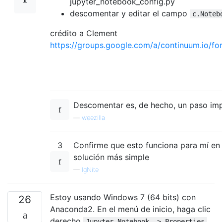
jupyter_notebook_config.py
descomentar y editar el campo
c.Noteb
crédito a Clement
https://groups.google.com/a/continuum.io/
Descomentar es, de hecho, un paso imp
—
weezilla
3
Confirme que esto funciona para mí en
solución más simple
—
IgNite
Estoy usando Windows 7 (64 bits) con
26
Anaconda2. En el menú de inicio, haga clic
derecho
.
Jupyter Notebook -> Properties