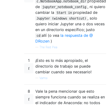
propiedad
c.NotebookApp.notebook_dir
de
, ni quiero
jupyter_notebook_config
cambiar la
propiedad de
Start in
, solo
Jupyter (windows shortcut)
quiero iniciar Jupyter una o dos veces
en un directorio específico; justo
allí (o vea
la respuesta de @
cd
DRozen
)
—
The Red Pea
1
¡Esto es lo más apropiado, el
directorio de trabajo se puede
cambiar cuando sea necesario!
—
Vamsi
8
Vale la pena mencionar que esto
siempre funciona cuando se realiza en
el indicador de Anaconda: no todos