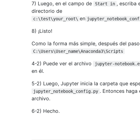
7) Luego, en el campo de
, escriba
Start in
directorio de
en
c:\test\your_root\
jupyter_notebook_conf
8) ¡Listo!
Como la forma más simple, después del paso
C:\Users\User_name\Anaconda3\Scripts
4-2) Puede ver el archivo
jupyter-notebook.e
en él.
5-2) Luego, Jupyter inicia la carpeta que espe
. Entonces haga 
jupyter_notebook_config.py
archivo.
6-2) Hecho.