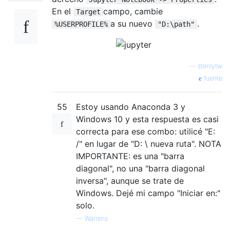
En el
campo, cambie
Target
a su nuevo
.
%USERPROFILE%
"D:\path"
—
stenlytw
fuente
55
Estoy usando Anaconda 3 y
Windows 10 y esta respuesta es casi
correcta para ese combo: utilicé "E:
/" en lugar de "D: \ nueva ruta". NOTA
IMPORTANTE: es una "barra
diagonal", no una "barra diagonal
inversa", aunque se trate de
Windows. Dejé mi campo "Iniciar en:"
solo.
—
Warrens