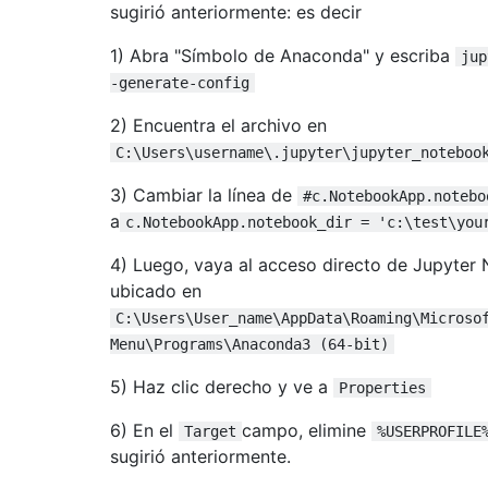
sugirió anteriormente: es decir
1) Abra "Símbolo de Anaconda" y escriba
jup
-generate-config
2) Encuentra el archivo en
C:\Users\username\.jupyter\jupyter_noteboo
3) Cambiar la línea de
#c.NotebookApp.notebo
a
c.NotebookApp.notebook_dir = 'c:\test\you
4) Luego, vaya al acceso directo de Jupyter
ubicado en
C:\Users\User_name\AppData\Roaming\Microso
Menu\Programs\Anaconda3 (64-bit)
5) Haz clic derecho y ve a
Properties
6) En el
campo, elimine
Target
%USERPROFILE
sugirió anteriormente.