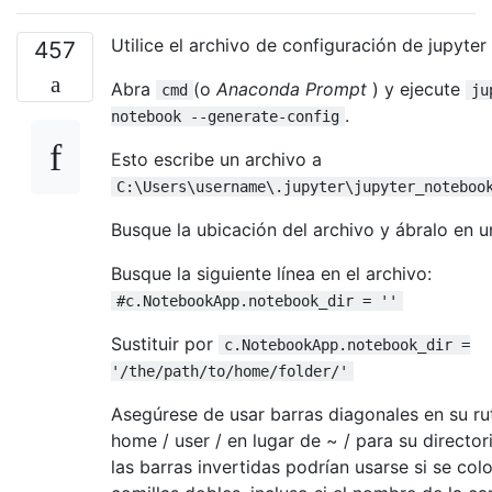
Utilice el archivo de configuración de jupyte
457
Abra
(o
Anaconda Prompt
) y ejecute
cmd
ju
.
notebook --generate-config
Esto escribe un archivo a
C:\Users\username\.jupyter\jupyter_noteboo
Busque la ubicación del archivo y ábralo en u
Busque la siguiente línea en el archivo:
#c.NotebookApp.notebook_dir = ''
Sustituir por
c.NotebookApp.notebook_dir =
'/the/path/to/home/folder/'
Asegúrese de usar barras diagonales en su rut
home / user / en lugar de ~ / para su directori
las barras invertidas podrían usarse si se col