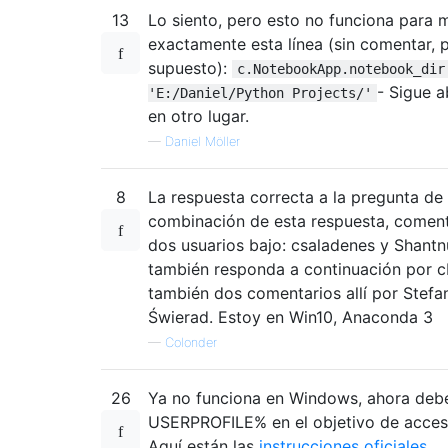
13
Lo siento, pero esto no funciona para 
exactamente esta línea (sin comentar, 
supuesto):
c.NotebookApp.notebook_dir
- Sigue 
'E:/Daniel/Python Projects/'
en otro lugar.
—
Daniel Möller
8
La respuesta correcta a la pregunta de
combinación de esta respuesta, coment
dos usuarios bajo: csaladenes y Shantnu
también responda a continuación por c
también dos comentarios allí por Stefa
Świerad. Estoy en Win10, Anaconda 3
—
Colonder
26
Ya no funciona en Windows, ahora de
USERPROFILE% en el objetivo de acces
Aquí están las
instrucciones oficiales
.