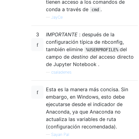
tienen acceso a los comandos de
conda a través de
.
cmd
—
JayCe
3
IMPORTANTE
: después de la
configuración típica de nbconfig,
también elimine
del
%USERPROFILE%
campo de
destino del
acceso directo
de Jupyter Notebook .
—
csaladenes
Esta es la manera más concisa. Sin
embargo, en Windows, esto debe
ejecutarse desde el indicador de
Anaconda, ya que Anaconda no
actualiza las variables de ruta
(configuración recomendada).
—
Sayan Pal