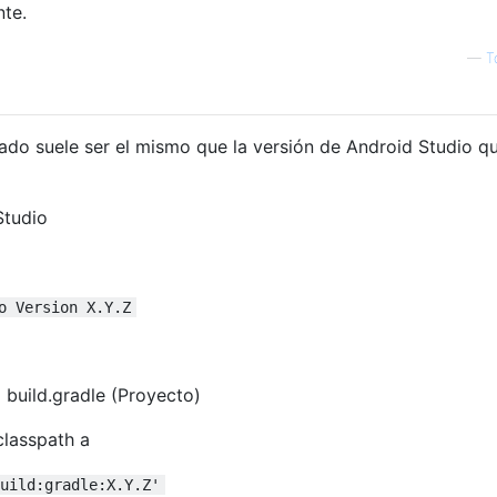
nte.
—
T
ado suele ser el mismo que la versión de Android Studio q
Studio
o Version X.Y.Z
build.gradle (Proyecto)
classpath a
uild:gradle:X.Y.Z'