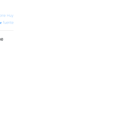
orre Huy
fuente
ue