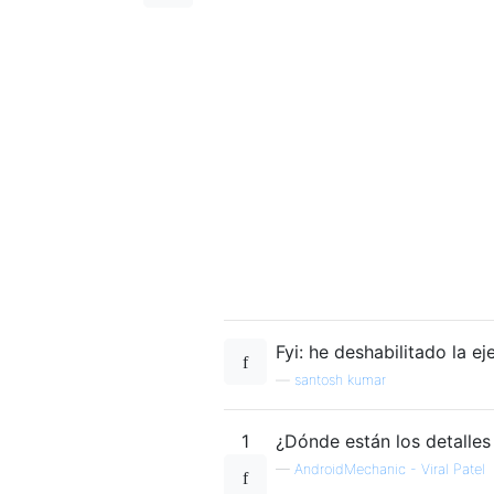
Fyi: he deshabilitado la e
—
santosh kumar
1
¿Dónde están los detalles 
—
AndroidMechanic - Viral Patel