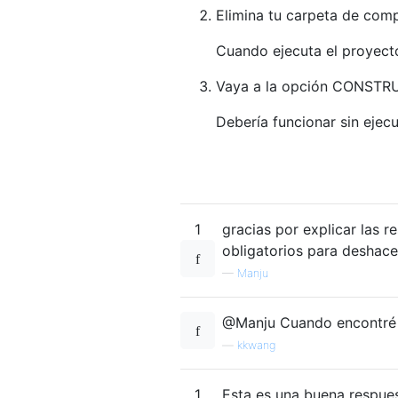
Elimina tu carpeta de comp
Cuando ejecuta el proyect
Vaya a la opción CONSTRUI
Debería funcionar sin ejecu
1
gracias por explicar las r
obligatorios para deshace
—
Manju
@Manju Cuando encontré el
—
kkwang
1
Esta es una buena respues