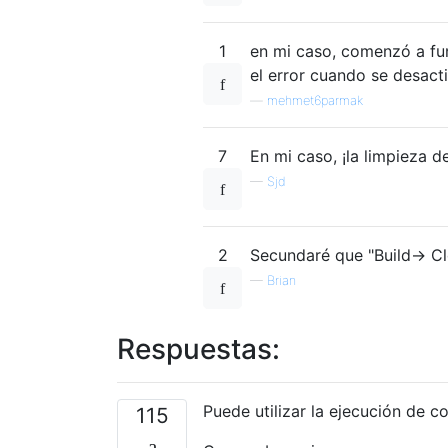
1
en mi caso, comenzó a fun
el error cuando se desacti
—
mehmet6parmak
7
En mi caso, ¡la limpieza d
—
Sjd
2
Secundaré que "Build-> Cl
—
Brian
Respuestas:
Puede utilizar la ejecución de c
115