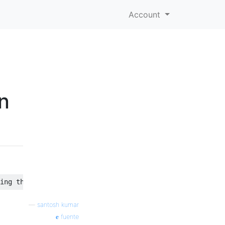
Account
ón
—
santosh kumar
fuente