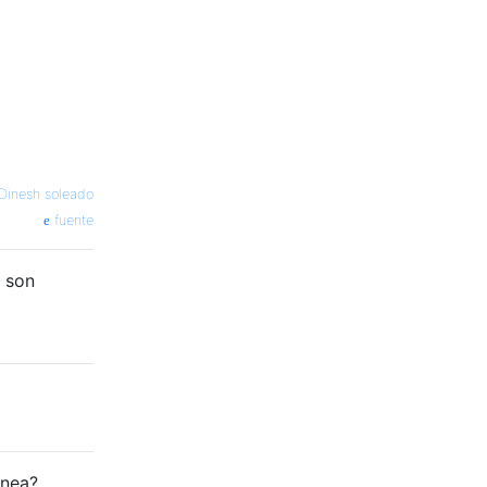
Dinesh soleado
fuente
1 son
ánea?