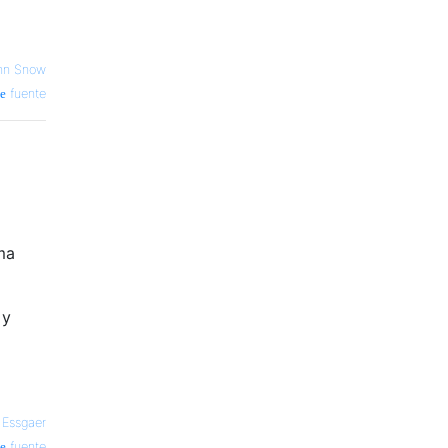
hn Snow
fuente
ma
 y
 Essgaer
fuente