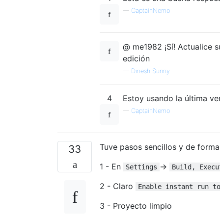
—
CaptainNemo
@ me1982 ¡Sí! Actualice s
edición
—
Dinesh Sunny
4
Estoy usando la última ve
—
CaptainNemo
Tuve pasos sencillos y de forma
33
1 - En
->
Settings
Build, Execu
2 - Claro
Enable instant run t
3 - Proyecto limpio