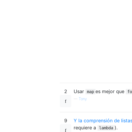
2
Usar
es mejor que
map
fo
—
Tony
9
Y la comprensión de lista
requiere a
).
lambda