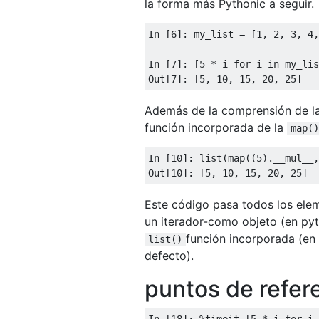
la forma más Pythonic a seguir.
In [
6
]: my_list = [
1
, 
2
, 
3
, 
4
,
In [
7
]: [
5
 * i 
for
 i 
in
 my_lis
Out[
7
]: [
5
, 
10
, 
15
, 
20
, 
25
Además de la comprensión de la 
función incorporada de la
map()
In [
10
]: list(map((
5
).__mul__,
Out[
10
]: [
5
, 
10
, 
15
, 
20
, 
25
Este código pasa todos los ele
un iterador-como objeto (en pyth
función incorporada (en
list()
defecto).
puntos de refer
In [
18
]: %timeit [
5
 * i 
for
 i 