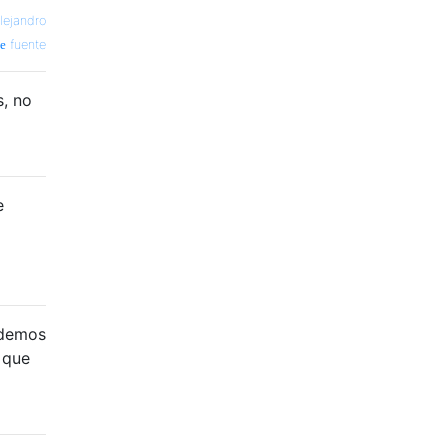
lejandro
fuente
s, no
e
odemos
 que