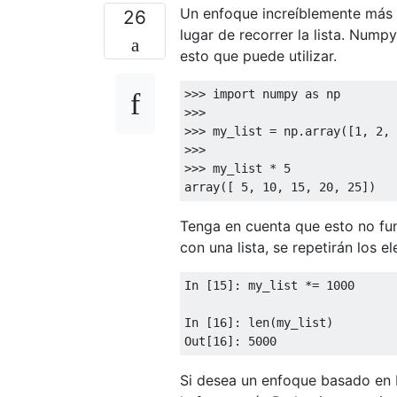
Un enfoque increíblemente más r
26
lugar de recorrer la lista. Num
esto que puede utilizar.
>>> 
import
 numpy 
as
>>> 
>>> 
my_list = np.array([
1
, 
2
, 
>>> 
>>> 
my_list * 
5
array([ 
5
, 
10
, 
15
, 
20
, 
25
Tenga en cuenta que esto no fun
con una lista, se repetirán los
In [
15
]: my_list *= 
1000
In [
16
]: len(my_list)

Out[
16
]: 
5000
Si desea un enfoque basado en 