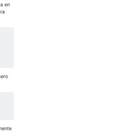
da en
ara
mero
mente