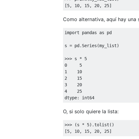
[
5
, 
10
, 
15
, 
20
, 
25
Como alternativa, aquí hay una 
import
 pandas 
as
 pd

s = pd.Series(my_list)

>>> 
s * 
5
0
5
1
10
2
15
3
20
4
25
O, si solo quiere la lista:
>>> 
(s * 
5
).tolist()

[
5
, 
10
, 
15
, 
20
, 
25