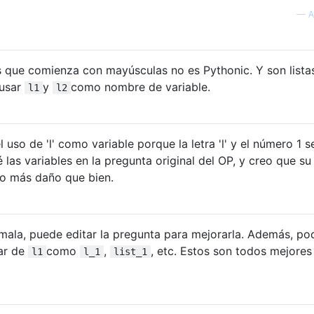
—
A
s que comienza con mayúsculas no es Pythonic. Y son lista
 usar
y
como nombre de variable.
l1
l2
uso de 'l' como variable porque la letra 'l' y el número 1 s
las variables en la pregunta original del OP, y creo que su
zo más daño que bien.
 mala, puede editar la pregunta para mejorarla. Además, p
gar de
como
,
, etc. Estos son todos mejores
l1
l_1
list_1