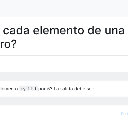
o cada elemento de una
ero?
 elemento
por 5? La salida debe ser:
my_list
—
DJ 