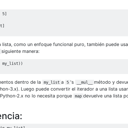
 
5
]

t]

lista, como un enfoque funcional puro, también puede usa
siguiente manera:
 my_list))

mentos dentro de la
a
's
método y devu
my_list
5
__mul__
on-3.x). Luego puede convertir el iterador a una lista usa
 Python-2.x no lo necesita porque
devuelve una lista p
map
encia:
in