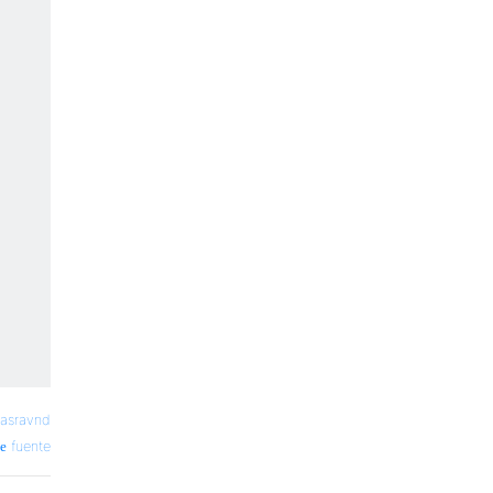
asravnd
fuente