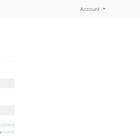
Account
bigdawg
fuente