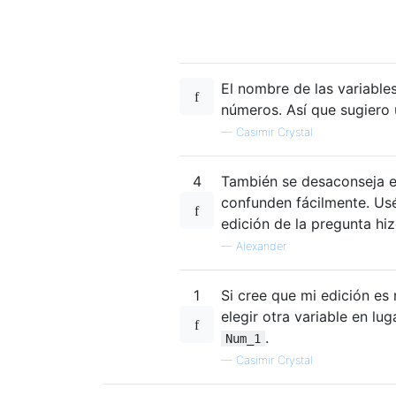
El nombre de las variable
números. Así que sugiero
—
Casimir Crystal
4
También se desaconseja el 
confunden fácilmente. Usé 
edición de la pregunta hi
—
Alexander
1
Si cree que mi edición es
elegir otra variable en lu
.
Num_1
—
Casimir Crystal