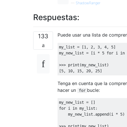
—
ShadowRanger
Respuestas:
Puede usar una lista de compren
133
my_list = [
1
, 
2
, 
3
, 
4
, 
5
]

my_new_list = [i * 
5
for
 i 
in
 
>>> 
print(my_new_list)

[
5
, 
10
, 
15
, 
20
, 
25
Tenga en cuenta que la compren
hacer un
bucle:
for
for
 i 
in
 my_list:

    my_new_list.append(i * 
5
)

>>> 
print(my_new_list)
