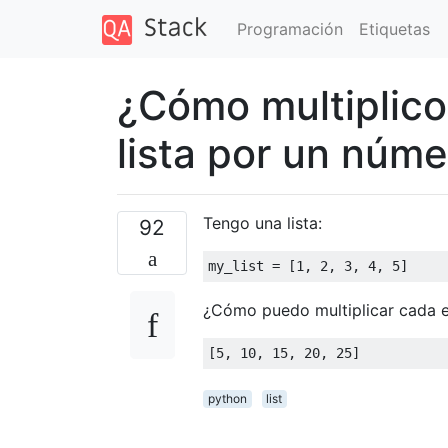
Programación
Etiquetas
¿Cómo multiplic
lista por un núm
Tengo una lista:
92
my_list = [
1
, 
2
, 
3
, 
4
, 
5
¿Cómo puedo multiplicar cada
[
5
, 
10
, 
15
, 
20
, 
25
python
list