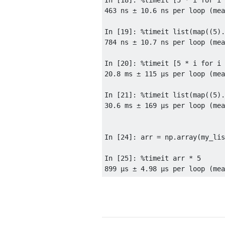
463
 ns ± 
10.6
 ns per loop (mea
In [
19
]: %timeit list(map((
5
784
 ns ± 
10.7
 ns per loop (mea
In [
20
]: %timeit [
5
 * i 
for
 i 
20.8
 ms ± 
115
 µs per loop (mea
In [
21
]: %timeit list(map((
5
).
30.6
 ms ± 
169
 µs per loop (mea
In [
24
]: arr = np.array(my_lis
In [
25
]: %timeit arr * 
5
899
 µs ± 
4.98
 µs per loop (mea