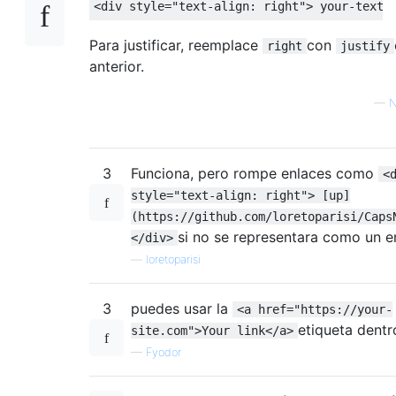
Para justificar, reemplace
con
right
justify
anterior.
—
N
3
Funciona, pero rompe enlaces como
<
style="text-align: right"> [up]
(https://github.com/loretoparisi/Caps
si no se representara como un e
</div>
—
loretoparisi
3
puedes usar la
<a href="https://your-
etiqueta dentro 
site.com">Your link</a>
—
Fyodor