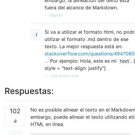
embargo, la alineación del texto está
fuera del alcance de Markdown.
—
Waylan
Si va a utilizar el formato html, no podr
utilizar el formato .md dentro de ese
texto. La mejor respuesta está en:
stackoverflow.com/questions/4947080
…
Por ejemplo: Hola, este es mi
. 
text
style = "text-align: justify"}
—
Jose Avalos Villa
Respuestas:
No es posible alinear el texto en el Markdow
102
embargo, puede alinear el texto utilizando et
HTML en línea.