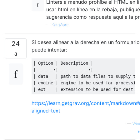
Linters a menudo prohíbe el HTML en lín
usar html en línea en la rebaja, publiqu
sugerencia como respuesta aquí a la pr
—
KargWare
Si desea alinear a la derecha en un formulario
24
puede intentar:
| Option | Description |

| ------:| -----------:|

| data   | path to data files to supply the
| engine | engine to be used for processing
https://learn.getgrav.org/content/markdown#r
aligned-text
—
Win