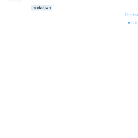
markdown
—
Ébe Is
fue