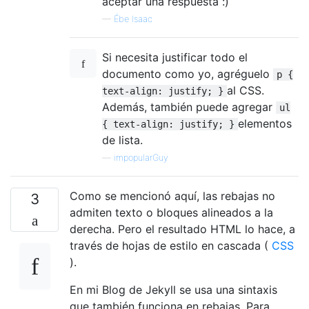
aceptar una respuesta :)
—
Ébe Isaac
Si necesita justificar todo el
documento como yo, agréguelo
p {
al CSS.
text-align: justify; }
Además, también puede agregar
ul
elementos
{ text-align: justify; }
de lista.
—
impopularGuy
Como se mencionó aquí, las rebajas no
3
admiten texto o bloques alineados a la
derecha. Pero el resultado HTML lo hace, a
través de hojas de estilo en cascada (
CSS
).
En mi Blog de Jekyll se usa una sintaxis
que también funciona en rebajas. Para