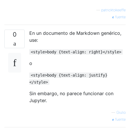
—
patricktokeeffe
fuente
En un documento de Markdown genérico,
0
use:
<style>body {text-align: right}</style>
o
<style>body {text-align: justify}
</style>
Sin embargo, no parece funcionar con
Jupyter.
—
Giulio
fuente