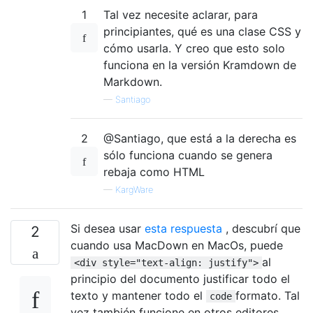
1
Tal vez necesite aclarar, para
principiantes, qué es una clase CSS y
cómo usarla. Y creo que esto solo
funciona en la versión Kramdown de
Markdown.
—
Santiago
2
@Santiago, que está a la derecha es
sólo funciona cuando se genera
rebaja como HTML
—
KargWare
Si desea usar
esta respuesta
, descubrí que
2
cuando usa MacDown en MacOs, puede
al
<div style="text-align: justify">
principio del documento justificar todo el
texto y mantener todo el
formato. Tal
code
vez también funcione en otros editores,