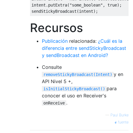
intent.putExtra(
"some_boolean"
, 
true
);

Recursos
Publicación
relacionada:
¿Cuál es la
diferencia entre sendStickyBroadcast
y sendBroadcast en Android?
Consulte
y en
removeStickyBroadcast(Intent)
API Nivel 5 +,
para
isInitialStickyBroadcast()
conocer el uso en Receiver's
.
onReceive
—
Paul Burke
fuente