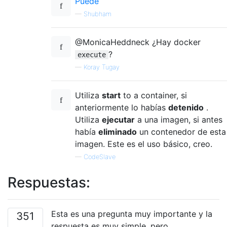
Puede
—
Shubham
@MonicaHeddneck ¿Hay docker
?
execute
—
Koray Tugay
Utiliza
start
to a container, si
anteriormente lo habías
detenido
.
Utiliza
ejecutar
a una imagen, si antes
había
eliminado
un contenedor de esta
imagen. Este es el uso básico, creo.
—
CodeSlave
Respuestas:
Esta es una pregunta muy importante y la
351
respuesta es muy simple, pero