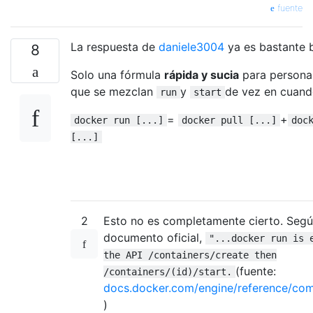
fuente
La respuesta de
daniele3004
ya es bastante 
8
Solo una fórmula
rápida y sucia
para persona
que se mezclan
y
de vez en cuand
run
start
=
+
docker run [...]
docker pull [...]
doc
[...]
2
Esto no es completamente cierto. Segú
documento oficial,
"...docker run is 
the API /containers/create then
(fuente:
/containers/(id)/start.
docs.docker.com/engine/reference/co
)