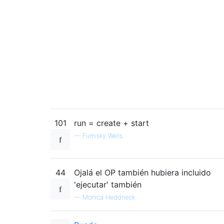
101
run = create + start
—
Fumisky Wells
44
Ojalá el OP también hubiera incluido
'ejecutar' también
—
Monica Heddneck