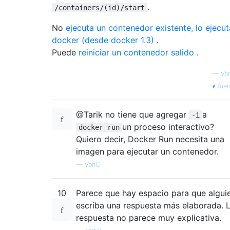
.
/containers/(id)/start
No
ejecuta un contenedor existente, lo ejecut
docker (desde docker 1.3)
.
Puede
reiniciar un contenedor salido
.
—
Vo
fuen
@Tarik no tiene que agregar
a
-i
un proceso interactivo?
docker run
Quiero decir, Docker Run necesita una
imagen para ejecutar un contenedor.
—
VonC
10
Parece que hay espacio para que algui
escriba una respuesta más elaborada. 
respuesta no parece muy explicativa.