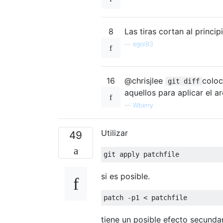
8
Las tiras cortan al princip
—
egor83
16
@chrisjlee
colo
git diff
aquellos para aplicar el a
—
Wberry
Utilizar
49
si es posible.
tiene un posible efecto secundar