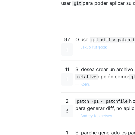
usar
para poder aplicar su 
git
97
O use
git diff > patchfi
—
Jakub Narębski
11
Si desea crear un archivo
opción como:
relative
g
—
Koen.
2
No
patch -p1 < patchfile
para generar diff, no aplic
—
Andrey Kuznetsov
1
El parche generado es pa