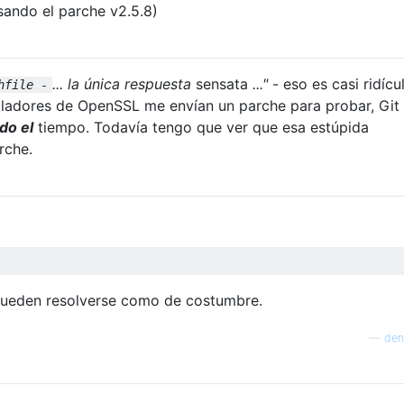
usando el parche v2.5.8)
... la única respuesta
sensata
..."
- eso es casi ridícu
hfile -
lladores de OpenSSL me envían un parche para probar, Git
do el
tiempo. Todavía tengo que ver que esa estúpida
rche.
 pueden resolverse como de costumbre.
—
den