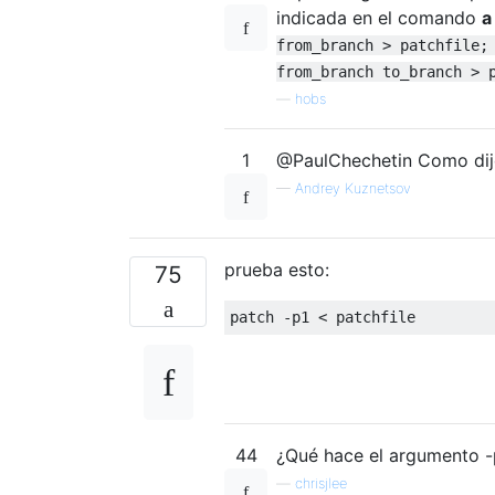
indicada en el comando
a
from_branch > patchfile;
from_branch to_branch > 
—
hobs
1
@PaulChechetin Como dijo 
—
Andrey Kuznetsov
prueba esto:
75
44
¿Qué hace el argumento -
—
chrisjlee