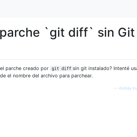
arche `git diff` sin Git
 el parche creado por
sin git instalado? Intenté us
git diff
e el nombre del archivo para parchear.
—
Andrey K