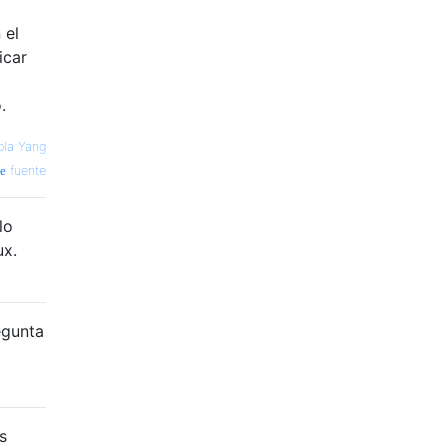
 el
icar
.
ola Yang
fuente
lo
ux.
egunta
s