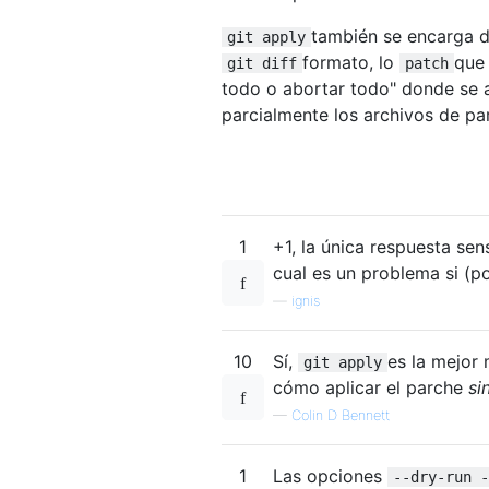
también se encarga de
git apply
formato, lo
que 
git diff
patch
todo o abortar todo" donde se a
parcialmente los archivos de pa
1
+1, la única respuesta sen
cual es un problema si (p
—
ignis
10
Sí,
es la mejor
git apply
cómo aplicar el parche
si
—
Colin D Bennett
1
Las opciones
--dry-run -