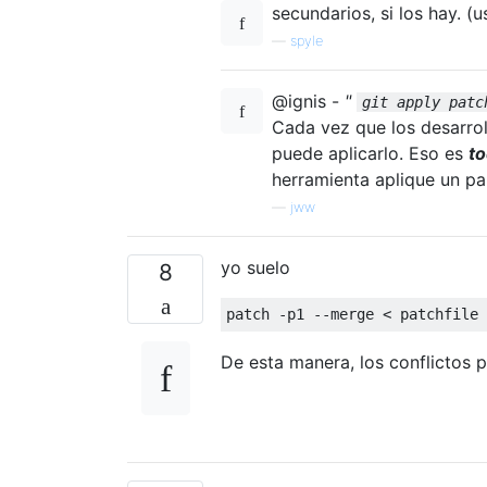
secundarios, si los hay. (
—
spyle
@ignis -
"
git apply patc
Cada vez que los desarro
puede aplicarlo. Eso es
to
herramienta aplique un pa
—
jww
yo suelo
8
De esta manera, los conflictos