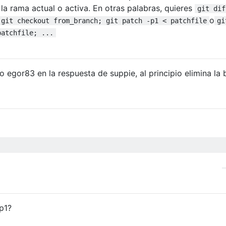
la rama actual o activa. En otras palabras, quieres
git dif
o
 git checkout from_branch; git patch -p1 < patchfile
gi
patchfile; ...
egor83 en la respuesta de suppie, al principio elimina la b
p1?