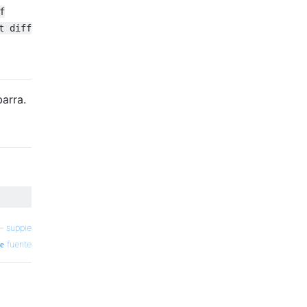
f
t diff
arra.
—
suppie
fuente