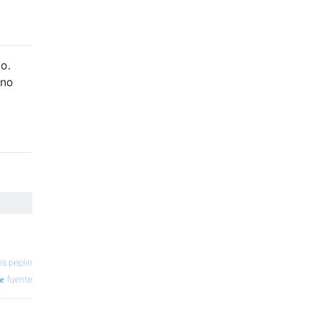
lo.
 no
is.peplin
fuente