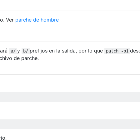
io. Ver
parche de hombre
cará
y
prefijos en la salida, por lo que
des
a/
b/
patch -p1
rchivo de parche.
io.