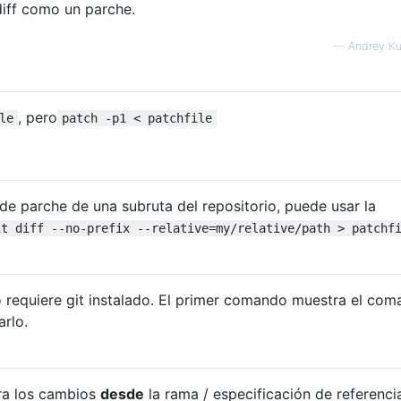
diff como un parche.
—
Andrey K
, pero
le
patch -p1 < patchfile
 de parche de una subruta del repositorio, puede usar la
it diff --no-prefix --relative=my/relative/path > patchf
 requiere git instalado. El primer comando muestra el co
arlo.
ra los cambios
desde
la rama / especificación de referenci