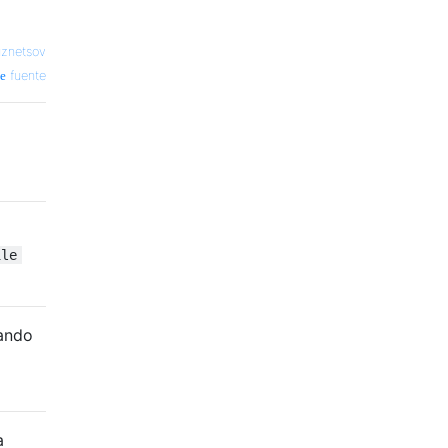
uznetsov
fuente
ile
mando
a