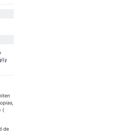
o
ply
iten
opias,
 (
d de