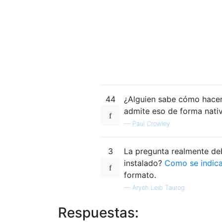
44
¿Alguien sabe cómo hacer
admite eso de forma nati
—
Paul Crowley
3
La pregunta realmente de
instalado?
Como se indica
formato.
—
Aryeh Leib Taurog
Respuestas: