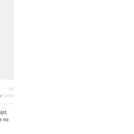
—
Jax
fuente
ipt,
e no