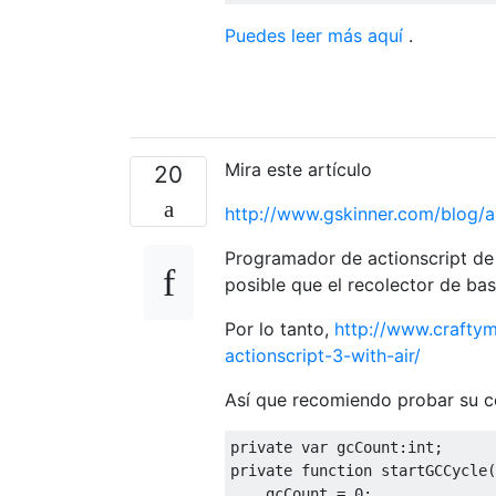
Puedes leer más aquí
.
Mira este artículo
20
http://www.gskinner.com/blog/
Programador de actionscript de
posible que el recolector de ba
Por lo tanto,
http://www.craftym
actionscript-3-with-air/
Así que recomiendo probar su c
private
var
 gcCount:
int
private
function
startGCCycle
(
    gcCount = 
0
;
