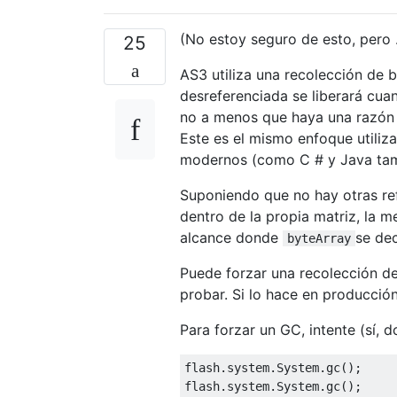
(No estoy seguro de esto, pero .
25
AS3 utiliza una recolección de b
desreferenciada se liberará cua
no a menos que haya una razón p
Este es el mismo enfoque utiliz
modernos (como C # y Java tam
Suponiendo que no hay otras re
dentro de la propia matriz, la 
alcance donde
se dec
byteArray
Puede forzar una recolección de
probar. Si lo hace en producció
Para forzar un GC, intente (sí, d
flash
.system
.System
.gc
flash
.system
.System
.gc