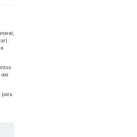
neral,
ar).
ra
entos
 del
o para