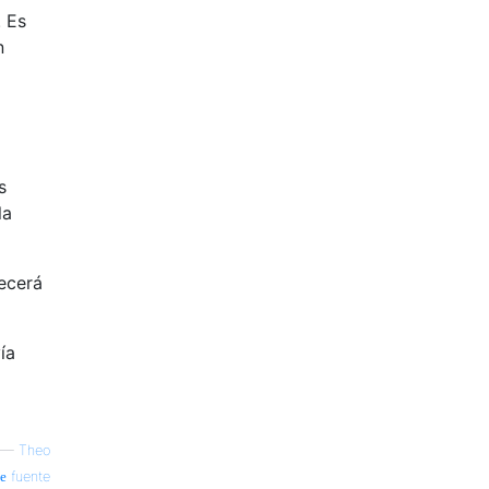
. Es
n
s
la
ecerá
ía
—
Theo
fuente