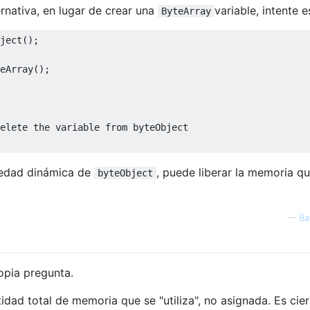
ernativa, en lugar de crear una
variable, intente e
ByteArray
ject
();

eArray();

elete the variable from byteObject
iedad dinámica de
, puede liberar la memoria q
byteObject
—
Ba
opia pregunta.
tidad total de memoria que se "utiliza", no asignada. Es cie