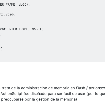
ER_FRAME, doGC);

t
):
void
{

ent.ENTER_FRAME, doGC);

;

{

trata de la administración de memoria en
Flash / actionscr
ctionScript fue diseñado para ser fácil de usar (por lo qu
e preocuparse por la gestión de la memoria)