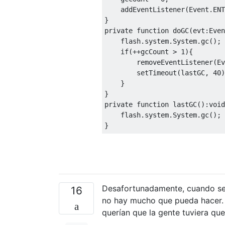
    addEventListener(Event.ENT
private
function
doGC
(
evt:Even
    flash.system.System.gc();

if
(++gcCount > 
1
){

        removeEventListener(Ev
        setTimeout(lastGC, 
40
)
    }

private
function
lastGC
(
):
void
    flash.system.System.gc();

Desafortunadamente, cuando se 
16
no hay mucho que pueda hacer. A
querían que la gente tuviera qu