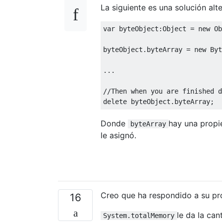
La siguiente es una solución alt
var
 byteObject:
Object
 = 
new
Ob
byteObject.byteArray = 
new
 Byt
...

//Then when you are finished d
delete
Donde
hay una prop
byteArray
le asignó.
Creo que ha respondido a su pr
16
le da la can
System.totalMemory