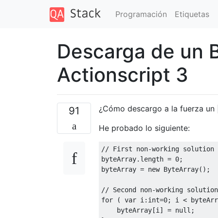
Programación
Etiquetas
Descarga de un 
Actionscript 3
¿Cómo descargo a la fuerza un
91
He probado lo siguiente:
// First non-working solution
byteArray.length = 
0
;

byteArray = 
new
 ByteArray();

// Second non-working solution
for
 ( 
var
 i:
int
=
0
; i < byteArr
    byteArray[i] = 
null
;
