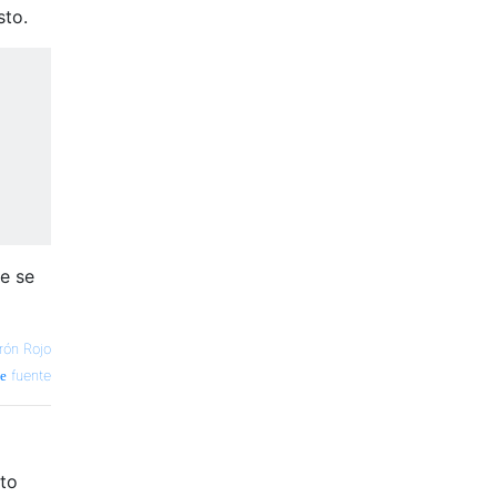
sto.
ue se
rón Rojo
fuente
rto