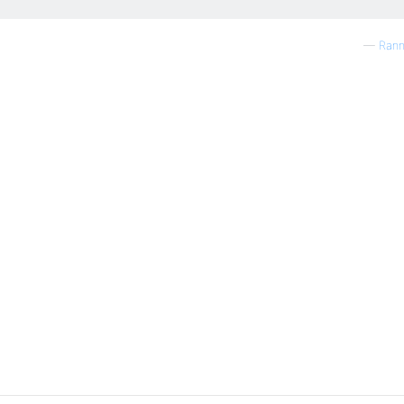
—
Rann