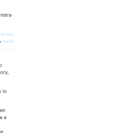
istra
rón Rojo
fuente
o
ory,
 lo
 en
a e
se