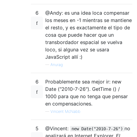
6
@Andy: es una idea loca compensar
los meses en -1 mientras se mantiene
el resto, y es exactamente el tipo de
cosa que puede hacer que un
transbordador espacial se vuelva
loco, si alguna vez se usara
JavaScript allí :)
—
Anurag
6
Probablemente sea mejor ir: new
Date ("2010-7-26"). GetTime () /
1000 para que no tenga que pensar
en compensaciones.
—
Vincent McNabb
5
@Vincent:
no
new Date("2010-7-26")
analizará en Internet Explorer.
El