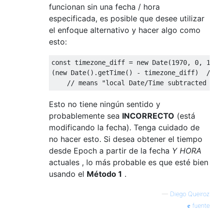
funcionan sin una fecha / hora
especificada, es posible que desee utilizar
el enfoque alternativo y hacer algo como
esto:
const
 timezone_diff 
=
new
Date
(
1970
,
0
,
1
)
(
new
Date
().
getTime
()
-
 timezone_diff
)
//
// means "local Date/Time subtracted b
Esto no tiene ningún sentido y
probablemente sea
INCORRECTO
(está
modificando la fecha). Tenga cuidado de
no hacer esto. Si desea obtener el tiempo
desde Epoch a partir de la fecha
Y HORA
actuales , lo más probable es que esté bien
usando el
Método 1
.
—
Diego Queiroz
fuente