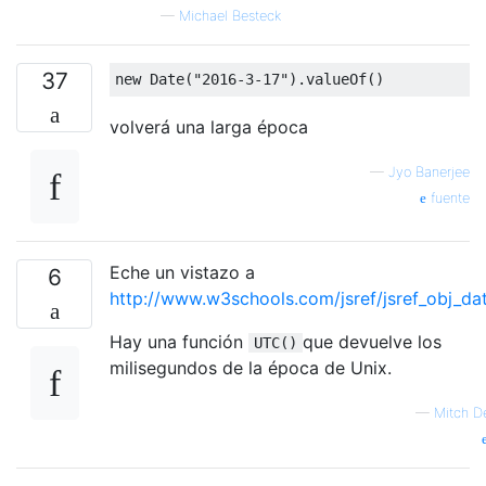
—
Michael Besteck
37
new
Date
(
"2016-3-17"
).
valueOf
()
volverá una larga época
—
Jyo Banerjee
fuente
Eche un vistazo a
6
http://www.w3schools.com/jsref/jsref_obj_da
Hay una función
que devuelve los
UTC()
milisegundos de la época de Unix.
—
Mitch 