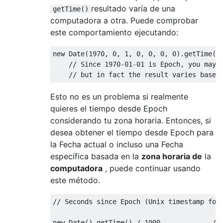
resultado varía de una
getTime()
computadora a otra. Puede comprobar
este comportamiento ejecutando:
new
Date
(
1970
,
0
,
1
,
0
,
0
,
0
,
0
).
getTime
()
// Since 1970-01-01 is Epoch, you may 
// but in fact the result varies based
Esto no es un problema si realmente
quieres el tiempo desde Epoch
considerando tu zona horaria. Entonces, si
desea obtener el tiempo desde Epoch para
la Fecha actual o incluso una Fecha
específica basada en la
zona horaria de
la
computadora
, puede continuar usando
este método.
// Seconds since Epoch (Unix timestamp for
new
Date
().
getTime
()
/
1000
//