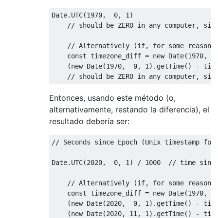
Date
.
UTC
(
1970
,
0
,
1
)
// should be ZERO in any computer, sin
// Alternatively (if, for some reason,
const
 timezone_diff 
=
new
Date
(
1970
,
0
(
new
Date
(
1970
,
0
,
1
).
getTime
()
-
 tim
// should be ZERO in any computer, sin
Entonces, usando este método (o,
alternativamente, restando la diferencia), el
resultado debería ser:
// Seconds since Epoch (Unix timestamp for
Date
.
UTC
(
2020
,
0
,
1
)
/
1000
// time sinc
// Alternatively (if, for some reason,
const
 timezone_diff 
=
new
Date
(
1970
,
0
(
new
Date
(
2020
,
0
,
1
).
getTime
()
-
 tim
(
new
Date
(
2020
,
11
,
1
).
getTime
()
-
 tim