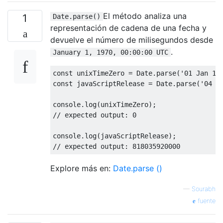
El método analiza una
1
Date.parse()
representación de cadena de una fecha y
devuelve el número de milisegundos desde
.
January 1, 1970, 00:00:00 UTC
const
 unixTimeZero 
=
Date
.
parse
(
'01 Jan 19
const
 javaScriptRelease 
=
Date
.
parse
(
'04 D
console
.
log
(
unixTimeZero
);
// expected output: 0
console
.
log
(
javaScriptRelease
);
// expected output: 818035920000
Explore más en:
Date.parse ()
—
Sourabh
fuente