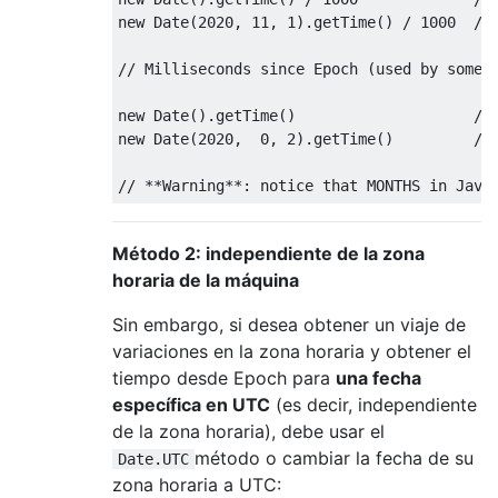
new
Date
(
2020
,
11
,
1
).
getTime
()
/
1000
//
// Milliseconds since Epoch (used by some 
new
Date
().
getTime
()
//
new
Date
(
2020
,
0
,
2
).
getTime
()
//
// **Warning**: notice that MONTHS in Java
Método 2: independiente de la zona
horaria de la máquina
Sin embargo, si desea obtener un viaje de
variaciones en la zona horaria y obtener el
tiempo desde Epoch para
una fecha
específica en UTC
(es decir, independiente
de la zona horaria), debe usar el
método o cambiar la fecha de su
Date.UTC
zona horaria a UTC: