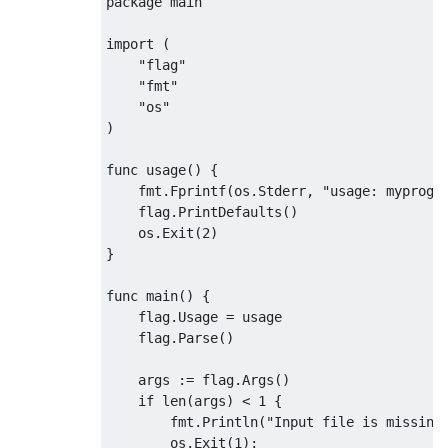
package
 main

import
(
"flag"
"fmt"
"os"
)
func usage
()
{
    fmt
.
Fprintf
(
os
.
Stderr
,
"usage: myprog 
    flag
.
PrintDefaults
()
    os
.
Exit
(
2
)
}
func main
()
{
    flag
.
Usage
=
 usage

    flag
.
Parse
()
    args 
:=
 flag
.
Args
()
if
 len
(
args
)
<
1
{
        fmt
.
Println
(
"Input file is missing
        os
.
Exit
(
1
);