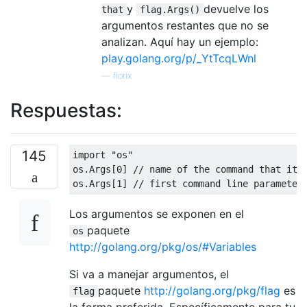
y
devuelve los
that
flag.Args()
argumentos restantes que no se
analizan. Aquí hay un ejemplo:
play.golang.org/p/_YtTcqLWnl
—
fiorix
Respuestas:
145
import
"os"
os
.
Args
[
0
]
// name of the command that it 
os
.
Args
[
1
]
// first command line parameter
Los argumentos se exponen en el
paquete
os
http://golang.org/pkg/os/#Variables
Si va a manejar argumentos, el
paquete
http://golang.org/pkg/flag
es
flag
la forma preferida. Específicamente para tu