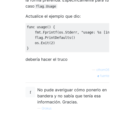
caso
flag.Usage
Actualice el ejemplo que dio:
func usage
()
{
    fmt
.
Fprintf
(
os
.
Stderr
,
"usage: %s [inp
    flag
.
PrintDefaults
()
    os
.
Exit
(
2
)
}
debería hacer el truco
—
cthom06
fuente
No pude averiguar cómo ponerlo en
bandera y no sabía que tenía esa
información. Gracias.
—
Grokus