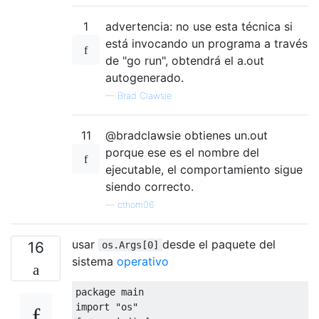
1
advertencia: no use esta técnica si
está invocando un programa a través
de "go run", obtendrá el a.out
autogenerado.
—
Brad Clawsie
11
@bradclawsie obtienes un.out
porque ese es el nombre del
ejecutable, el comportamiento sigue
siendo correcto.
—
cthom06
usar
desde el paquete del
16
os.Args[0]
sistema
operativo
package
import
"os"