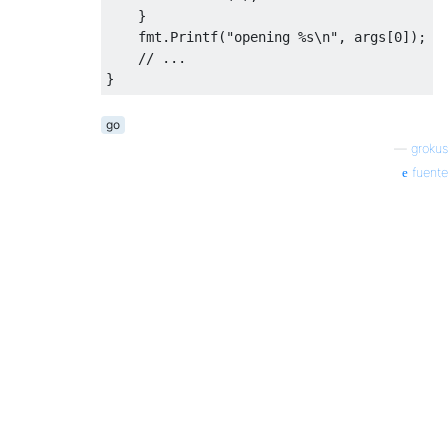
}
    fmt
.
Printf
(
"opening %s\n"
,
 args
[
0
]);
// ...
}
go
—
grokus
fuente