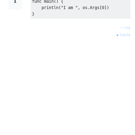
func main
()
{
    println
(
"I am "
,
 os
.
Args
[
0
])
}
—
nos
fuente