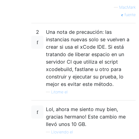
—
MacMark
fuente
2
Una nota de precaución: las
instancias nuevas solo se vuelven a
crear si usa el xCode IDE. Si está
tratando de liberar espacio en un
servidor CI que utiliza el script
xcodebuild, fastlane u otro para
construir y ejecutar su prueba, lo
mejor es evitar este método.
—
Litome el
Lol, ahora me siento muy bien,
gracias hermano! Este cambio me
llevó unos 10 GB.
—
Lloviendo el