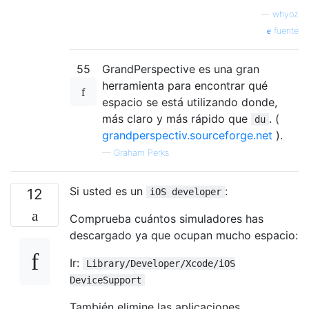
—
whyoz
fuente
55
GrandPerspective es una gran
herramienta para encontrar qué
espacio se está utilizando donde,
más claro y más rápido que
. (
du
grandperspectiv.sourceforge.net
).
—
Graham Perks
Si usted es un
:
12
iOS developer
Comprueba cuántos simuladores has
descargado ya que ocupan mucho espacio:
Ir:
Library/Developer/Xcode/iOS
DeviceSupport
También elimine las aplicaciones