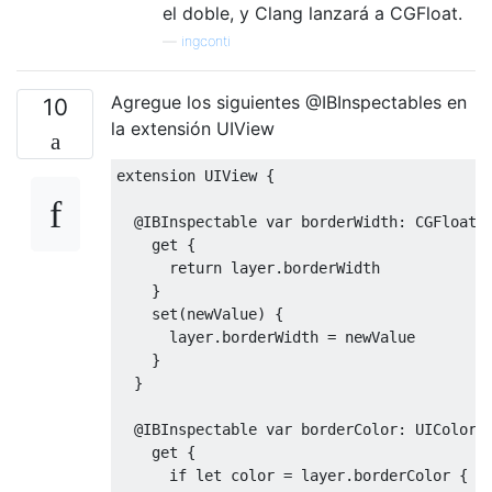
el doble, y Clang lanzará a CGFloat.
—
ingconti
Agregue los siguientes @IBInspectables en
10
la extensión UIView
extension 
UIView
{
@IBInspectable
 var borderWidth
:
CGFloat
    get 
{
return
 layer
.
borderWidth

}
set
(
newValue
)
{
      layer
.
borderWidth 
=
 newValue

}
}
@IBInspectable
 var borderColor
:
UIColor
?
    get 
{
if
 let color 
=
 layer
.
borderColor 
{