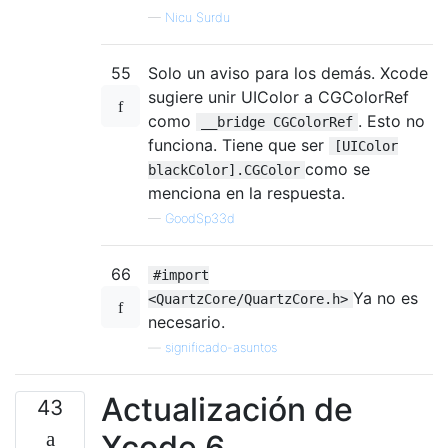
—
Nicu Surdu
55
Solo un aviso para los demás. Xcode
sugiere unir UIColor a CGColorRef
como
. Esto no
__bridge CGColorRef
funciona. Tiene que ser
[UIColor
como se
blackColor].CGColor
menciona en la respuesta.
—
GoodSp33d
66
#import
Ya no es
<QuartzCore/QuartzCore.h>
necesario.
—
significado-asuntos
Actualización de
43
Xcode 6