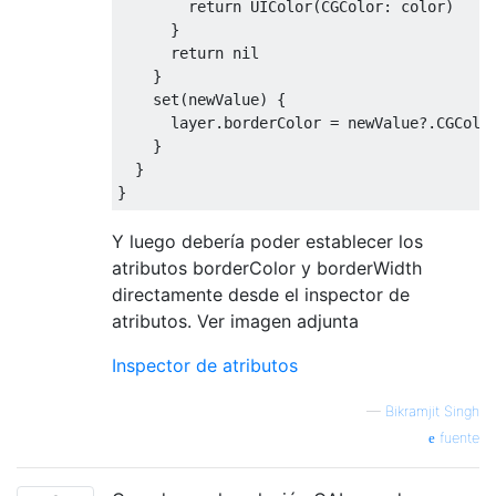
return
UIColor
(
CGColor
:
 color
)
}
return
 nil

}
set
(
newValue
)
{
      layer
.
borderColor 
=
 newValue
?.
CGColo
}
}
}
Y luego debería poder establecer los
atributos borderColor y borderWidth
directamente desde el inspector de
atributos. Ver imagen adjunta
Inspector de atributos
—
Bikramjit Singh
fuente