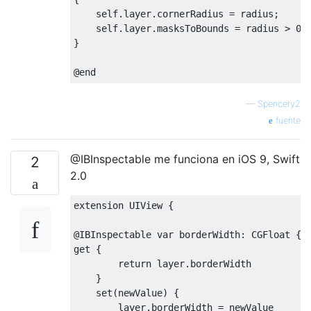
    self
.
layer
.
cornerRadius 
=
 radius
;
    self
.
layer
.
masksToBounds 
=
 radius 
>
0
;
}
@end
—
Spencery2
fuente
@IBInspectable me funciona en iOS 9, Swift
2
2.0
extension 
UIView
{
@IBInspectable
 var borderWidth
:
CGFloat
{
get 
{
return
 layer
.
borderWidth

}
set
(
newValue
)
{
        layer
.
borderWidth 
=
 newValue
