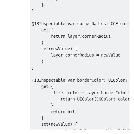
}
}
@IBInspectable
 var cornerRadius
:
CGFloat
{
    get 
{
return
 layer
.
cornerRadius

}
set
(
newValue
)
{
        layer
.
cornerRadius 
=
 newValue

}
}
@IBInspectable
 var borderColor
:
UIColor
?
{
    get 
{
if
 let color 
=
 layer
.
borderColor 
{
return
UIColor
(
CGColor
:
 color
)
}
return
 nil

}
set
(
newValue
)
{
        layer
.
borderColor 
=
 newValue
?.
CGCo