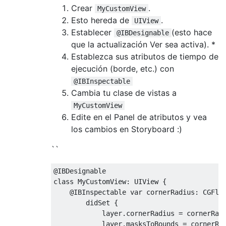
Crear
.
MyCustomView
Esto hereda de
.
UIView
Establecer
(esto hace
@IBDesignable
que la actualización Ver sea activa). *
Establezca sus atributos de tiempo de
ejecución (borde, etc.) con
@IBInspectable
Cambia tu clase de vistas a
MyCustomView
Edite en el Panel de atributos y vea
los cambios en Storyboard :)
``
@IBDesignable
class
MyCustomView
:
UIView
{
@IBInspectable
 var cornerRadius
:
CGFlo
        didSet 
{
            layer
.
cornerRadius 
=
 cornerRadi
            layer
.
masksToBounds 
=
 cornerRa