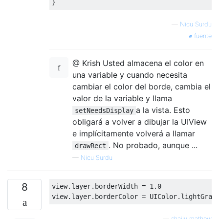
}
—
Nicu Surdu
fuente
@ Krish Usted almacena el color en
una variable y cuando necesita
cambiar el color del borde, cambia el
valor de la variable y llama
a la vista. Esto
setNeedsDisplay
obligará a volver a dibujar la UIView
e implícitamente volverá a llamar
. No probado, aunque ...
drawRect
—
Nicu Surdu
8
view
.
layer
.
borderWidth 
=
1.0
view
.
layer
.
borderColor 
=
UIColor
.
lightGray
—
shaiju mathew