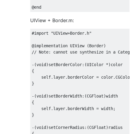
@end
UIView + Border.m:
#import "UIView+Border.h"
@implementation
UIView
(
Border
)
// Note: cannot use synthesize in a Catego
-(
void
)
setBorderColor
:(
UIColor
*)
{
    self
.
layer
.
borderColor 
=
 color
.
CGColor
}
-(
void
)
setBorderWidth
:(
CGFloat
)
{
    self
.
layer
.
borderWidth 
=
 width
;
}
-(
void
)
setCornerRadius
:(
CGFloat
)
{