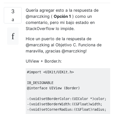
Quería agregar esto a la respuesta de
3
@marczking (
Opción 1
) como un
comentario, pero mi bajo estado en
StackOverflow lo impide.
Hice un puerto de la respuesta de
@marczking al Objetivo C. Funciona de
maravilla, ¡gracias @marczking!
UIView + Border.h:
#import <UIKit/UIKit.h>
@interface
UIView
(
Border
)
-(
void
)
setBorderColor
:(
UIColor
*)
color
;
-(
void
)
setBorderWidth
:(
CGFloat
)
width
;
-(
void
)
setCornerRadius
:(
CGFloat
)
radius
;