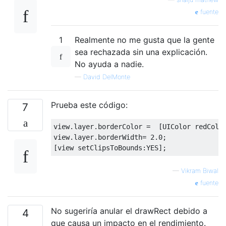
fuente
1
Realmente no me gusta que la gente
sea rechazada sin una explicación.
No ayuda a nadie.
—
David DelMonte
Prueba este código:
7
view
.
layer
.
borderColor 
=
[
UIColor
 redColo
view
.
layer
.
borderWidth
=
2.0
;
[
view setClipsToBounds
:
YES
];
—
Vikram Biwal
fuente
No sugeriría anular el drawRect debido a
4
que causa un impacto en el rendimiento.