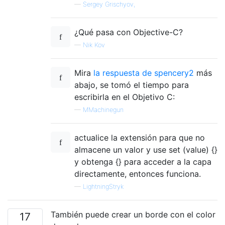
—
Sergey Grischyov,
¿Qué pasa con Objective-C?
—
Nik Kov
Mira
la respuesta de spencery2
más
abajo, se tomó el tiempo para
escribirla en el Objetivo C:
—
MMachinegun
actualice la extensión para que no
almacene un valor y use set (value) {}
y obtenga {} para acceder a la capa
directamente, entonces funciona.
—
LightningStryk
También puede crear un borde con el color
17