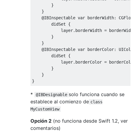
}
}
@IBInspectable
 var borderWidth
:
CGFloa
        didSet 
{
            layer
.
borderWidth 
=
 borderWidth
}
}
@IBInspectable
 var borderColor
:
UIColo
        didSet 
{
            layer
.
borderColor 
=
 borderColo
}
}
}
*
solo funciona cuando se
@IBDesignable
establece al comienzo de
class
MyCustomView
Opción 2
(no funciona desde Swift 1.2, ver
comentarios)