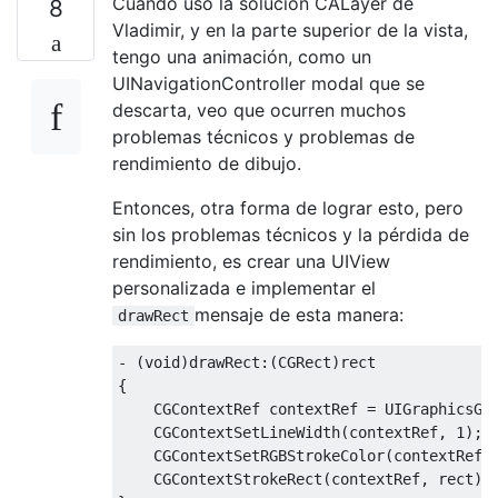
Cuando uso la solución CALayer de
8
Vladimir, y en la parte superior de la vista,
tengo una animación, como un
UINavigationController modal que se
descarta, veo que ocurren muchos
problemas técnicos y problemas de
rendimiento de dibujo.
Entonces, otra forma de lograr esto, pero
sin los problemas técnicos y la pérdida de
rendimiento, es crear una UIView
personalizada e implementar el
mensaje de esta manera:
drawRect
-
(
void
)
drawRect
:(
CGRect
)
{
CGContextRef
 contextRef 
=
UIGraphicsGe
CGContextSetLineWidth
(
contextRef
,
1
);
CGContextSetRGBStrokeColor
(
contextRef
,
CGContextStrokeRect
(
contextRef
,
 rect
);