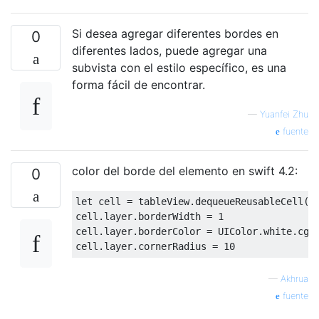
Si desea agregar diferentes bordes en
0
diferentes lados, puede agregar una
subvista con el estilo específico, es una
forma fácil de encontrar.
—
Yuanfei Zhu
fuente
color del borde del elemento en swift 4.2:
0
let cell 
=
 tableView
.
dequeueReusableCell
(
w
cell
.
layer
.
borderWidth 
=
1
cell
.
layer
.
borderColor 
=
UIColor
.
white
.
cgCo
cell
.
layer
.
cornerRadius 
=
10
—
Akhrua
fuente