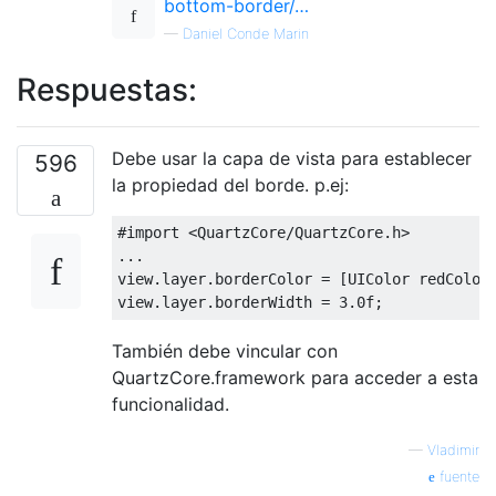
bottom-border/…
—
Daniel Conde Marin
Respuestas:
Debe usar la capa de vista para establecer
596
la propiedad del borde. p.ej:
#import <QuartzCore/QuartzCore.h>
...
view
.
layer
.
borderColor 
=
[
UIColor
 redColor
view
.
layer
.
borderWidth 
=
3.0f
;
También debe vincular con
QuartzCore.framework para acceder a esta
funcionalidad.
—
Vladimir
fuente