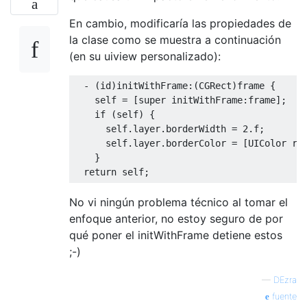
En cambio, modificaría las propiedades de
la clase como se muestra a continuación
(en su uiview personalizado):
-
(
id
)
initWithFrame
:(
CGRect
)
frame 
{
    self 
=
[
super initWithFrame
:
frame
];
if
(
self
)
{
      self
.
layer
.
borderWidth 
=
2.f
;
      self
.
layer
.
borderColor 
=
[
UIColor
 re
}
return
 self
;
No vi ningún problema técnico al tomar el
enfoque anterior, no estoy seguro de por
qué poner el initWithFrame detiene estos
;-)
—
DEzra
fuente