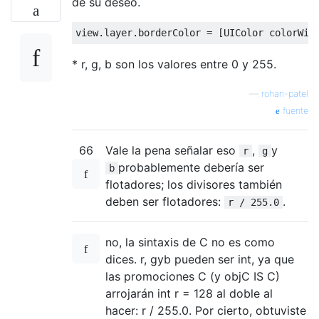
de su deseo.
view
.
layer
.
borderColor 
=
[
UIColor
 colorWit
* r, g, b son los valores entre 0 y 255.
—
rohan-patel
fuente
66
Vale la pena señalar eso
,
y
r
g
probablemente debería ser
b
flotadores; los divisores también
deben ser flotadores:
.
r / 255.0
no, la sintaxis de C no es como
dices. r, gyb pueden ser int, ya que
las promociones C (y objC IS C)
arrojarán int r = 128 al doble al
hacer: r / 255.0. Por cierto, obtuviste