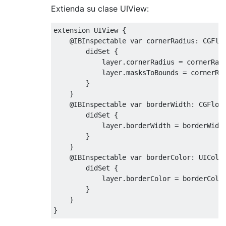
Extienda su clase UIView:
extension 
UIView
{
@IBInspectable
 var cornerRadius
:
CGFlo
        didSet 
{
            layer
.
cornerRadius 
=
 cornerRadi
            layer
.
masksToBounds 
=
 cornerRa
}
}
@IBInspectable
 var borderWidth
:
CGFloa
        didSet 
{
            layer
.
borderWidth 
=
 borderWidth
}
}
@IBInspectable
 var borderColor
:
UIColo
        didSet 
{
            layer
.
borderColor 
=
 borderColo
}
}
}