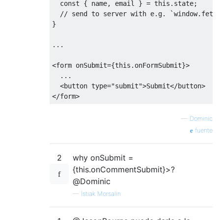
const
{
 name
,
 email 
}
=
this
.
state
;
// send to server with e.g. `window.fetc
}
...
<
form onSubmit
={
this
.
onFormSubmit
}>
...
<
button type
=
"submit"
>
Submit
</
button
>
</
form
>
—
Dominic
fuente
2
why onSubmit =
{this.onCommentSubmit}>?
@Dominic
—
Istiak Morsalin