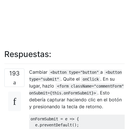
Respuestas:
Cambiar
a
193
<button type="button"
<button
. Quite el
. En su
type="submit"
onClick
lugar, hazlo
<form className="commentForm"
. Esto
onSubmit={this.onFormSubmit}>
debería capturar haciendo clic en el botón
y presionando la tecla de retorno.
onFormSubmit 
=
 e 
=>
{
  e
.
preventDefault
();