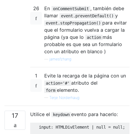
26
En
, también debe
onCommentSubmit
llamar
y
event.preventDefault()
para evitar
event.stopPropagation()
que el formulario vuelva a cargar la
página (ya que lo
más
action
probable es que sea un formulario
con un atributo en blanco )
—
jamesfzhang
1
Evite la recarga de la página con un
atributo del
action='#'
elemento.
form
—
Terje Norderhaug
Utilice el
evento para hacerlo:
17
keydown
   input
:
HTMLDivElement
|
null
=
null
;