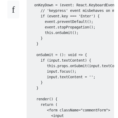
   onKeyDown 
=
(
event
:
React
.
KeyboardEvent
// 'keypress' event misbehaves on mo
if
(
event
.
key 
===
'Enter'
)
{
        event
.
preventDefault
();
        event
.
stopPropagation
();
this
.
onSubmit
();
}
}
    onSubmit 
=
():
void
=>
{
if
(
input
.
textContent
)
{
this
.
props
.
onSubmit
(
input
.
textCon
         input
.
focus
();
         input
.
textContent 
=
''
;
}
}
    render
()
{
return
(
<
form className
=
"commentForm"
>
<
input
