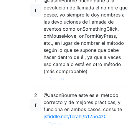
1
@JasonBourne puede darle a la
devolución de llamada el nombre que
desee, yo siempre le doy nombres a
las devoluciones de llamada de
eventos como onSomethingClick,
onMouseMove, onFormKeyPress,
etc., en lugar de nombrar el método
según lo que se supone que debe
hacer dentro de él, ya que a veces
eso cambia o está en otro método
(más comprobable)
—
Domingo
2
@JasonBourne este es el método
correcto y de mejores prácticas, y
funciona en ambos casos, consulte
jsfiddle.net/ferahl/b125o4z0
—
Dominic