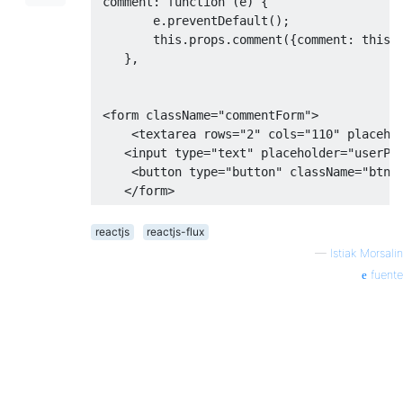
 comment
:
function
(
e
)
{
        e
.
preventDefault
();
this
.
props
.
comment
({
comment
:
this
.
},
<
form className
=
"commentForm"
>
<
textarea rows
=
"2"
 cols
=
"110"
 placeho
<
input type
=
"text"
 placeholder
=
"userPo
<
button type
=
"button"
 className
=
"btn 
</
form
>
reactjs
reactjs-flux
—
Istiak Morsalin
fuente