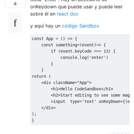
onKeydown que puede usar y puede leer
sobre él en
react doc
y aquí hay un
código Sandbox
const
App
=
()
=>
{
const
 something
=(
event
)=>
{
if
(
event
.
keyCode 
===
13
)
{
            console
.
log
(
'enter'
)
}
}
return
(
<
div className
=
"App"
>
<
h1
>
Hello
CodeSandbox
</
h1
>
<
h2
>
Start
 editing to see some magi
<
input  type
=
'text'
 onKeyDown
={(
e
)
</
div
>
);
}
—
Cyrus Zei