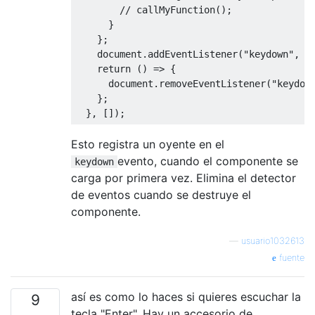
// callMyFunction();
}
};
    document
.
addEventListener
(
"keydown"
,
 l
return
()
=>
{
      document
.
removeEventListener
(
"keydow
};
},
[]);
Esto registra un oyente en el
evento, cuando el componente se
keydown
carga por primera vez. Elimina el detector
de eventos cuando se destruye el
componente.
—
usuario1032613
fuente
así es como lo haces si quieres escuchar la
9
tecla "Enter". Hay un accesorio de