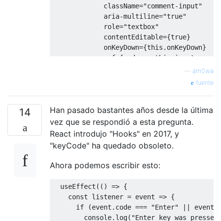
             className
=
"comment-input"
             aria
-
multiline
=
"true"
             role
=
"textbox"
             contentEditable
={
true
}
             onKeyDown
={
this
.
onKeyDown
}
             ref
={
node 
=>
this
.
input 
=
 nod
/>
—
am0wa
<
button type
=
"button"
 className
fuente
</
form
>
);
Han pasado bastantes años desde la última
}
14
vez que se respondió a esta pregunta.
React introdujo "Hooks" en 2017, y
"keyCode" ha quedado obsoleto.
Ahora podemos escribir esto:
  useEffect
(()
=>
{
const
 listener 
=
 event 
=>
{
if
(
event
.
code 
===
"Enter"
||
 event
.
        console
.
log
(
"Enter key was pressed