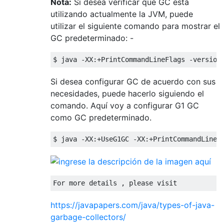
Nota:
Si desea verificar qué GC está
utilizando actualmente la JVM, puede
utilizar el siguiente comando para mostrar el
GC predeterminado: -
$ java 
-
XX
:+
PrintCommandLineFlags
-
version
Si desea configurar GC de acuerdo con sus
necesidades, puede hacerlo siguiendo el
comando. Aquí voy a configurar G1 GC
como GC predeterminado.
$ java 
-
XX
:+
UseG1GC
-
XX
:+
PrintCommandLineF
For
 more details 
,
 please visit 
https://javapapers.com/java/types-of-java-
garbage-collectors/