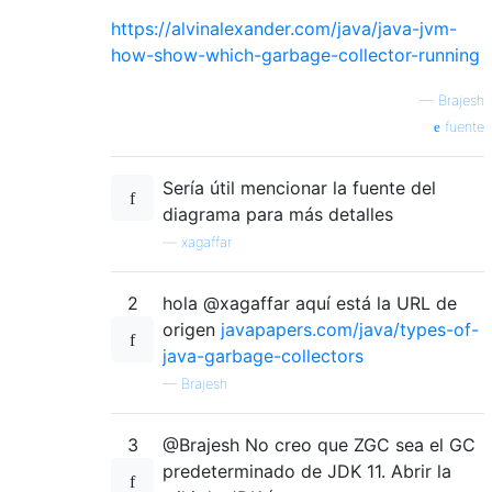
https://alvinalexander.com/java/java-jvm-
how-show-which-garbage-collector-running
—
Brajesh
fuente
Sería útil mencionar la fuente del
diagrama para más detalles
—
xagaffar
2
hola @xagaffar aquí está la URL de
origen
javapapers.com/java/types-of-
java-garbage-collectors
—
Brajesh
3
@Brajesh No creo que ZGC sea el GC
predeterminado de JDK 11. Abrir la