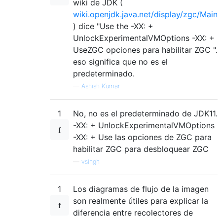
wiki de JDK (
wiki.openjdk.java.net/display/zgc/Main
) dice "Use the -XX: +
UnlockExperimentalVMOptions -XX: +
UseZGC opciones para habilitar ZGC ".
eso significa que no es el
predeterminado.
—
Ashish Kumar
1
No, no es el predeterminado de JDK11.
-XX: + UnlockExperimentalVMOptions
-XX: + Use las opciones de ZGC para
habilitar ZGC para desbloquear ZGC
—
vsingh
1
Los diagramas de flujo de la imagen
son realmente útiles para explicar la
diferencia entre recolectores de