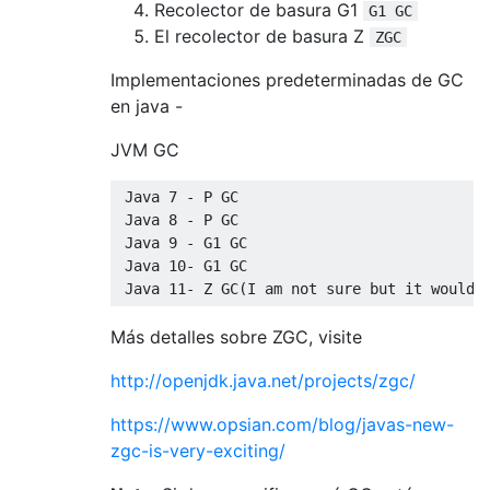
Recolector de basura G1
G1 GC
El recolector de basura Z
ZGC
Implementaciones predeterminadas de GC
en java -
JVM GC
Java
7
-
 P GC       

Java
8
-
 P GC

Java
9
-
 G1 GC

Java
10
-
 G1 GC

Java
11
-
 Z GC
(
I am not sure but it would 
Más detalles sobre ZGC, visite
http://openjdk.java.net/projects/zgc/
https://www.opsian.com/blog/javas-new-
zgc-is-very-exciting/