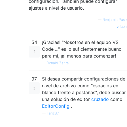
configuración. También puede configurar
ajustes a nivel de usuario.
—
Benjamin Pase
fuen
54
¡Gracias! "Nosotros en el equipo VS
Code ..." es lo suficientemente bueno
para mí, ¡al menos para comenzar!
—
Ronald Zarīts
97
Si desea compartir configuraciones de
nivel de archivo como "espacios en
blanco frente a pestañas", debe buscar
una solución de editor
cruzado
como
EditorConfig
.
—
Tanz87