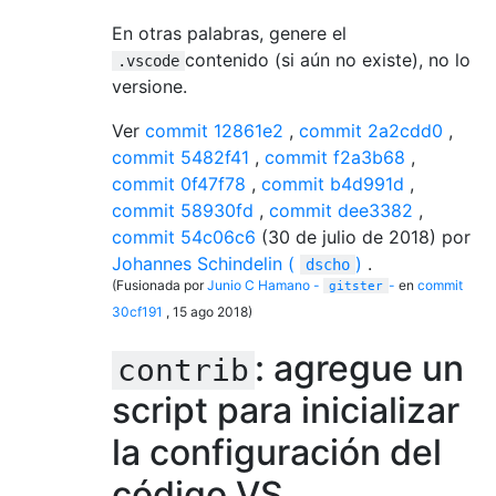
En otras palabras, genere el
contenido (si aún no existe), no lo
.vscode
versione.
Ver
commit 12861e2
,
commit 2a2cdd0
,
commit 5482f41
,
commit f2a3b68
,
commit 0f47f78
,
commit b4d991d
,
commit 58930fd
,
commit dee3382
,
commit 54c06c6
(30 de julio de 2018) por
Johannes Schindelin (
)
.
dscho
(Fusionada por
Junio ​​C Hamano -
-
en
commit
gitster
30cf191
, 15 ago 2018)
: agregue un
contrib
script para inicializar
la configuración del
código VS