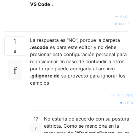
VS Code
.
—
VonC
fuente
La respuesta es "NO", porque la carpeta
1
.vscode
es para este editor y no debe
presionar esta configuración personal para
reposicionar en caso de confundir a otros,
por lo que puede agregarla al archivo
.gitignore de
su proyecto para ignorar los
cambios
—
jialin wan
fuent
17
No estaría de acuerdo con su postura
estricta. Como se menciona en la
respuesta de @BenjaminPasero, no es