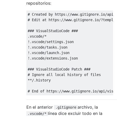
repositorios:
# Created by https://www.gitignore.io/api/v
# Edit at https://www.gitignore.io/?templat
### VisualStudioCode ###

.vscode/*

!.vscode/settings.json

!.vscode/tasks.json

!.vscode/launch.json

!.vscode/extensions.json

### VisualStudioCode Patch ###

# Ignore all local history of files

**/.history

En el anterior
archivo, la
.gitignore
línea dice excluir todo en la
.vscode/*