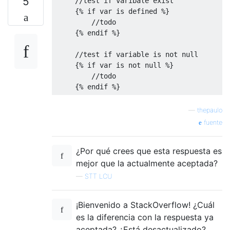
5
//test if varibale exist
{%
if
var
is
defined
%}
//todo
{%
 endif 
%}
//test if variable is not null
{%
if
var
is
not
null
%}
//todo
{%
 endif 
%}
—
thepaulo
fuente
¿Por qué crees que esta respuesta es
mejor que la actualmente aceptada?
—
STT LCU
¡Bienvenido a StackOverflow! ¿Cuál
es la diferencia con la respuesta ya
aceptada? ¿Está desactualizado?