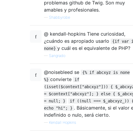
problemas github de Twig. Son muy
amables y profesionales.
—
Shabbyrobe
@ kendall-hopkins Tiene curiosidad,
¿cuándo es apropiado usarlo
{if var 
y cuál es el equivalente de PHP?
none}
—
Sangrado
@noisebleed se
{% if abcxyz is none
convierte
%}
if
(isset($context["abcxyz"])) { $_abcxy
= $context["abcxyz"]; } else { $_abcx
= null; }
if ((null === $_abcxyz_)) 
. Básicamente, si el valor 
echo "hi"; }
indefinido o nulo, será cierto.
—
Kendall Hopkins