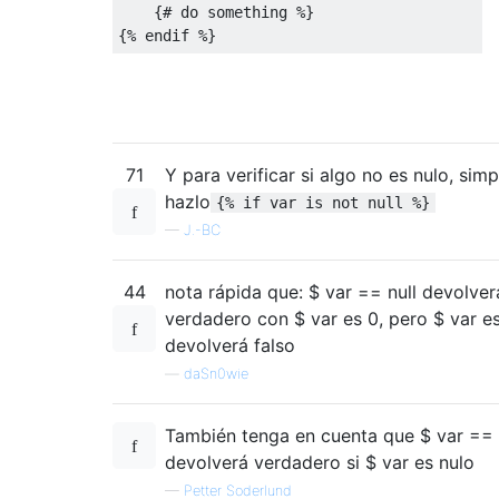
    {# do something %}

{% endif %}
71
Y para verificar si algo no es nulo, sim
hazlo
{% if var is not null %}
—
J.-BC
44
nota rápida que: $ var == null devolver
verdadero con $ var es 0, pero $ var e
devolverá falso
—
daSn0wie
También tenga en cuenta que $ var ==
devolverá verdadero si $ var es nulo
—
Petter Soderlund