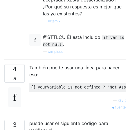
¿Por qué su respuesta es mejor que
las ya existentes?
—
Artemix
@STTLCU Él está incluido
if var is
.
not null
—
crmpicco
También puede usar una línea para hacer
4
eso:
{{
 yourVariable 
is
not
defined
?
"Not Assi
—
xavit
fuente
puede usar el siguiente código para
3