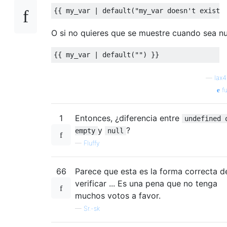
{{
 my_var 
|
default
(
"my_var doesn't exist"
O si no quieres que se muestre cuando sea nu
{{
 my_var 
|
default
(
""
)
}}
—
lax
fu
1
Entonces, ¿diferencia entre
undefined 
y
?
empty
null
—
Fluffy
66
Parece que esta es la forma correcta d
verificar ... Es una pena que no tenga
muchos votos a favor.
—
Sr.-sk