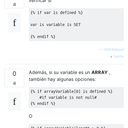
verificar si
{%
if
var
is
defined
%}
var
is
 variable 
is
 SET

{%
 endif 
%}
—
MMHMasud
fuente
Además, si su variable es un
ARRAY
,
0
también hay algunas opciones:
{%
if
 arrayVariable
[
0
]
is
defined
%}
#if variable is not null#
{%
 endif 
%}
O