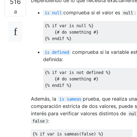
Dependiendo de lo que necesita exactamente
516
comprueba si el valor es
:
is null
null
{% if var is null %}

    {# do something #}

{% endif %}
comprueba si la variable es
is defined
definida:
{% if var is not defined %}

    {# do something #}

{% endif %}
Además, la
prueba, que realiza una
is sameas
comparación estricta de dos valores, puede s
interés para verificar valores distintos de
nul
):
false
{% if var is sameas(false) %}
