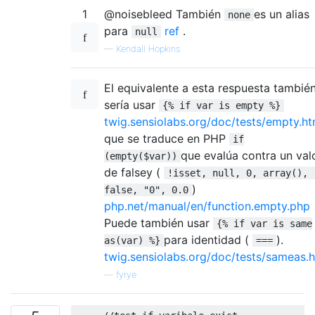
1
@noisebleed También
es un alias
none
para
ref
.
null
—
Kendall Hopkins
El equivalente a esta respuesta tambié
sería usar
{% if var is empty %}
twig.sensiolabs.org/doc/tests/empty.ht
que se traduce en PHP
if
que evalúa contra un val
(empty($var))
de falsey (
!isset, null, 0, array(), 
)
false, "0", 0.0
php.net/manual/en/function.empty.php
Puede también usar
{% if var is same
para identidad (
).
as(var) %}
===
twig.sensiolabs.org/doc/tests/sameas.
—
fyrye