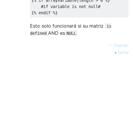
{%
if
 arrayVariable
|
length 
>
0
%}
#if variable is not null# 
{%
 endif 
%}
Esto solo funcionará si su matriz
is
AND es
defined
NULL
—
Cagrison
fuente