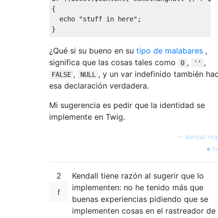
{
  echo 
"stuff in here"
;
}
¿Qué si su bueno en su
tipo de malabares
,
significa que las cosas tales como
,
,
0
''
,
, y un var indefinido también ha
FALSE
NULL
esa declaración verdadera.
Mi sugerencia es pedir que la identidad se
implemente en Twig.
—
Kendall Hop
fu
2
Kendall tiene razón al sugerir que lo
implementen: no he tenido más que
buenas experiencias pidiendo que se
implementen cosas en el rastreador de