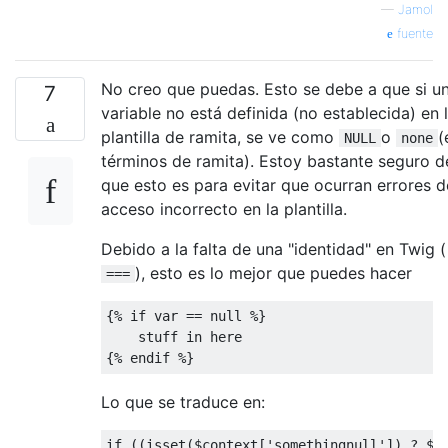
—
Jamol
fuente
No creo que puedas. Esto se debe a que si u
7
variable no está definida (no establecida) en 
plantilla de ramita, se ve como
o
(
NULL
none
términos de ramita). Estoy bastante seguro d
que esto es para evitar que ocurran errores d
acceso incorrecto en la plantilla.
Debido a la falta de una "identidad" en Twig (
), esto es lo mejor que puedes hacer
===
{%
if
var
==
null
%}
    stuff 
in
{%
 endif 
%}
Lo que se traduce en:
if
((
isset
(
$context
[
'somethingnull'
])
?
 $c