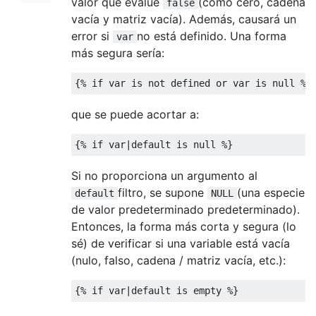
valor que evalúe
(como cero, cadena
false
vacía y matriz vacía). Además, causará un
error si
no está definido. Una forma
var
más segura sería:
{%
if
var
is
not
defined
or
var
is
null
%}
que se puede acortar a:
{%
if
var
|
default
is
null
%}
Si no proporciona un argumento al
filtro, se supone
(una especie
default
NULL
de valor predeterminado predeterminado).
Entonces, la forma más corta y segura (lo
sé) de verificar si una variable está vacía
(nulo, falso, cadena / matriz vacía, etc.):
{%
if
var
|
default
is
 empty 
%}