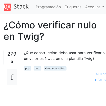
Programación
Etiquetas
Account
¿Cómo verificar nulo
en Twig?
¿Qué construcción debo usar para verificar si
279
un valor es NULL en una plantilla Twig?
php
twig
short-circuiting
—
Mullido
fuente