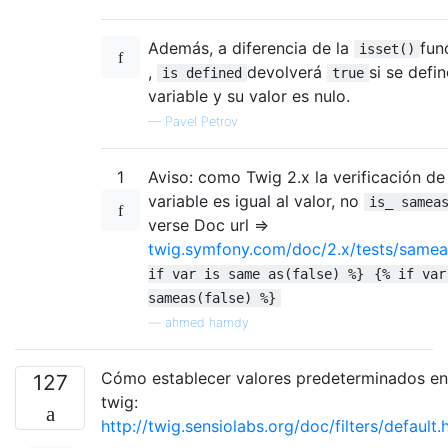
Además, a diferencia de la
fun
isset()
,
devolverá
si se defi
is defined
true
variable y su valor es nulo.
—
Pavel Petrov
1
Aviso: como Twig 2.x la verificación de 
variable es igual al valor, no
is_ samea
verse Doc url =>
twig.symfony.com/doc/2.x/tests/samea
if var is same as(false) %}
{% if var
sameas(false) %}
—
ahmed hamdy
Cómo establecer valores predeterminados en
127
twig:
http://twig.sensiolabs.org/doc/filters/default.