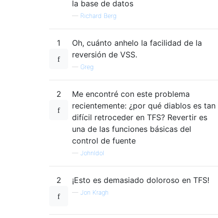
la base de datos
—
Richard Berg
1
Oh, cuánto anhelo la facilidad de la
reversión de VSS.
—
Greg
2
Me encontré con este problema
recientemente: ¿por qué diablos es tan
difícil retroceder en TFS? Revertir es
una de las funciones básicas del
control de fuente
—
JohnIdol
2
¡Esto es demasiado doloroso en TFS!
—
Jon Kragh