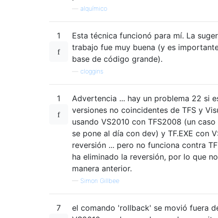
—
alquímico
1
Esta técnica funcionó para mí. La suge
trabajo fue muy buena (y es importante 
base de código grande).
—
cloggins
1
Advertencia ... hay un problema 22 si e
versiones no coincidentes de TFS y Vis
usando VS2010 con TFS2008 (un caso c
se pone al día con dev) y TF.EXE con 
reversión ... pero no funciona contra T
ha eliminado la reversión, por lo que n
manera anterior.
—
Simon Gillbee
7
el comando 'rollback' se movió fuera 