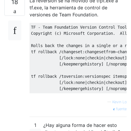
La reversión se ha movido de tfpt.exe a
18
tf.exe, la herramienta de control de
versiones de Team Foundation.
TF - Team Foundation Version Control Tool, 
Copyright (c) Microsoft Corporation.  All r
Rolls back the changes in a single or a ran
tf rollback /changeset:changesetfrom~change
            [/lock:none|checkin|checkout] [
            [/keepmergehistory] [/noprompt]
tf rollback /toversion:versionspec itemspec
            [/lock:none|checkin|checkout] [
—
Kevin Lo
fuente
1
¿Hay alguna forma de hacer esto