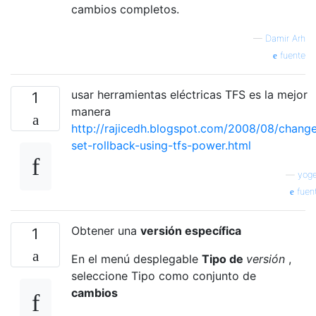
cambios completos.
—
Damir Arh
fuente
usar herramientas eléctricas TFS es la mejor
1
manera
http://rajicedh.blogspot.com/2008/08/chang
set-rollback-using-tfs-power.html
—
yog
fuen
Obtener una
versión específica
1
En el menú desplegable
Tipo de
versión
,
seleccione Tipo como conjunto de
cambios