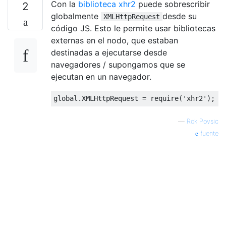
Con la
biblioteca xhr2
puede sobrescribir
2
globalmente
desde su
XMLHttpRequest
código JS. Esto le permite usar bibliotecas
externas en el nodo, que estaban
destinadas a ejecutarse desde
navegadores / supongamos que se
ejecutan en un navegador.
global
.XMLHttpRequest = 
require
(
'xhr2'
—
Rok Povsic
fuente