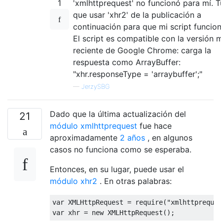
1
'xmlhttprequest' no funcionó para mí. 
que usar 'xhr2' de la publicación a
continuación para que mi script funcion
El script es compatible con la versión 
reciente de Google Chrome: carga la
respuesta como ArrayBuffer:
"xhr.responseType = 'arraybuffer';"
—
JerzySBG
Dado que la última actualización del
21
módulo xmlhttprequest
fue hace
aproximadamente
2 años
, en algunos
casos no funciona como se esperaba.
Entonces, en su lugar, puede usar el
módulo xhr2
. En otras palabras:
var
 XMLHttpRequest = 
require
(
"xmlhttpreque
var
 xhr = 
new