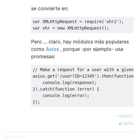
se convierte en:
var
 XMLHttpRequest = 
require
(
'xhr2'
var
 xhr = 
new
Pero ... claro, hay módulos más populares
como
Axios
, porque -por ejemplo- usa
promesas:
// Make a request for a user with a given 
axios.get(
'/user?ID=12345'
).then(
function
 
console
.log(response);

}).catch(
function
 (
error
) 
{

console
.log(error);

—
robe007
fuente