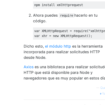
Ahora puedes
hacerlo en tu
require
código.
var
 XMLHttpRequest = 
require
(
"xmlhttp
var
 xhr = 
new
Dicho esto,
el módulo http
es la herramienta
incorporada para realizar solicitudes HTTP
desde Node.
Axios
es una biblioteca para realizar solicitu
HTTP que está disponible para Node y
navegadores que es muy popular en estos día
—
Que
fu