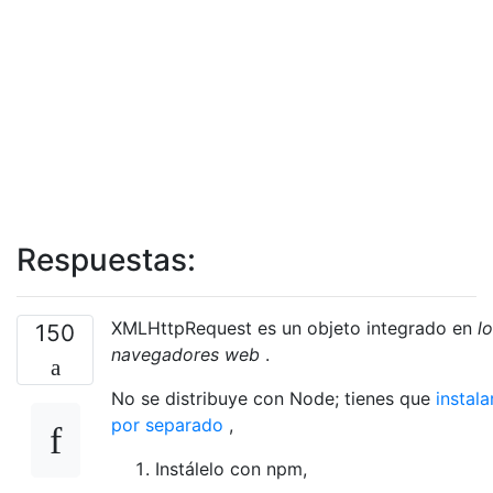
Respuestas:
XMLHttpRequest es un objeto integrado en
l
150
navegadores web
.
No se distribuye con Node; tienes que
instala
por separado
,
Instálelo con npm,