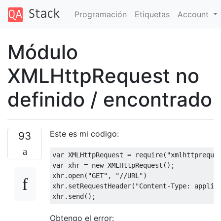
Programación
Etiquetas
Account
Módulo
XMLHttpRequest no
definido / encontrado
Este es mi codigo:
93
var
 XMLHttpRequest = 
require
(
"xmlhttpreque
var
 xhr = 
new
 XMLHttpRequest();

xhr.open(
"GET"
, 
"//URL"
)

xhr.setRequestHeader(
"Content-Type: applic
Obtengo el error: