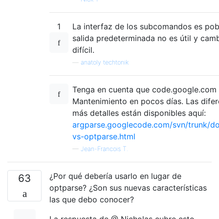
1
La interfaz de los subcomandos es pob
salida predeterminada no es útil y camb
difícil.
—
anatoly techtonik
Tenga en cuenta que code.google.com 
Mantenimiento en pocos días. Las dife
más detalles están disponibles aquí:
argparse.googlecode.com/svn/trunk/do
vs-optparse.html
—
Jean-Francois T.
¿Por qué debería usarlo en lugar de
63
optparse? ¿Son sus nuevas características
las que debo conocer?
La respuesta de @ Nicholas cubre esto