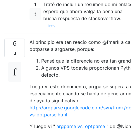
1
Traté de incluir un resumen de mi enlac
espero que ahora valga la pena una
buena respuesta de stackoverflow.
—
lony
Al principio era tan reacio como @fmark a c
6
optparse a argparse, porque:
Pensé que la diferencia no era tan grand
Algunos VPS todavía proporcionan Pyth
defecto.
Luego vi este documento, argparse supera a 
especialmente cuando se habla de generar u
de ayuda significativo:
http://argparse.googlecode.com/svn/trunk/d
vs-optparse.html
Y luego vi "
argparse vs. optparse
" de @Nich