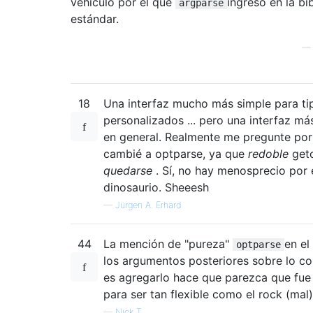
vehículo por el que
ingresó en la bi
argparse
estándar.
18
Una interfaz mucho más simple para ti
personalizados ... pero una interfaz m
en general. Realmente me pregunte po
cambié a optparse, ya que
redoble
get
quedarse
. Sí, no hay menosprecio por 
dinosaurio. Sheeesh
—
Jürgen A. Erhard
44
La mención de "pureza"
en el
optparse
los argumentos posteriores sobre lo c
es agregarlo hace que parezca que fue
para ser tan flexible como el rock (mal)
—
Nick T