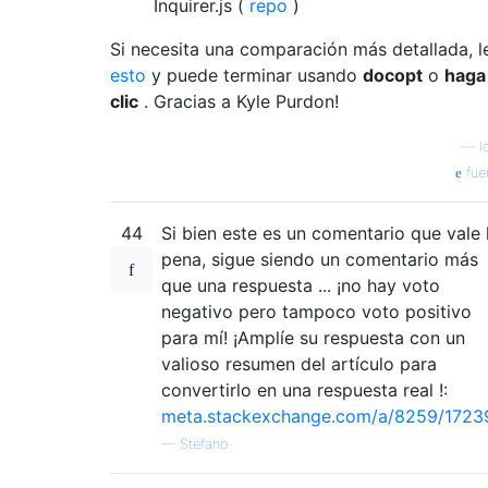
Inquirer.js (
repo
)
Si necesita una comparación más detallada, l
esto
y puede terminar usando
docopt
o
haga
clic
. Gracias a Kyle Purdon!
—
l
fue
44
Si bien este es un comentario que vale 
pena, sigue siendo un comentario más
que una respuesta ... ¡no hay voto
negativo pero tampoco voto positivo
para mí! ¡Amplíe su respuesta con un
valioso resumen del artículo para
convertirlo en una respuesta real !:
meta.stackexchange.com/a/8259/1723
—
Stefano