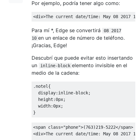
Por ejemplo, podría tener algo como:
<div>
The current date/time: May 08 2017 10
Para mí *, Edge se convertirá
08 2017
en un enlace de número de teléfono.
10
¡Gracias, Edge!
Descubrí que puede evitar esto insertando
un
elemento invisible en el
inline-block
medio de la cadena:
.
notel
{
display
:
inline-block
;
height
:
0px
;
width
:
0px
;
}
<span
class
=
"phone"
>
(763)219-5222
</span>
<div>
The current date/time: May 08 2017 10