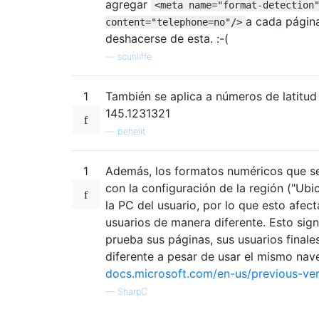
agregar
<meta name="format-detection
a cada págin
content="telephone=no"/>
deshacerse de esta. :-(
—
scunliffe
1
También se aplica a números de latitud
145.1231321
—
behelit
1
Además, los formatos numéricos que se
con la configuración de la región ("Ubi
la PC del usuario, por lo que esto afect
usuarios de manera diferente. Esto sig
prueba sus páginas, sus usuarios final
diferente a pesar de usar el mismo nav
docs.microsoft.com/en-us/previous-ve
—
SharpC