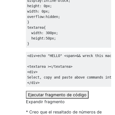
display
:
inline-block
;
height
:
0px
;
width
:
0px
;
overflow
:
hidden
;
}
textarea
{
width
:
300px
;
height
:
50px
;
}
<div>
echo "HELLO" 
<span>
&& wreck this mach
<textarea
></textarea>
<div>
</div>
Ejecutar fragmento de código
Expandir fragmento
* Creo que el resaltado de números de