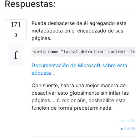
Respuestas:
Puede deshacerse de él agregando esta
171
metaetiqueta en el encabezado de sus
páginas.
<meta
name
=
"format-detection"
content
=
"tel
Documentación de Microsoft sobre esta
etiqueta
.
Con suerte, habrá una mejor manera de
desactivar esto globalmente sin inflar las
páginas ... O mejor aún, deshabilite esta
función de forma predeterminada.
—
scunliffe
fuente