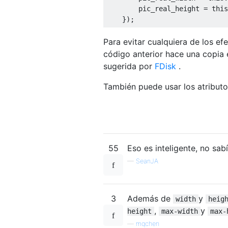
        pic_real_height 
=
this
});
Para evitar cualquiera de los e
código anterior hace una copia 
sugerida por
FDisk
.
También puede usar los atribut
55
Eso es inteligente, no sab
—
SeanJA
3
Además de
y
width
heig
,
y
height
max-width
max-
—
mqchen