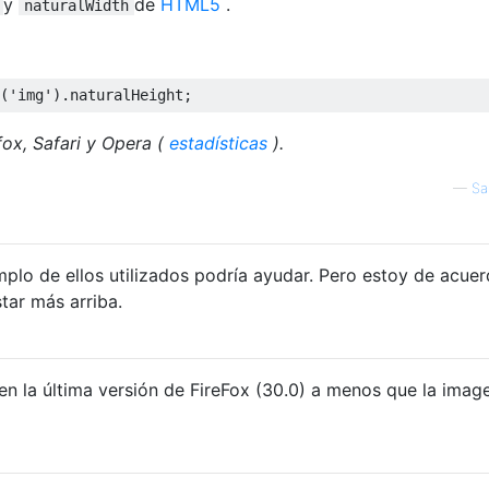
y
de
HTML5
.
naturalWidth
(
'img'
).
naturalHeight
;
fox, Safari y Opera (
estadísticas
).
—
Sa
lo de ellos utilizados podría ayudar. Pero estoy de acuer
tar más arriba.
en la última versión de FireFox (30.0) a menos que la imag