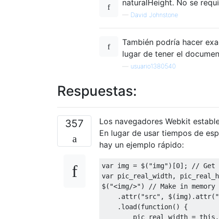
naturalHeight. No se requ
—
David Johnstone
También podría hacer exa
lugar de tener el documen
—
usuario1380540
Respuestas:
Los navegadores Webkit estable
357
En lugar de usar tiempos de esp
hay un ejemplo rápido:
var
 img 
=
 $
(
"img"
)[
0
];
// Get 
var
 pic_real_width
,
 pic_real_h
$
(
"<img/>"
)
// Make in memory 
.
attr
(
"src"
,
 $
(
img
).
attr
(
"
.
load
(
function
()
{
        pic_real_width 
=
this
.