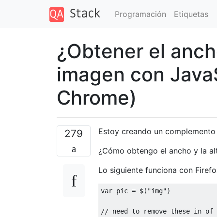
Programación
Etiquetas
¿Obtener el ancho
imagen con JavaSc
Chrome)
Estoy creando un complemento 
279
¿Cómo obtengo el ancho y la alt
Lo siguiente funciona con Firefo
var
 pic 
=
 $
(
"img"
)
// need to remove these in of 