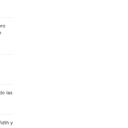
ero
n
do las
idth y