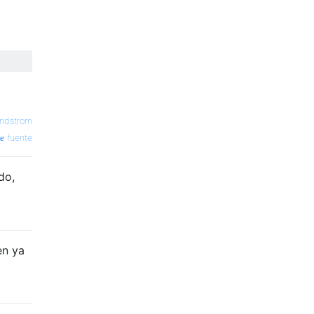
ndstrom
fuente
do,
en ya