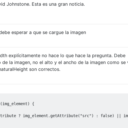
d Johnstone. Esta es una gran noticia.
debe esperar a que se cargue la imagen
Width explícitamente no hace lo que hace la pregunta. Debe
o de la imagen, no el alto y el ancho de la imagen como se 
naturalHeight son correctos.
(
img_element
)
{
tribute 
?
 img_element
.
getAttribute
(
"src"
)
:
false
)
||
 im