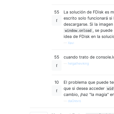
55
La solución de FDisk es m
escrito solo funcionará si
descargarse. Si la imagen
, se puede 
window.onload
idea de FDisk en la soluci
—
Xavi
55
cuando trato de console.lo
—
helgatheviking
10
El problema que puede te
que si desea acceder
wid
cambio, ¡haz "la magia" e
—
daGrevis