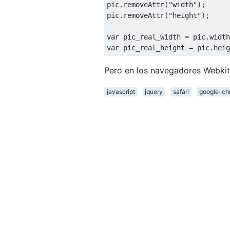
pic
.
removeAttr
(
"width"
);
pic
.
removeAttr
(
"height"
);
var
 pic_real_width 
=
 pic
.
width
var
 pic_real_height 
=
 pic
.
heig
Pero en los navegadores Webkit
javascript
jquery
safari
google-ch