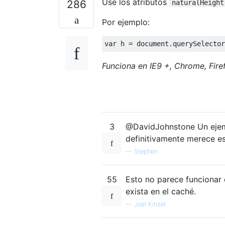
Use los atributos
286
naturalHeight
Por ejemplo:
var
 h 
=
 document
.
querySelector
Funciona en IE9 +, Chrome, Fire
3
@DavidJohnstone Un ejemp
definitivamente merece es
—
Stephen
55
Esto no parece funcionar 
exista en el caché.
—
Joel Kinzel