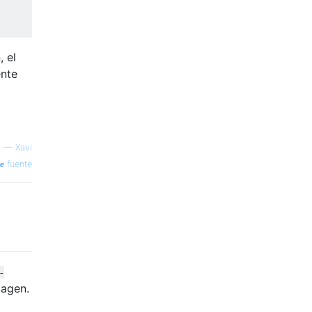
 el
ente
—
Xavi
fuente
-
magen.