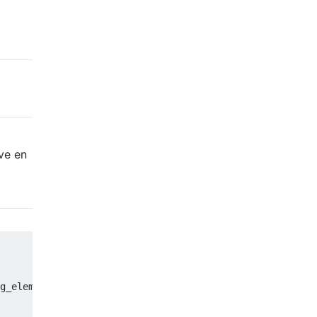
ve en
g_element
.
src
;