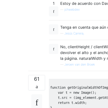
1
Estoy de acuerdo con Davi
—
jchwebdev
Tenga en cuenta que aún 
—
Jesús Carrera,
No, clientHeight / client
devolver el alto y el anch
la página. naturalWidth y 
—
Jeroen van den Broek
61
function
 getOriginalWidthOfImg
var
 t 
=
new
Image
();
    t
.
src 
=
(
img_element
.
getAt
return
 t
.
width
;
}