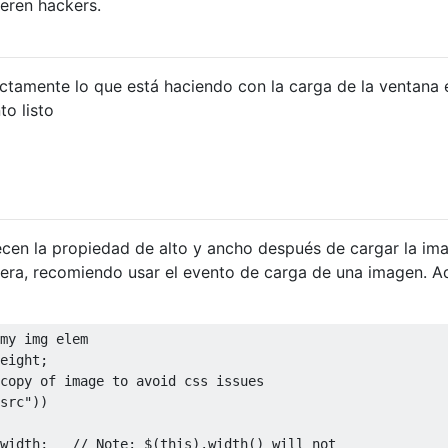
ieren hackers.
ctamente lo que está haciendo con la carga de la ventana 
to listo
cen la propiedad de alto y ancho después de cargar la im
era, recomiendo usar el evento de carga de una imagen. A
my img elem
eight
;
copy of image to avoid css issues
src"
))
width
;
// Note: $(this).width() will not