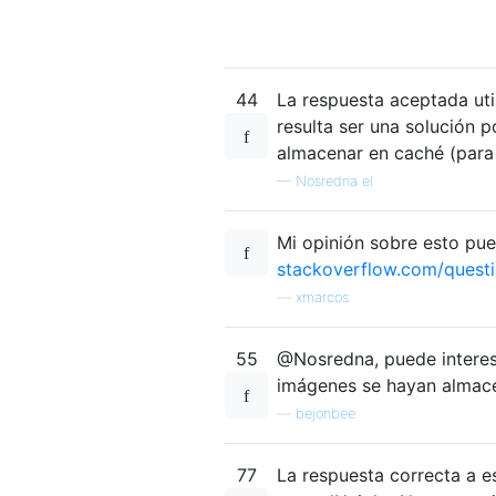
44
La respuesta aceptada uti
resulta ser una solución 
almacenar en caché (para
—
Nosredna el
Mi opinión sobre esto pue
stackoverflow.com/quest
—
xmarcos
55
@Nosredna, puede interes
imágenes se hayan almac
—
bejonbee
77
La respuesta correcta a e