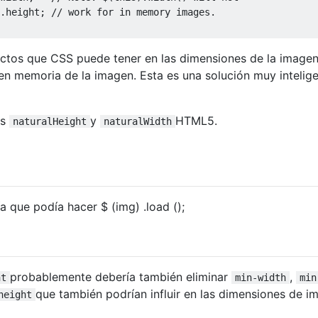
.
height
;
// work for in memory images.
fectos que CSS puede tener en las dimensiones de la imagen,
en memoria de la imagen. Esta es una solución muy intelig
os
y
HTML5.
naturalHeight
naturalWidth
ía que podía hacer $ (img) .load ();
probablemente debería también eliminar
,
ht
min-width
min
que también podrían influir en las dimensiones de i
height