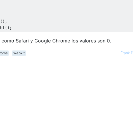
();
ht
();
 como Safari y Google Chrome los valores son 0.
rome
webkit
—
Frank B