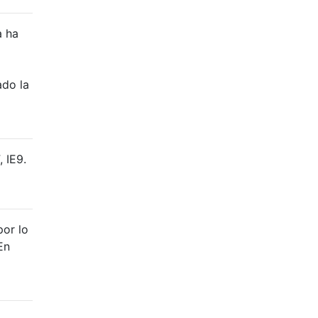
a ha
ado la
 IE9.
por lo
En